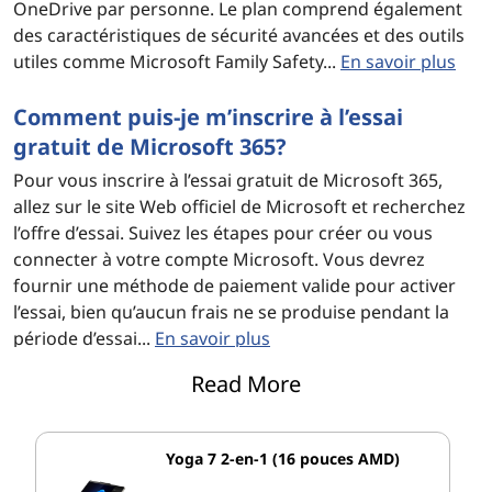
OneDrive par personne. Le plan comprend également
des caractéristiques de sécurité avancées et des outils
utiles comme Microsoft Family Safety...
En savoir plus
Comment puis-je m’inscrire à l’essai
gratuit de Microsoft 365?
Pour vous inscrire à l’essai gratuit de Microsoft 365,
allez sur le site Web officiel de Microsoft et recherchez
l’offre d’essai. Suivez les étapes pour créer ou vous
connecter à votre compte Microsoft. Vous devrez
fournir une méthode de paiement valide pour activer
l’essai, bien qu’aucun frais ne se produise pendant la
période d’essai...
En savoir plus
Read More
Comment puis-je installer Microsoft 365
sur mon ordinateur?
Pour installer Microsoft 365, commencez par vous
Yoga 7 2-en-1 (16 pouces AMD)
connecter à votre compte en www.office.comutilisant le