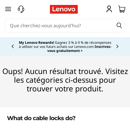
V
passer au contenu principal
e
r
Currently displaying item 2 of 5
r
My Lenovo Rewards!
Gagnez 3 % à 9 % de récompenses
à utiliser sur vos futurs achats sur Lenovo.com
Inscrivez-
vous gratuitement >
o
u
Oups! Aucun résultat trouvé. Visitez
les catégories ci-dessus pour
i
trouver votre produit.
l
l
a
What do cable locks do?