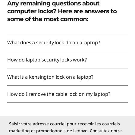
g
Any remaining questions about
e
computer locks? Here are answers to
some of the most common:
s
d
What does a security lock do on a laptop?
’
How do laptop security locks work?
o
r
What is a Kensington lock on a laptop?
d
How do I remove the cable lock on my laptop?
i
n
Saisir votre adresse courriel pour recevoir les courriels
a
marketing et promotionnels de Lenovo. Consultez notre