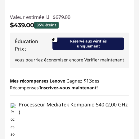
r
Valeur estimée
$679.00
s
$439.00
35% éteint
p
Économies instantanées :
-$240.00
$
Éducation
Réservé aux vérifiés
o
uniquement
Prix :
Promo price: Max 5 units per order
r
vous pourriez économiser encore
Vérifier maintenant
t
$13
Mes récompenses Lenovo
Gagnez
des
a
Récompenses
Inscrivez-vous maintenant!
b
Processeur MediaTek Kompanio 540 (2,00 GHz
)
l
e