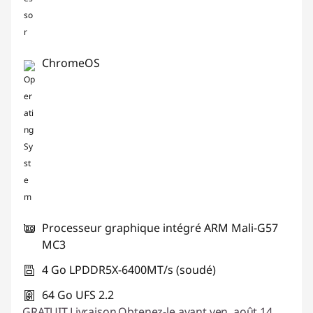
o
r
ChromeOS
t
a
b
l
e
Processeur graphique intégré ARM Mali-G57
s
MC3
b
4 Go LPDDR5X-6400MT/s (soudé)
l
64 Go UFS 2.2
GRATUIT
Livraison
Obtenez-le avant ven. août 14