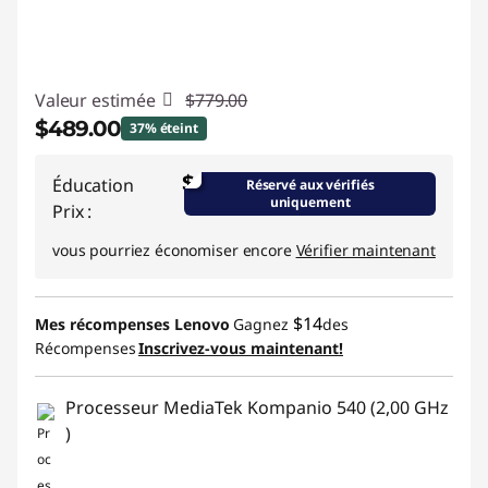
r
d
Valeur estimée
$779.00
i
$489.00
37% éteint
n
Économies instantanées :
-$290.00
$
Éducation
Réservé aux vérifiés
a
uniquement
Prix :
Promo price: Max 5 units per order
t
vous pourriez économiser encore
Vérifier maintenant
e
$14
Mes récompenses Lenovo
Gagnez
des
u
Récompenses
Inscrivez-vous maintenant!
r
Processeur MediaTek Kompanio 540 (2,00 GHz
s
)
p