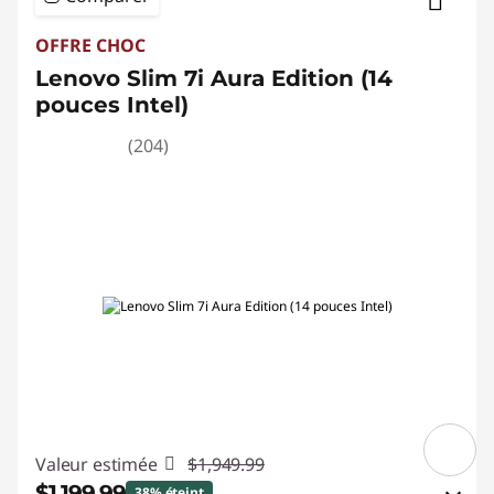
OFFRE CHOC
Lenovo Slim 7i Aura Edition (14
pouces Intel)
(204)
B
Valeur estimée
$1,949.99
e
$1,199.99
38% éteint