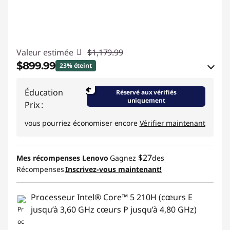
Valeur estimée
$1,179.99
$899.99
23% éteint
Économies en bon de réduction en ligne :
$
Éducation
Réservé aux vérifiés
-$280.00
uniquement
Prix :
Utiliser un bon de réduction en ligne :
vous pourriez économiser encore
Vérifier maintenant
BRIGHTIDEA6CA
$27
Mes récompenses Lenovo
Gagnez
des
Récompenses
Inscrivez-vous maintenant!
Processeur Intel® Core™ 5 210H (cœurs E
jusqu’à 3,60 GHz cœurs P jusqu’à 4,80 GHz)