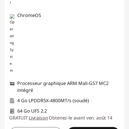
s
b
ChromeOS
l
a
n
c
s
Processeur graphique ARM Mali-G57 MC2
|
intégré
M
4 Go LPDDR5X-4800MT/s (soudé)
64 Go UFS 2.2
a
GRATUIT
Livraison
Obtenez-le avant ven. août 14
g