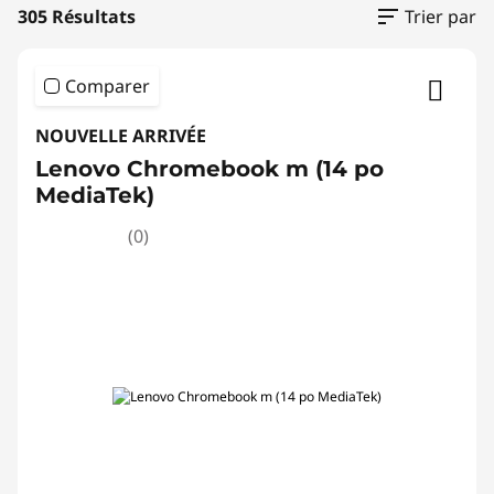
e
305 Résultats
Trier par
s
Comparer
o
r
NOUVELLE ARRIVÉE
Lenovo Chromebook m (14 po
d
MediaTek)
i
(0)
n
a
t
e
u