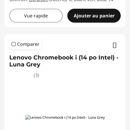
a
Vue rapide
Ajouter au panier
n
c
s
Comparer
Lenovo Chromebook i (14 po Intel) -
Luna Grey
(3)