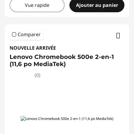
Vue rapide
Ajouter au panier
a
s
i
Comparer
n
NOUVELLE ARRIVÉE
Lenovo Chromebook 500e 2-en-1
e
(11,6 po MediaTek)
z
(0)
d
e
s
o