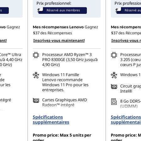
Prix professionnel:
Prix professio
es
Réservé aux membres
Réservé a
Gagnez
Gagnez
ovo
Mes récompenses Lenovo
Mes récompens
$37
des Récompenses
$37
des Récomp
ant!
Inscrivez-vous maintenant!
Inscrivez-vous 
Core™ Ultra
Processeur AMD Ryzen™ 3
Processeur
u’à 4,40 GHz
PRO 8300GE (3,50 GHz jusqu’à
3 205 (cœur
90 GHz)
4,90 GHz)
cœurs P ju
e
Windows 11
Famille
Windows 11
de
Lenovo recommande
ur les
Windows 11 Pro pour les
Circuit gra
entreprises.
Intel®
ntégré
Cartes Graphiques AMD
8 Go DDR5
Radeon™ intégré
(UDIMM)
T/s
8 Go DDR5-5 200MT/s
256 Go SSD
Spécifications
Spécifications
(SODIMM)
Gen4 TLC 
supplémentaires
supplémentai
80 PCIe
256 Go SSD M.2 2280 PCIe
Promo price: Max 5 units per
Gen4 TLC Opal
Promo price: M
order
order