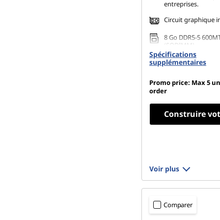
entreprises.
Circuit graphique i
8 Go DDR5-5 600M
(SODIMM)
Spécifications
256 Go SSD M.2 22
supplémentaires
Gen4 TLC Opal
Promo price: Max 5 un
order
Construire vo
Voir plus
Comparer