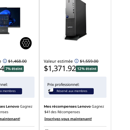
e
$1,468.00
Valeur estimée
$1,559.00
24
$1,371.92
7% éteint
12% éteint
nnel:
Prix professionnel:
ux membres
Réservé aux membres
Gagnez
Gagnez
es Lenovo
Mes récompenses Lenovo
enses
$41
des Récompenses
maintenant!
Inscrivez-vous maintenant!