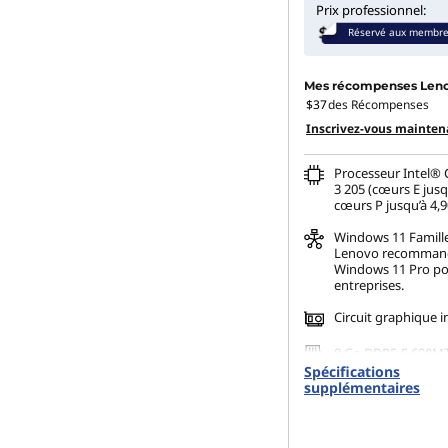
Prix professionnel:
Réservé aux membr
Mes récompenses Len
$37
des Récompenses
Inscrivez-vous mainten
Processeur Intel® 
3 205 (cœurs E jusq
cœurs P jusqu’à 4,
Windows 11
Famill
Lenovo recomman
Windows 11 Pro po
entreprises.
Circuit graphique i
8 Go DDR5-5 600M
(UDIMM)
Spécifications
supplémentaires
256 Go SSD M.2 22
Gen4 TLC Opal