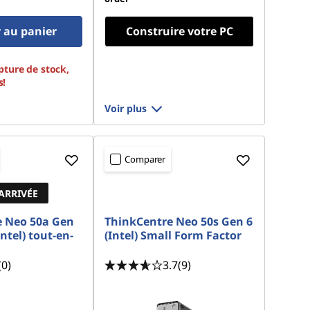
 au panier
Construire votre PC
pture de stock,
s!
Voir plus
Comparer
ARRIVÉE
e Neo 50a Gen
ThinkCentre Neo 50s Gen 6
Intel) tout-en-
(Intel) Small Form Factor
(0)
3.7
(9)