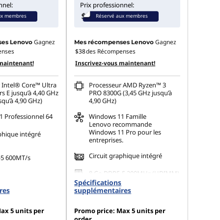
nnel:
Prix professionnel:
ux membres
Réservé aux membres
Gagnez
Gagnez
es Lenovo
Mes récompenses Lenovo
enses
$38
des Récompenses
maintenant!
Inscrivez-vous maintenant!
 Intel® Core™ Ultra
Processeur AMD Ryzen™ 3
s E jusqu’à 4,40 GHz
PRO 8300G (3,45 GHz jusqu’à
squ’à 4,90 GHz)
4,90 GHz)
 Professionnel 64
Windows 11
Famille
Lenovo recommande
Windows 11 Pro pour les
phique intégré
entreprises.
Circuit graphique intégré
-5 600MT/s
8 Go DDR5-5 200MHz (UDIMM)
 M.2 2280 PCIe
Spécifications
Opal
res
supplémentaires
SSD M.2 2280 PCIe Gen4 TLC
Opal de 256 Go
ax 5 units per
Promo price: Max 5 units per
order