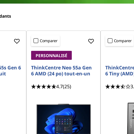
ndants
Comparer
Comparer
PERSONNALISÉ
55s Gen 6
ThinkCentre Neo 55a Gen
ThinkCentr
uit
6 AMD (24 po) tout-en-un
6 Tiny (AMD
4.7
(25)
3