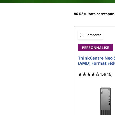
e
r
M
i
86
Résultats correspo
n
S
c
i
e
p
Comparer
a
r
l
PERSONNALISÉ
i
ThinkCentre Neo 
(AMD) Format réd
e
4.4
(46)
s
S
F
F