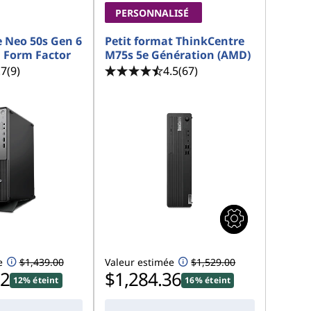
PERSONNALISÉ
 Neo 50s Gen 6
Petit format ThinkCentre
l Form Factor
M75s 5e Génération (AMD)
.7
(9)
4.5
(67)
e
$1,439.00
Valeur estimée
$1,529.00
32
$1,284.36
12% éteint
16% éteint