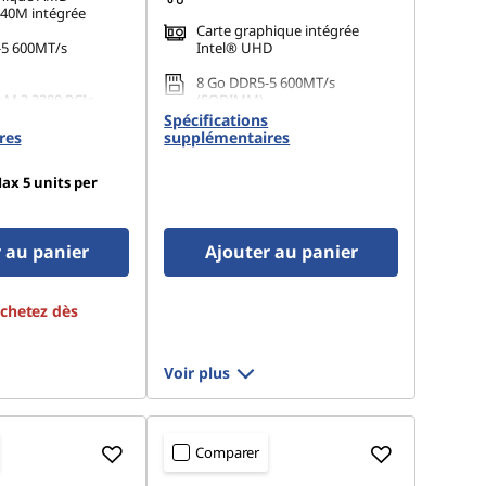
40M intégrée
Carte graphique intégrée
-5 600MT/s
Intel® UHD
8 Go DDR5-5 600MT/s
 M.2 2280 PCIe
(SODIMM)
Opal
Spécifications
256 Go SSD M.2 2280 PCIe
res
supplémentaires
Gen4 TLC Opal
ax 5 units per
 au panier
Ajouter au panier
achetez dès
Voir plus
Comparer