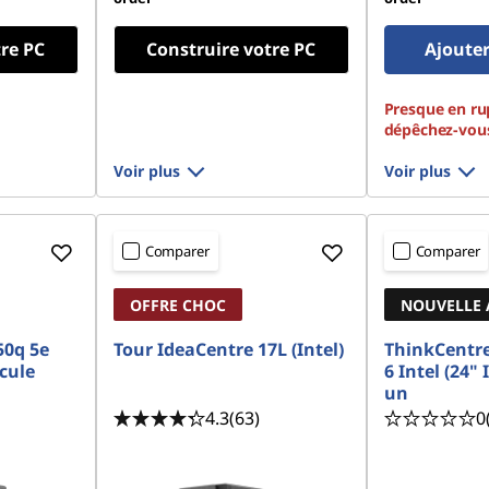
tre PC
Construire votre PC
Ajouter
Presque en ru
dépêchez-vou
Voir plus
Voir plus
Comparer
Comparer
OFFRE CHOC
NOUVELLE 
50q 5e
Tour IdeaCentre 17L (Intel)
ThinkCentr
cule
6 Intel (24" 
un
4.3
(63)
0