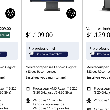
,209.00
Valeur estimé
$1,109.00
$1,129.
éteint
Prix professionnel:
Prix professio
es
Réservé aux membres
Réservé a
Gagnez
Gagnez
ovo
Mes récompenses Lenovo
Mes récompens
$33
des Récompenses
$33
des Récomp
ant!
Inscrivez-vous maintenant!
Inscrivez-vous 
zen™ 5 220
Processeur AMD Ryzen™ 5 220
Processeu
,90 GHz)
(3,20 GHz jusqu’à 4,90 GHz)
(3,20 GHz j
e
Windows 11
Famille
Windows 11
de
Lenovo recommande
ur les
Windows 11 Pro pour les
Carte gra