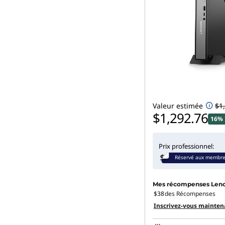
Valeur estimée
$1
$1,292.76
16% 
Prix professionnel:
Réservé aux membr
Mes récompenses Len
$38
des Récompenses
Inscrivez-vous mainten