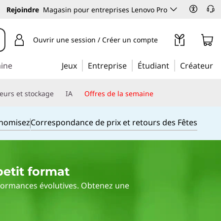
Rejoindre
Magasin pour entreprises Lenovo Pro
Ouvrir une session / Créer un compte
aine
Jeux
Entreprise
Étudiant
Créateur
eurs et stockage
IA
Offres de la semaine
onomisez
Correspondance de prix et retours des Fêtes
etit format
erformances évolutives. Obtenez une