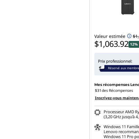
d
e
s
Valeur estimée
$1
$1,063.92
12% 
k
t
Prix professionnel:
Réservé aux membr
o
p
Mes récompenses Len
$31
des Récompenses
Inscrivez-vous mainten
s
Processeur AMD Ry
(3,20 GHz jusqu’à 4
Windows 11
Famill
Lenovo recomman
Windows 11 Pro po