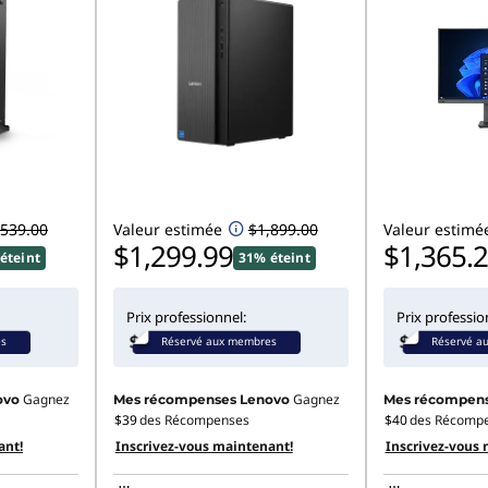
,539.00
Valeur estimée
$1,899.00
Valeur estimé
$1,299.99
$1,365.
éteint
31% éteint
Prix professionnel:
Prix professio
es
Réservé aux membres
Réservé a
Gagnez
Gagnez
ovo
Mes récompenses Lenovo
Mes récompens
$39
des Récompenses
$40
des Récomp
ant!
Inscrivez-vous maintenant!
Inscrivez-vous 