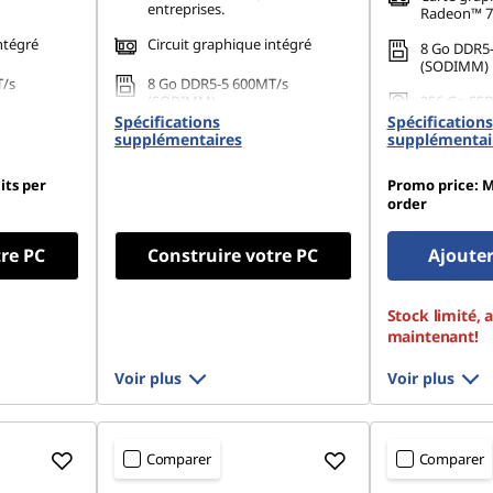
entreprises.
Radeon™ 7
ntégré
Circuit graphique intégré
8 Go DDR5
(SODIMM)
T/s
8 Go DDR5-5 600MT/s
(SODIMM)
256 Go SSD
Gen4 TLC 
Spécifications
Spécifications
80 PCIe
256 Go SSD M.2 2280 PCIe
supplémentaires
supplémentai
Gen4 TLC Opal
its per
Promo price: M
order
tre PC
Construire votre PC
Ajouter
Stock limité, 
maintenant!
Voir plus
Voir plus
Comparer
Comparer