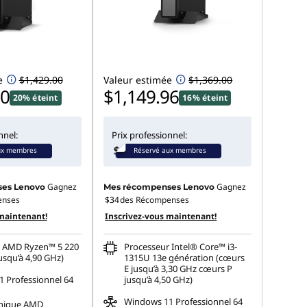
e
$1,429.00
Valeur estimée
$1,369.00
00
$1,149.96
20% éteint
16% éteint
nnel:
Prix professionnel:
ux membres
Réservé aux membres
Gagnez
Gagnez
es Lenovo
Mes récompenses Lenovo
enses
$34
des Récompenses
maintenant!
Inscrivez-vous maintenant!
r AMD Ryzen™ 5 220
Processeur Intel® Core™ i3-
usqu’à 4,90 GHz)
1315U 13e génération (cœurs
E jusqu’à 3,30 GHz cœurs P
 Professionnel 64
jusqu’à 4,50 GHz)
Windows 11 Professionnel 64
phique AMD