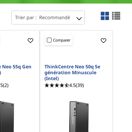
Trier par :
Recommandé
Comparer
e Neo 55q Gen
ThinkCentre Neo 50q 5e
)
génération Minuscule
(Intel)
.5
(2)
4.5
(39)