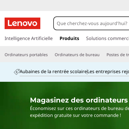
T
h
i
p
a
Intelligence Artificielle
Produits
Solutions commerci
n
s
s
k
Ordinateurs portables
Ordinateurs de bureau
Postes de tr
e
r
C
a
Aubaines de la rentrée scolaire
Les entreprises re
u
e
c
o
n
n
Magasinez des ordinateurs 
t
t
e
Économisez sur ces ordinateurs de bureau de p
n
r
expédition gratuite sur votre commande !
u
p