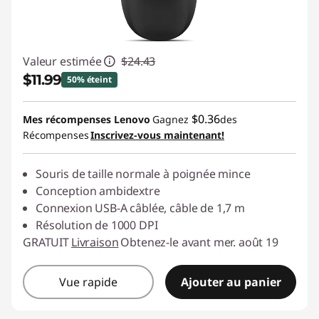
Valeur estimée
$24.43
$11.99
50% éteint
Économies instantanées :
-$12.44
$0.36
Mes récompenses Lenovo
Gagnez
des
Récompenses
Inscrivez-vous maintenant!
Souris de taille normale à poignée mince
Conception ambidextre
Connexion USB-A câblée, câble de 1,7 m
Résolution de 1000 DPI
GRATUIT
Livraison
Obtenez-le avant mer. août 19
Vue rapide
Ajouter au panier