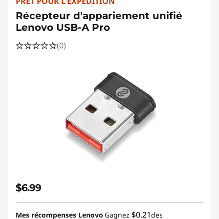
o
PRÊT POUR L'EXPÉDITION
Récepteur d'appariement unifié
a
Lenovo USB-A Pro
r
(0)
d
s
$6.99
$0.21
Mes récompenses Lenovo
Gagnez
des