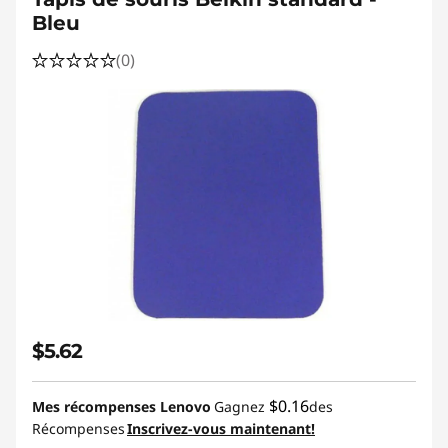
r
Bleu
d
(0)
s
f
o
r
s
a
l
$5.62
e
$0.16
Mes récompenses Lenovo
Gagnez
des
|
Récompenses
Inscrivez-vous maintenant!