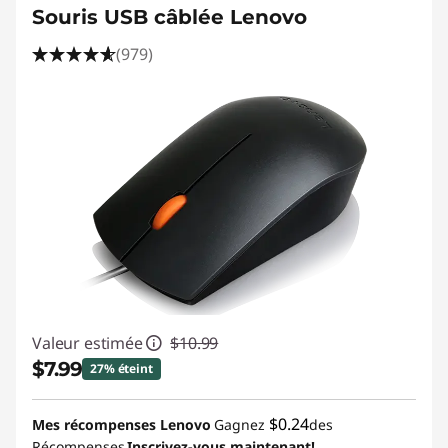
Souris USB câblée Lenovo
(979)
Valeur estimée
$10.99
$7.99
27% éteint
Économies instantanées :
-$3.00
$0.24
Mes récompenses Lenovo
Gagnez
des
Récompenses
Inscrivez-vous maintenant!