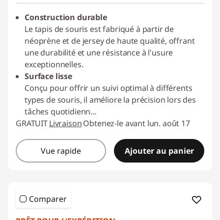
G
Construction durable
Le tapis de souris est fabriqué à partir de
a
néoprène et de jersey de haute qualité, offrant
m
une durabilité et une résistance à l'usure
exceptionnelles.
i
Surface lisse
Conçu pour offrir un suivi optimal à différents
n
types de souris, il améliore la précision lors des
tâches quotidienn
...
g
GRATUIT
Livraison
Obtenez-le avant lun. août 17
K
Vue rapide
Ajouter au panier
e
y
b
Comparer