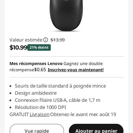
Valeur estimée
$13.99
$10.99
21% éteint
Économies instantanées :
-$3.00
Mes récompenses Lenovo
Gagnez une double
$0.65
récompense
Inscrivez-vous maintenant!
Souris de taille standard à poignée mince
Design ambidextre
Connexion filaire USB-A, câble de 1,7 m
Résolution de 1000 DPI
GRATUIT
Livraison
Obtenez-le avant mer. août 19
Vue rapide
Ajouter au panier