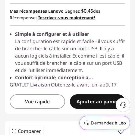
$0.45
Mes récompenses Lenovo
Gagnez
des
Récompenses
Inscrivez-vous maintenant!
Simple à configurer et à utiliser
La configuration est rapide et facile - il vous suffit
de brancher le câble sur un port USB. Il n'y a
aucun logiciels à installer. Et comme il est câblé, il
vous suffit de brancher le câble sur un port USB
et de l'utiliser immédiatement.
Confort optimale, conception a
...
GRATUIT
Livraison
Obtenez-le avant lun. août 17
Vue rapide
Ajouter au panier
B
e
s
Demandez à Leo
o
Comparer
i