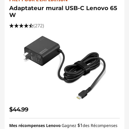
b
Adaptateur mural USB-C Lenovo 65
l
W
e
(272)
s
N
e
a
r
M
$44.99
e
|
$1
Mes récompenses Lenovo
Gagnez
des Récompenses