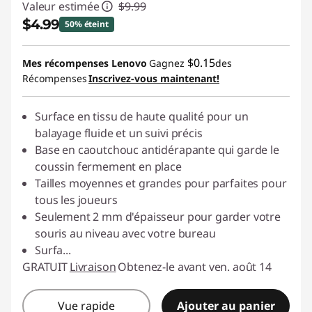
Valeur estimée
$9.99
$4.99
50% éteint
Économies instantanées :
-$5.00
$0.15
Mes récompenses Lenovo
Gagnez
des
Récompenses
Inscrivez-vous maintenant!
Surface en tissu de haute qualité pour un
balayage fluide et un suivi précis
Base en caoutchouc antidérapante qui garde le
coussin fermement en place
Tailles moyennes et grandes pour parfaites pour
tous les joueurs
Seulement 2 mm d'épaisseur pour garder votre
souris au niveau avec votre bureau
Surfa
...
GRATUIT
Livraison
Obtenez-le avant ven. août 14
Vue rapide
Ajouter au panier