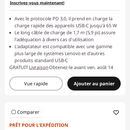
Inscrivez-vous maintenant!
H
D
Avec le protocole PD 3.0, il prend en charge la
charge rapide des appareils USB-C jusqu'à 65 W
M
Le long câble de charge de 1,7 m (5,9 pi) assure
l'adéquation à divers cas d'utilisation
I
L'adaptateur est compatible avec une gamme
plus large de systèmes Lenovo et d'autres
t
produits standard USB-C
GRATUIT
Livraison
Obtenez-le avant ven. août 14
o
d
Vue rapide
Ajouter au panier
i
s
Comparer
p
PRÊT POUR L'EXPÉDITION