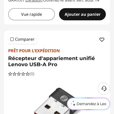
GRATUIT
Livraison
Obtenez-le avant ven. août 14
Vue rapide
Ajouter au panier
Comparer
PRÊT POUR L'EXPÉDITION
Récepteur d'appariement unifié
Lenovo USB-A Pro
(0)
B
e
s
Demandez à Leo
o
i