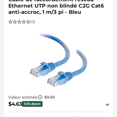
Ethernet UTP non blindé C2G Cat6
anti-accroc, 1 m/3 pi - Bleu
(0)
Valeur estimée
$9.99
$4.63
53% éteint
Économies en bon de réduction en ligne :