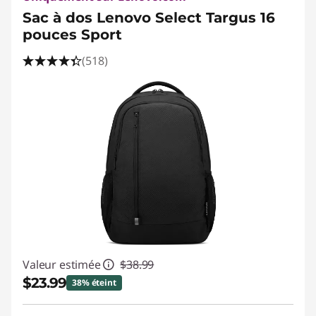
Sac à dos Lenovo Select Targus 16
pouces Sport
(518)
Valeur estimée
$38.99
$23.99
38% éteint
Économies instantanées :
-$15.00