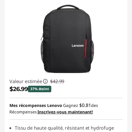
Valeur estimée
$42.99
$26.99
37% éteint
Économies instantanées :
-$16.00
$0.81
Mes récompenses Lenovo
Gagnez
des
Récompenses
Inscrivez-vous maintenant!
Tissu de haute qualité, résistant et hydrofuge