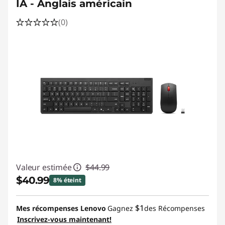
IA - Anglais américain
(0)
Valeur estimée
$44.99
$40.99
8% éteint
Économies instantanées :
-$4.00
$1
Mes récompenses Lenovo
Gagnez
des Récompenses
Inscrivez-vous maintenant!