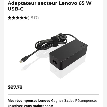
l
Adaptateur secteur Lenovo 65 W
USB-C
a
(1517)
y
p
o
r
t
a
d
$97.78
a
$2
Mes récompenses Lenovo
Gagnez
des Récompenses
p
Inscrivez-vous maintenant!