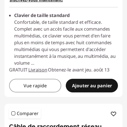
Utiliser un bon de réduction en ligne :
Clavier de taille standard
LOGITECHPROMOCA
Confortable, de taille standard et efficace.
Complet avec un accès facile aux commandes
multimédias, ce clavier vous permet d'en faire
plus en moins de temps avec huit commandes
multimédias qui vous permettent d'accéder
instantanément à la musique, au multimédia, au
volume
...
GRATUIT
Livraison
Obtenez-le avant jeu. août 13
Vue rapide
Ajouter au panier
Comparer
Câble de raccordement réseau