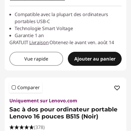
t
Compatible avec la plupart des ordinateurs
e
portables USB-C
Technologie Smart Voltage
r
Garantie 1 an
GRATUIT
Livraison
Obtenez-le avant ven. août 14
s
Vue rapide
Ajouter au panier
Comparer
Uniquement sur Lenovo.com
Sac à dos pour ordinateur portable
Lenovo 16 pouces B515 (Noir)
(378)