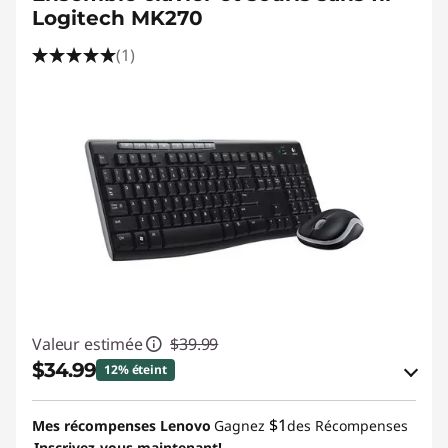
Logitech MK270
(1)
Valeur estimée
$39.99
$34.99
12% éteint
Économies en bon de réduction en ligne :
$1
Mes récompenses Lenovo
Gagnez
des Récompenses
-$5.00
Inscrivez-vous maintenant!