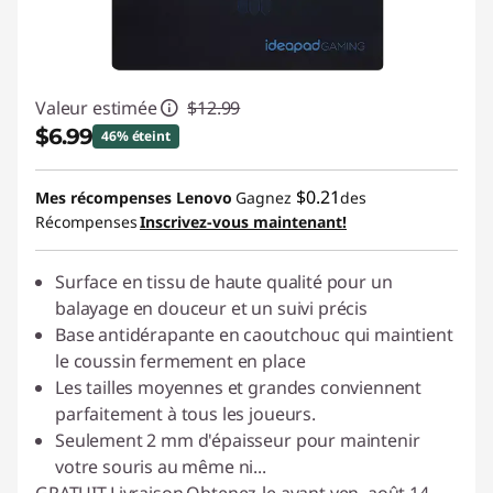
Valeur estimée
$12.99
$6.99
46% éteint
Économies instantanées :
-$6.00
$0.21
Mes récompenses Lenovo
Gagnez
des
Récompenses
Inscrivez-vous maintenant!
Surface en tissu de haute qualité pour un
balayage en douceur et un suivi précis
Base antidérapante en caoutchouc qui maintient
le coussin fermement en place
Les tailles moyennes et grandes conviennent
parfaitement à tous les joueurs.
Seulement 2 mm d'épaisseur pour maintenir
votre souris au même ni
...