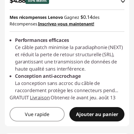
$4.88
55% éteint
Économies en bon de réduction en ligne :
$0.14
Mes récompenses Lenovo
Gagnez
des
-$6.11
Récompenses
Inscrivez-vous maintenant!
Utiliser un bon de réduction en ligne :
Performances efficaces
C2GCASALE
Ce câble patch minimise la paradiaphonie (NEXT)
et réduit la perte de retour structurelle (SRL),
garantissant une transmission de données de
haute qualité sans interférence.
Conception anti-accrochage
La conception sans accroc du câble de
raccordement protège les connecteurs pend
...
GRATUIT
Livraison
Obtenez-le avant jeu. août 13
Vue rapide
Ajouter au panier