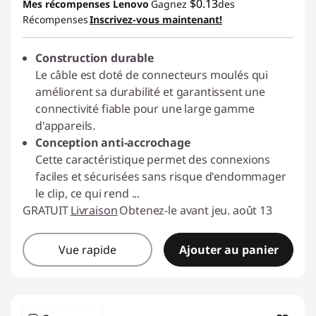
$0.13
Mes récompenses Lenovo
Gagnez
des
-$5.36
Récompenses
Inscrivez-vous maintenant!
Utiliser un bon de réduction en ligne :
Construction durable
C2GCASALE
Le câble est doté de connecteurs moulés qui
améliorent sa durabilité et garantissent une
connectivité fiable pour une large gamme
d'appareils.
Conception anti-accrochage
Cette caractéristique permet des connexions
faciles et sécurisées sans risque d'endommager
le clip, ce qui rend
...
GRATUIT
Livraison
Obtenez-le avant jeu. août 13
Vue rapide
Ajouter au panier