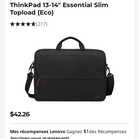
ThinkPad 13-14" Essential Slim
Topload (Eco)
(217)
$42.26
$1
Mes récompenses Lenovo
Gagnez
des Récompenses
Inscrivez-vous maintenant!