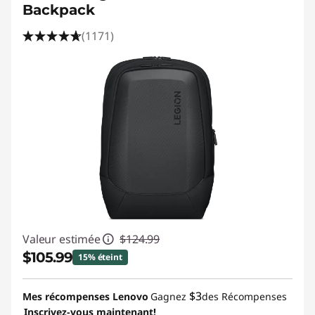
Backpack
(1171)
Valeur estimée
$124.99
$105.99
15% éteint
Économies instantanées :
-$19.00
$3
Mes récompenses Lenovo
Gagnez
des Récompenses
Inscrivez-vous maintenant!