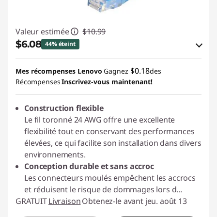
Valeur estimée
$10.99
$6.08
44% éteint
Économies en bon de réduction en ligne :
$0.18
Mes récompenses Lenovo
Gagnez
des
-$4.91
Récompenses
Inscrivez-vous maintenant!
Utiliser un bon de réduction en ligne :
Construction flexible
C2GCASALE
Le fil toronné 24 AWG offre une excellente
flexibilité tout en conservant des performances
élevées, ce qui facilite son installation dans divers
environnements.
Conception durable et sans accroc
Les connecteurs moulés empêchent les accrocs
et réduisent le risque de dommages lors d
...
GRATUIT
Livraison
Obtenez-le avant jeu. août 13