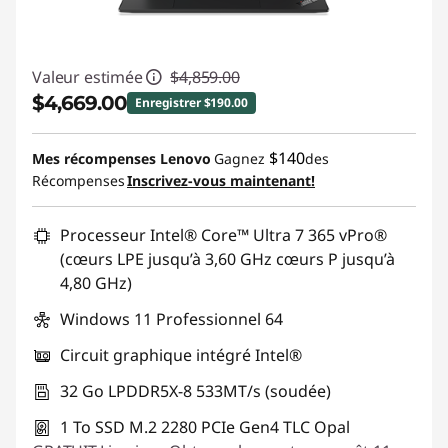
Valeur estimée
$4,859.00
$4,669.00
Enregistrer $190.00
Économies instantanées :
-$190.00
$140
Mes récompenses Lenovo
Gagnez
des
Récompenses
Inscrivez-vous maintenant!
Promo price: Max 5 units per order
Processeur Intel® Core™ Ultra 7 365 vPro®
(cœurs LPE jusqu’à 3,60 GHz cœurs P jusqu’à
4,80 GHz)
Windows 11 Professionnel 64
Circuit graphique intégré Intel®
32 Go LPDDR5X-8 533MT/s (soudée)
1 To SSD M.2 2280 PCIe Gen4 TLC Opal