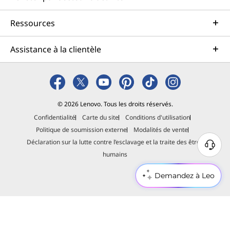
Ressources
Assistance à la clientèle
© 2026 Lenovo. Tous les droits réservés.
Confidentialité
Carte du site
Conditions d'utilisation
Politique de soumission externe
Modalités de vente
Déclaration sur la lutte contre l’esclavage et la traite des êtres
B
humains
e
s
Demandez à Leo
o
i
n
d
'