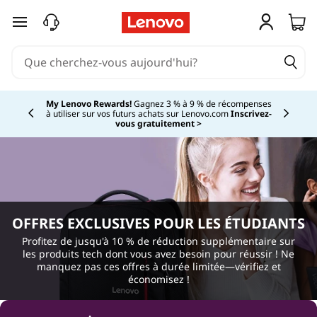
E
passer au contenu principal
d
u
Currently displaying item 2 of 5
c
My Lenovo Rewards!
Gagnez 3 % à 9 % de récompenses
à utiliser sur vos futurs achats sur Lenovo.com
Inscrivez-
vous gratuitement >
a
t
i
o
OFFRES EXCLUSIVES POUR LES ÉTUDIANTS
Profitez de jusqu'à 10 % de réduction supplémentaire sur
n
les produits tech dont vous avez besoin pour réussir ! Ne
manquez pas ces offres à durée limitée—vérifiez et
économisez !
a