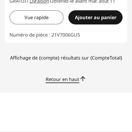
GRATUIT
Livraison
Obtenez-le avant mar. août 11
Vue rapide
Ajouter au panier
Numéro de pièce :
21V7006GUS
Affichage de {compte} résultats sur {CompteTotal}
Retour en haut