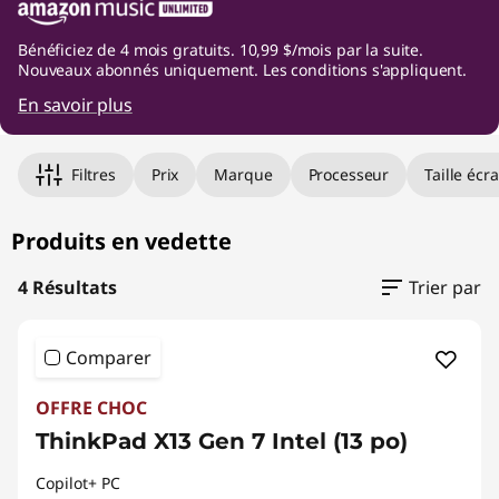
l
L
Bénéficiez de 4 mois gratuits. 10,99 $/mois par la suite.
Nouveaux abonnés uniquement. Les conditions s'appliquent.
a
En savoir plus
p
Original Price 2359.00 CAD Discounted Price 
Original Price 1999.00 CAD Discounted Price 
Original Price 4359.00 CAD Discounted Price
Original Price 4859.00 CAD Discounted Price
Filtres
Prix
Marque
Processeur
Taille écr
t
o
Produits en vedette
p
4 Résultats
Trier par
|
Comparer
L
OFFRE CHOC
a
ThinkPad X13 Gen 7 Intel (13 po)
p
Copilot+ PC