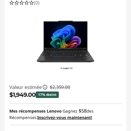
(0)
t
o
p
s
f
o
r
Valeur estimée
$2,359.00
E
$1,949.00
17% éteint
d
Économies instantanées :
-$410.00
$58
Mes récompenses Lenovo
Gagnez
des
Récompenses
Inscrivez-vous maintenant!
u
Promo price: Max 5 units per order