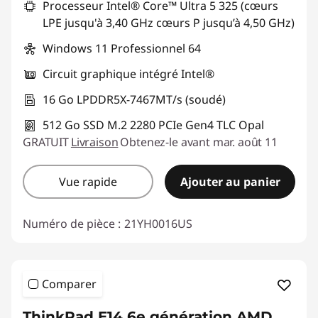
c
Processeur Intel® Core™ Ultra 5 325 (cœurs
LPE jusqu'à 3,40 GHz cœurs P jusqu’à 4,50 GHz)
a
Windows 11 Professionnel 64
t
Circuit graphique intégré Intel®
i
16 Go LPDDR5X-7467MT/s (soudé)
o
512 Go SSD M.2 2280 PCIe Gen4 TLC Opal
GRATUIT
Livraison
Obtenez-le avant mar. août 11
n
Vue rapide
Ajouter au panier
Numéro de pièce :
21YH0016US
Comparer
ThinkPad E14 6e génération AMD