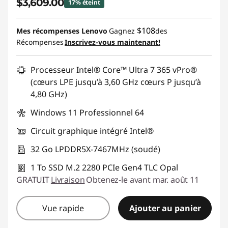
$3,609.00
17% éteint
Économies instantanées :
-$750.00
$108
Mes récompenses Lenovo
Gagnez
des
Récompenses
Inscrivez-vous maintenant!
Promo price: Max 5 units per order
Processeur Intel® Core™ Ultra 7 365 vPro®
(cœurs LPE jusqu’à 3,60 GHz cœurs P jusqu’à
4,80 GHz)
Windows 11 Professionnel 64
Circuit graphique intégré Intel®
32 Go LPDDR5X-7467MHz (soudé)
1 To SSD M.2 2280 PCIe Gen4 TLC Opal
GRATUIT
Livraison
Obtenez-le avant mar. août 11
Vue rapide
Ajouter au panier