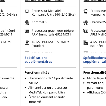
ant!
Inscrivez-vous maintenant!
Inscrivez-vous 
ek
Processeur MediaTek
Processeur
 (2,10 GHz )
Kompanio Ultra 910 (2,10 GHz )
Kompanio 8
ChromeOS
ChromeOS
ue intégré
Processeur graphique intégré
Processeur
925 MC11
ARM Immortalis G925 MC11
ARM Mali-
533MT/s
16 Go LPDDR5X-8 533MT/s
4 Go LPDD
(soudée)
(soudée)
256 Go UFS 4.0
64 Go eMM
Spécifications
Spécifications
supplémentaires
supplémentai
Fonctionnalités
Fonctionnalité
 alimenté
Chromebook de 14 po alimenté
Mince, léger,
par l'IA
Versatilité qu
esseur
Alimenté par un processeur
paramètres
Ultra
MediaTek Kompanio Ultra
Affichage 2K 
audio
Écran éblouissant et audio
immersif