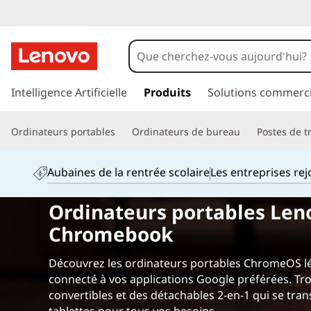
A
f
f
p
a
Intelligence Artificielle
Produits
Solutions commerci
o
s
s
r
Ordinateurs portables
Ordinateurs de bureau
Postes de tr
e
r
d
a
Aubaines de la rentrée scolaire
Les entreprises re
u
a
c
Ordinateurs portables Len
o
b
Chromebook
n
t
l
e
Découvrez les ordinateurs portables ChromeOS lé
n
e
connecté à vos applications Google préférées. Tr
u
convertibles et des détachables 2-en-1 qui se tra
p