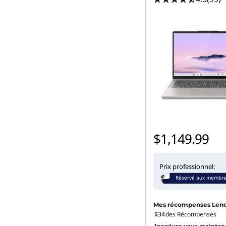
$1,149.99
Prix professionnel:
Réservé aux membr
Mes récompenses Len
$34
des Récompenses