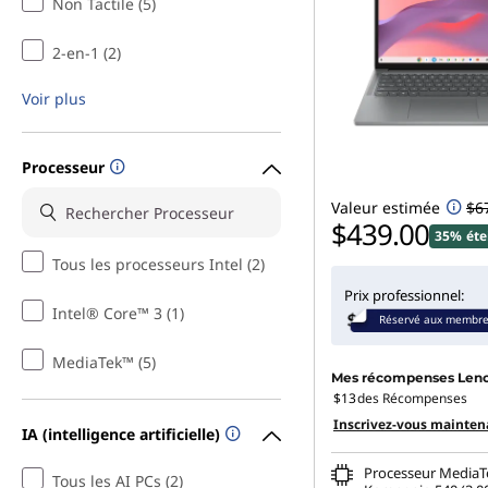
Non Tactile (5)
a
2-en-1 (2)
p
Voir plus
t
o
Processeur
p
Valeur estimée
$6
$439.00
35% éte
s
Tous les processeurs Intel (2)
Prix professionnel:
Intel® Core™ 3 (1)
Réservé aux membr
MediaTek™ (5)
Mes récompenses Len
$13
des Récompenses
Inscrivez-vous mainten
IA (intelligence artificielle)
Processeur MediaT
Tous les AI PCs (2)