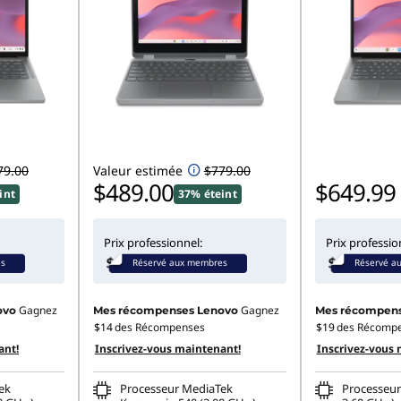
79.00
Valeur estimée
$779.00
$489.00
$649.99
int
37% éteint
Prix professionnel:
Prix professio
es
Réservé aux membres
Réservé a
Gagnez
Gagnez
ovo
Mes récompenses Lenovo
Mes récompens
$14
des Récompenses
$19
des Récomp
ant!
Inscrivez-vous maintenant!
Inscrivez-vous 
ek
Processeur MediaTek
Processeur