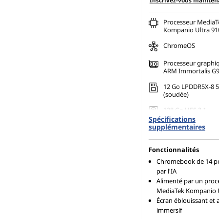
Inscrivez-vous mainten
Processeur MediaT
Kompanio Ultra 910
ChromeOS
Processeur graphiq
ARM Immortalis G
12 Go LPDDR5X-8 
(soudée)
128 Go UFS 3.1
Spécifications
supplémentaires
Fonctionnalités
Chromebook de 14 po
par l'IA
Alimenté par un proc
MediaTek Kompanio 
Écran éblouissant et 
immersif