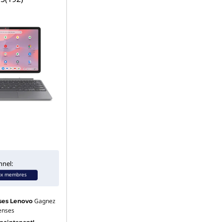
nnel:
ux membres
Gagnez
es Lenovo
enses