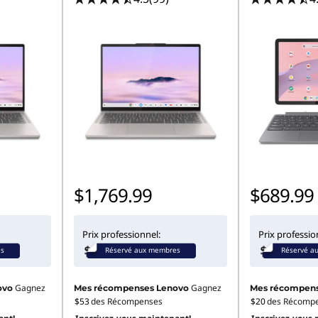
$1,769.99
$689.99
Prix professionnel:
Prix professio
es
Réservé aux membres
Réservé a
Gagnez
Gagnez
ovo
Mes récompenses Lenovo
Mes récompens
$53
des Récompenses
$20
des Récomp