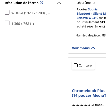
Résolution de l’écran
séparément)
Ajoutez
Souris
WUXGA (1920 x 1200) (6)
Bluetooth Silent 
Lenovo WL310
main
pour seulement
$13
1 366 x 768 (1)
acheté séparément)
Numéro de pièce :
83
Voir moins
Comparer
Chromebook Plus
(14 pouces MediaT
4.5
(99)