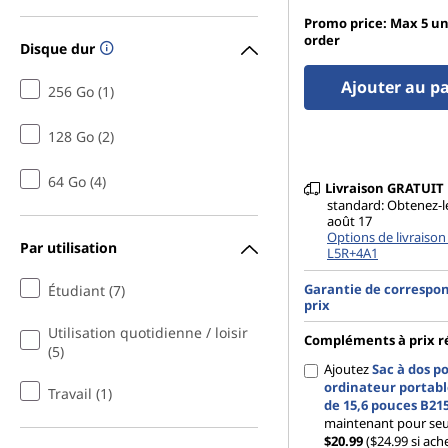
Promo price: Max 5 un
order
Disque dur
Ajouter au p
256 Go (1)
128 Go (2)
64 Go (4)
Livraison
GRATUIT
standard: Obtenez-le
août 17
Options de livraison
Par utilisation
L5R+4A1
Garantie de correspo
Étudiant (7)
prix
Utilisation quotidienne / loisir
Compléments à prix r
(5)
Ajoutez
Sac à dos p
ordinateur portab
Travail (1)
de 15,6 pouces B21
maintenant pour se
$20.99
($24.99 si ach