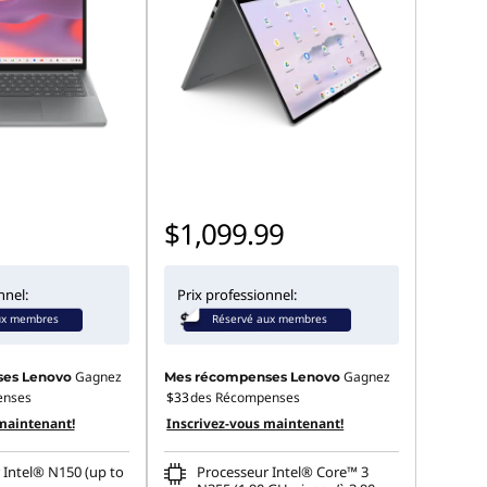
$1,099.99
nnel:
Prix professionnel:
ux membres
Réservé aux membres
Gagnez
Gagnez
es Lenovo
Mes récompenses Lenovo
enses
$33
des Récompenses
maintenant!
Inscrivez-vous maintenant!
 Intel® N150 (up to
Processeur Intel® Core™ 3