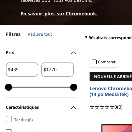
C
tablettes pour tous vos besoins.
r
h
i
En savoir plus
sur Chromebook
.
n
r
c
i
Filtres
Réduire tout
o
p
7
Résultats correspond
a
m
l
Prix
e
Comparer
$
$
b
NOUVELLE ARRIVÉ
o
Lenovo Chromeb
(14 po MediaTek)
o
0
(0)
Caractéristiques
k
Tactile (6)
L