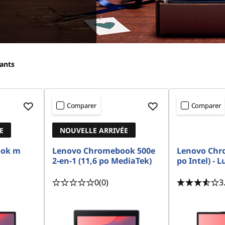
ants
Comparer
Comparer
E
NOUVELLE ARRIVÉE
ook m
Lenovo Chromebook 500e
Lenovo Chro
2-en-1 (11,6 po MediaTek)
po Intel) - 
0
(0)
3