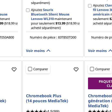
séparément)
Ajoutez
Clav
Ajoutez
Souris
fil Lenovo 3
Mouse
Bluetooth Silent Mouse
américain
m
tenant
Lenovo WL310
maintenant
seulement
$
.99
($18.99 si
pour seulement
$13.99
($18.99 si
acheté sépa
acheté séparément)
T0S0AB00
Numéro de pièce :
83TBS0TD00
Numéro de piè
Voir moins
Voir moins
Comparer
Comparer
PAQUET
CL
Chromebook Plus
Chromebook
ek)
(14 pouces MediaTek)
génération 
MediaTek)
4.5
(99)
4