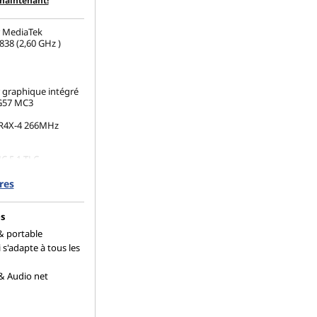
maintenant!
 MediaTek
38 (2,60 GHz )
 graphique intégré
G57 MC3
R4X-4 266MHz
C 5.1 TLC
res
s
 & portable
i s'adapte à tous les
& Audio net