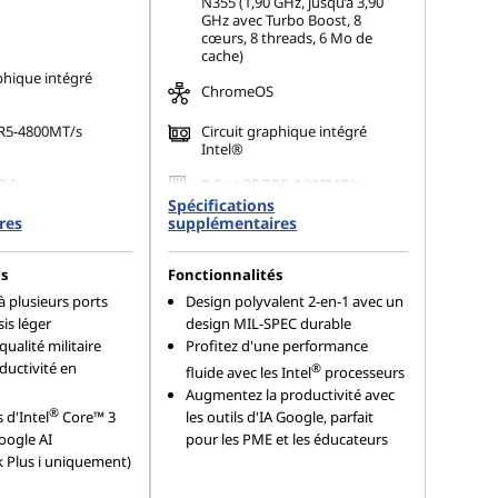
N355 (1,90 GHz, jusqu’à 3,90
GHz avec Turbo Boost, 8
cœurs, 8 threads, 6 Mo de
cache)
phique intégré
ChromeOS
R5-4800MT/s
Circuit graphique intégré
Intel®
2.2
8 Go LPDDR5-4 800MT/s
(soudée)
Spécifications
res
supplémentaires
128 Go UFS 2.2
s
Fonctionnalités
à plusieurs ports
Design polyvalent 2-en-1 avec un
is léger
design MIL-SPEC durable
qualité militaire
Profitez d'une performance
ductivité en
®
fluide avec les Intel
processeurs
Augmentez la productivité avec
®
 d'Intel
Core™ 3
les outils d'IA Google, parfait
oogle AI
pour les PME et les éducateurs
Plus i uniquement)