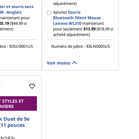
séparément)
ier et souris sans
00 - Anglais
Ajoutez
Souris
aintenant pour
Bluetooth Silent Mouse
25.19
($44.99 si
Lenovo WL310
maintenant
rément)
pour seulement
$13.99
($18.99 si
acheté séparément)
ce :
83SU0001US
Numéro de pièce :
83LN0005US
Voir moins
 STYLES ET
AVIERS
 Duet de 9e
(11 pouces
.5
(192)