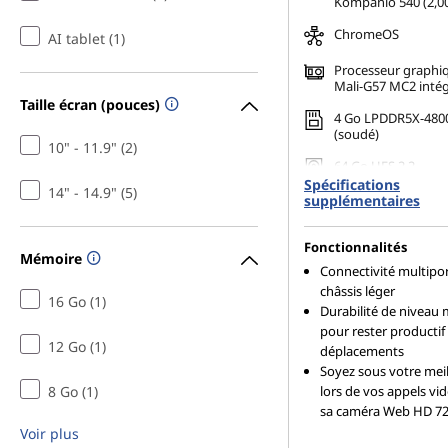
Kompanio 540 (2,00
ChromeOS
AI tablet (1)
Processeur graph
Mali-G57 MC2 inté
Taille écran (pouces)
4 Go LPDDR5X-480
(soudé)
10" - 11.9" (2)
64 Go UFS 2.2
Spécifications
14" - 14.9" (5)
supplémentaires
Fonctionnalités
Mémoire
Connectivité multipo
châssis léger
16 Go (1)
Durabilité de niveau m
pour rester productif 
12 Go (1)
déplacements
Soyez sous votre meil
8 Go (1)
lors de vos appels vi
sa caméra Web HD 7
Voir plus