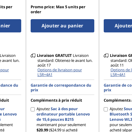
its per
Promo price: Max 5 units per
order
anier
Ajouter au panier
Ajouter
Livraison
Livraison
GRATUIT
Livraison
Livraison
G
 avant lun.
standard: Obtenez-le avant lun.
standard: O
août 17
août 11
 pour
Options de livraison pour
Options de l
L5R+4A1
L5R+4A1
ndance du
Garantie de correspondance du
Garantie de c
prix
prix
éduit
Compléments à prix réduit
Compléments à
our
Ajoutez
Sac à dos pour
Ajoutez
Sour
le Lenovo
ordinateur portable Lenovo
Bluetooth 
5
de 15,6 pouces B215
Lenovo WL3
ulement
maintenant pour seulement
pour seule
eté
$20.99
($24.99 si acheté
acheté sépa