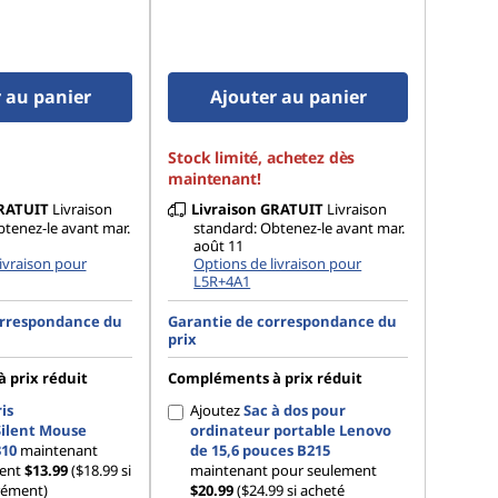
 au panier
Ajouter au panier
Stock limité, achetez dès
maintenant!
RATUIT
Livraison
Livraison
GRATUIT
Livraison
btenez-le avant mar.
standard: Obtenez-le avant mar.
août 11
ivraison pour
Options de livraison pour
L5R+4A1
orrespondance du
Garantie de correspondance du
prix
 prix réduit
Compléments à prix réduit
is
Ajoutez
Sac à dos pour
Silent Mouse
ordinateur portable Lenovo
10
maintenant
de 15,6 pouces B215
ment
$13.99
($18.99 si
maintenant pour seulement
rément)
$20.99
($24.99 si acheté