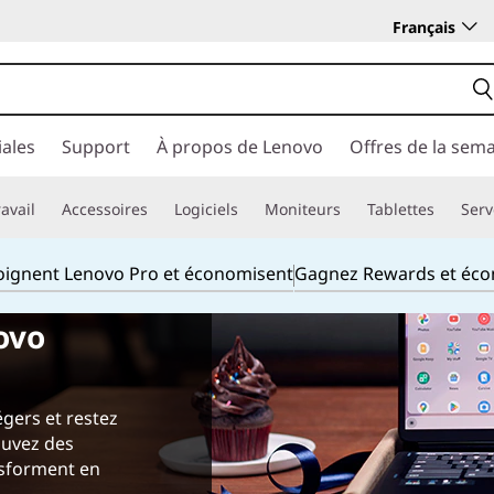
Français
ales
Support
À propos de Lenovo
Offres de la sem
avail
Accessoires
Logiciels
Moniteurs
Tablettes
Serv
joignent Lenovo Pro et économisent
Gagnez Rewards et éc
ovo
gers et restez
ouvez des
nsforment en