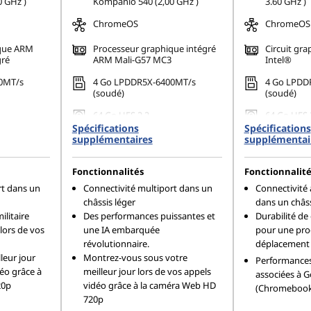
 GHz )
Kompanio 540 (2,00 GHz )
3.60 GHz )
ChromeOS
ChromeOS
ique ARM
Processeur graphique intégré
Circuit gra
gré
ARM Mali-G57 MC3
Intel®
0MT/s
4 Go LPDDR5X-6400MT/s
4 Go LPDD
(soudé)
(soudé)
64 Go UFS 2.2
64 Go UFS 
Spécifications
Spécifications
supplémentaires
supplémentai
Fonctionnalités
Fonctionnalité
rt dans un
Connectivité multiport dans un
Connectivité 
châssis léger
dans un châss
ilitaire
Des performances puissantes et
Durabilité de 
lors de vos
une IA embarquée
pour une pro
révolutionnaire.
déplacement
leur jour
Montrez-vous sous votre
Performances
déo grâce à
meilleur jour lors de vos appels
associées à G
20p
vidéo grâce à la caméra Web HD
(Chromebook 
720p