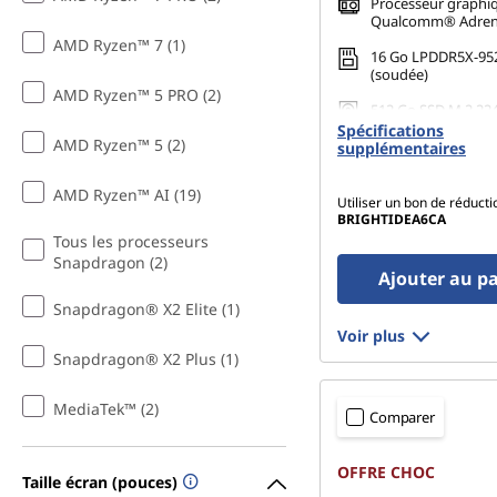
Processeur graphiq
Qualcomm® Adre
AMD Ryzen™ 7 (1)
16 Go LPDDR5X-95
(soudée)
AMD Ryzen™ 5 PRO (2)
512 Go SSD M.2 22
Gen4 QLC
Spécifications
AMD Ryzen™ 5 (2)
supplémentaires
AMD Ryzen™ AI (19)
Utiliser un bon de réducti
BRIGHTIDEA6CA
Tous les processeurs
Snapdragon (2)
Ajouter au p
Snapdragon® X2 Elite (1)
Voir plus
Snapdragon® X2 Plus (1)
MediaTek™ (2)
Comparer
OFFRE CHOC
Taille écran (pouces)