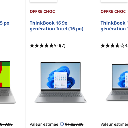
OFFRE CHOC
OFFRE CHOC
15 po
ThinkBook 16 9e
ThinkBook 1
génération Intel (16 po)
génération I
5.0
(7)
3
,079.99
Valeur estimée
$1,829.00
Valeur estimé