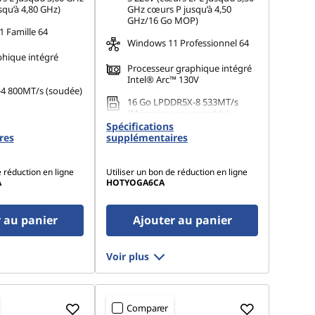
squ’à 4,80 GHz)
GHz cœurs P jusqu’à 4,50
GHz/16 Go MOP)
 Famille 64
Windows 11 Professionnel 64
phique intégré
Processeur graphique intégré
Intel® Arc™ 130V
4 800MT/s (soudée)
16 Go LPDDR5X-8 533MT/s
(Mémoire sur ensemble)
 M.2 2242 PCIe
Spécifications
1 To SSD M.2 2242 PCIe Gen4
res
supplémentaires
TLC
e réduction en ligne
Utiliser un bon de réduction en ligne
A
HOTYOGA6CA
 au panier
Ajouter au panier
Voir plus
Comparer