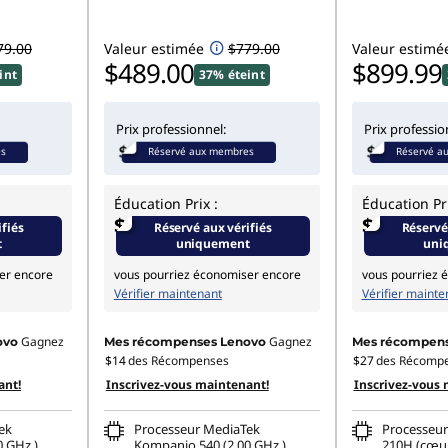
79.00
Valeur estimée
$779.00
Valeur estimé
$489.00
$899.99
int
37% éteint
Prix professionnel:
Prix professio
es
Réservé aux membres
Réservé a
Éducation Prix :
Éducation Pri
$
$
ifiés
Réservé aux vérifiés
Réservé
t
uniquement
uni
er encore
vous pourriez économiser encore
vous pourriez 
Vérifier maintenant
Vérifier mainte
Gagnez
Gagnez
ovo
Mes récompenses Lenovo
Mes récompens
$14
des Récompenses
$27
des Récomp
ant!
Inscrivez-vous maintenant!
Inscrivez-vous 
ek
Processeur MediaTek
Processeur
 GHz )
Kompanio 540 (2,00 GHz )
210H (cœur