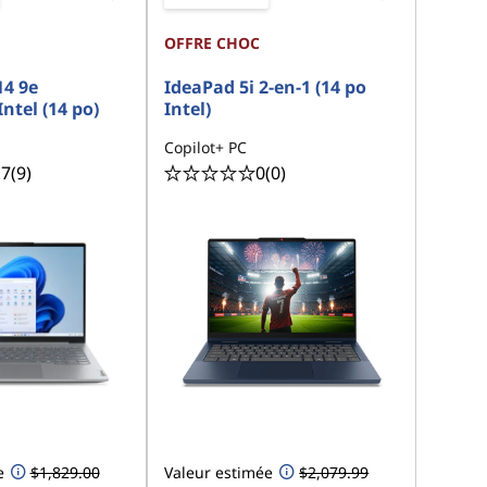
OFFRE CHOC
4 9e
IdeaPad 5i 2-en-1 (14 po
ntel (14 po)
Intel)
Copilot+ PC
.7
(9)
0
(0)
e
$1,829.00
Valeur estimée
$2,079.99