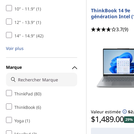
10" - 11.9" (1)
ThinkBook 14 9e
génération Intel (
12" - 13.9" (1)
3.7
(9)
14" - 14.9" (42)
Voir plus
Marque
ThinkPad (80)
ThinkBook (6)
Valeur estimée
$2
$1,489.00
29% 
Yoga (1)