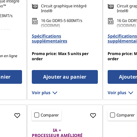
ue intégré
no™
Circuit graphique intégré
Circuit gra
Intel®
Intel®
23MT/s
16 Go DDR5-5 600MT/s
16 Go DDR
(SODIMM)
(SODIMM)
42 PCIe
512 Go SSD M.2 2242 PCIe
512 Go SSD
Spécifications
Spécifications
Gen4 QLC
Gen4 QLC
supplémentaires
supplémentai
Promo price: Max 5 units per
Promo price: M
on en ligne
order
order
anier
Ajouter au panier
Ajouter
Voir plus
Voir plus
Comparer
Comparer
IA +
PROCESSEUR AMÉLIORÉ