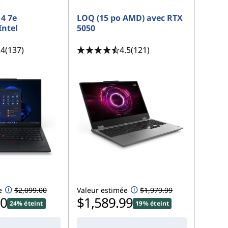
4 7e
LOQ (15 po AMD) avec RTX
Intel
5050
.4
(137)
4.5
(121)
e
$2,099.00
Valeur estimée
$1,979.99
00
$1,589.99
24% éteint
19% éteint