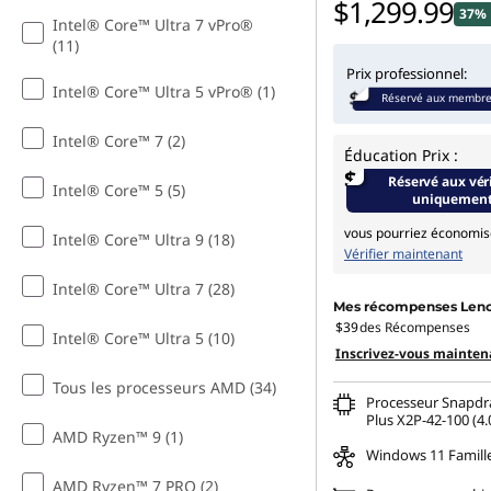
$1,299.99
37% 
Intel® Core™ Ultra 7 vPro®
(11)
Prix professionnel:
Intel® Core™ Ultra 5 vPro® (1)
Réservé aux membr
Intel® Core™ 7 (2)
Éducation Prix :
$
Réservé aux vér
Intel® Core™ 5 (5)
uniquemen
vous pourriez économis
Intel® Core™ Ultra 9 (18)
Vérifier maintenant
Intel® Core™ Ultra 7 (28)
Mes récompenses Len
$39
des Récompenses
Intel® Core™ Ultra 5 (10)
Inscrivez-vous mainten
Tous les processeurs AMD (34)
Processeur Snapd
Plus X2P-42-100 (4.
AMD Ryzen™ 9 (1)
Windows 11 Famill
AMD Ryzen™ 7 PRO (2)