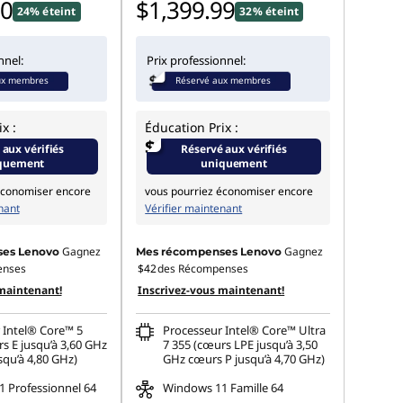
00
$1,399.99
24% éteint
32% éteint
nnel:
Prix professionnel:
ux membres
Réservé aux membres
x :
Éducation Prix :
$
 aux vérifiés
Réservé aux vérifiés
quement
uniquement
économiser encore
vous pourriez économiser encore
nant
Vérifier maintenant
Gagnez
Gagnez
es Lenovo
Mes récompenses Lenovo
enses
$42
des Récompenses
maintenant!
Inscrivez-vous maintenant!
 Intel® Core™ 5
Processeur Intel® Core™ Ultra
s E jusqu’à 3,60 GHz
7 355 (cœurs LPE jusqu’à 3,50
squ’à 4,80 GHz)
GHz cœurs P jusqu’à 4,70 GHz)
 Professionnel 64
Windows 11 Famille 64