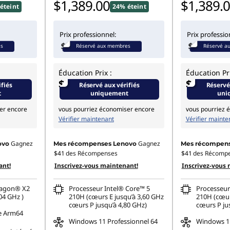
$1,389.00
$1,389.
éteint
24% éteint
Prix professionnel:
Prix professio
es
Réservé aux membres
Réservé a
Éducation Prix :
Éducation Pri
$
$
ifiés
Réservé aux vérifiés
Réservé
t
uniquement
uni
er encore
vous pourriez économiser encore
vous pourriez 
Vérifier maintenant
Vérifier mainte
Gagnez
Gagnez
ovo
Mes récompenses Lenovo
Mes récompens
$41
des Récompenses
$41
des Récomp
ant!
Inscrivez-vous maintenant!
Inscrivez-vous 
ragon® X2
Processeur Intel® Core™ 5
Processeur
04 GHz )
210H (cœurs E jusqu’à 3,60 GHz
210H (cœur
cœurs P jusqu’à 4,80 GHz)
cœurs P ju
e Arm64
Windows 11 Professionnel 64
Windows 11