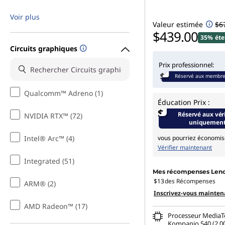
o
Voir plus
Valeur estimée
$6
u
$439.00
35% éte
Circuits graphiques
r
Prix professionnel:
l
Réservé aux membr
Qualcomm™ Adreno (1)
e
Éducation Prix :
$
Réservé aux vér
NVIDIA RTX™ (72)
m
uniquemen
o
Intel® Arc™ (4)
vous pourriez économis
Vérifier maintenant
n
Integrated (51)
Mes récompenses Len
t
$13
des Récompenses
ARM® (2)
Inscrivez-vous mainten
a
AMD Radeon™ (17)
Processeur MediaT
Kompanio 540 (2,00