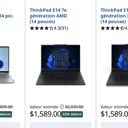
ThinkPad E14 7e
ThinkPad E1
14 po)
génération AMD
génération 
(14 pouces)
(14 pouces)
4.3
(91)
4
,099.00
Valeur estimée
$2,039.00
Valeur estimé
$1,589.00
$1,589.
éteint
22% éteint