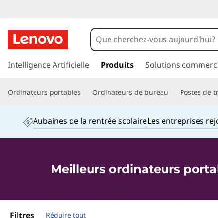
O
r
d
p
a
Intelligence Artificielle
Produits
Solutions commerci
i
s
s
n
Ordinateurs portables
Ordinateurs de bureau
Postes de tr
e
r
a
a
Aubaines de la rentrée scolaire
Les entreprises re
u
t
c
o
e
n
Meilleurs ordinateurs port
t
u
e
n
r
u
p
Filtres
Réduire tout