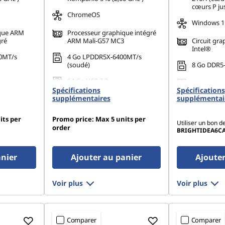
cœurs P ju
ChromeOS
Windows 11
ique ARM
Processeur graphique intégré
gré
ARM Mali-G57 MC3
Circuit gra
Intel®
0MT/s
4 Go LPDDR5X-6400MT/s
(soudé)
8 Go DDR5-
64 Go UFS 2.2
512 Go SSD
Spécifications
Spécifications
Gen4 QLC
supplémentaires
supplémentai
its per
Promo price: Max 5 units per
Utiliser un bon d
order
BRIGHTIDEA6C
anier
Ajouter au panier
Ajouter
Voir plus
Voir plus
Comparer
Comparer