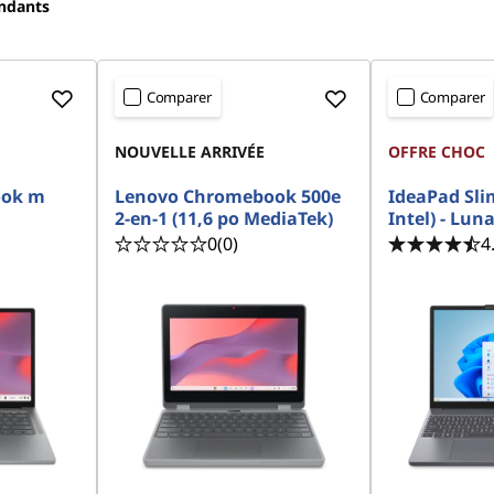
ondants
Comparer
Comparer
NOUVELLE ARRIVÉE
OFFRE CHOC
ook m
Lenovo Chromebook 500e
IdeaPad Slim
2-en-1 (11,6 po MediaTek)
Intel) - Lun
0
(0)
4