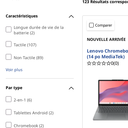
s
123
Résultats corresp
r
p
i
Caractéristiques
n
o
c
Comparer
Longue durée de vie de la
i
batterie (2)
r
p
NOUVELLE ARRIVÉE
a
Tactile (107)
t
l
Lenovo Chromeb
(14 po MediaTek)
Non Tactile (89)
a
0
(0)
Voir plus
b
l
Par type
e
2-en-1 (6)
s
Tablettes Android (2)
p
Chromebook (2)