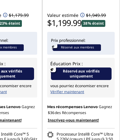
e
$1,179.99
Valeur estimée
$1,949.99
$1,199.99
23% éteint
38% éteint
nnel:
Prix professionnel:
ux membres
Réservé aux membres
x :
Éducation Prix :
$
 aux vérifiés
Réservé aux vérifiés
quement
uniquement
économiser encore
vous pourriez économiser encore
nant
Vérifier maintenant
Gagnez
Gagnez
es Lenovo
Mes récompenses Lenovo
enses
$36
des Récompenses
maintenant!
Inscrivez-vous maintenant!
 Intel® Core™ 5
Processeur Intel® Core™ Ultra
s E jusqu’à 3,60 GHz
5 226V (cœurs LPE jusqu’à 3,50