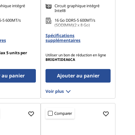
phique intégré
Circuit graphique intégré
Intel®
5-5 600MT/s
16 Go DDR5-5 600MT/s
(SODIMM)(2 x 8 Go)
 M.2 2242 PCIe
1 To SSD M.2 2242 PCIe Gen4
Spécifications
QLC
res
supplémentaires
ax 5 units per
Utiliser un bon de réduction en ligne
BRIGHTIDEA6CA
 au panier
Ajouter au panier
Voir plus
Comparer