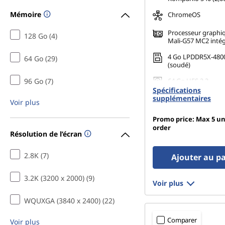
g
Mémoire
ChromeOS
e
Processeur graph
128 Go (4)
Mali-G57 MC2 inté
v
4 Go LPDDR5X-480
64 Go (29)
i
(soudé)
96 Go (7)
64 Go UFS 2.2
d
Spécifications
supplémentaires
Voir plus
é
Promo price: Max 5 un
order
o
Résolution de l’écran
2.8K (7)
Ajouter au p
3.2K (3200 x 2000) (9)
Voir plus
WQUXGA (3840 x 2400) (22)
Comparer
Voir plus