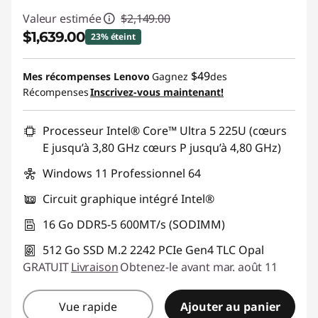
Valeur estimée
$2,149.00
$1,639.00
23% éteint
Économies instantanées :
-$510.00
$49
Mes récompenses Lenovo
Gagnez
des
Récompenses
Inscrivez-vous maintenant!
Promo price: Max 5 units per order
Processeur Intel® Core™ Ultra 5 225U (cœurs
E jusqu’à 3,80 GHz cœurs P jusqu’à 4,80 GHz)
Windows 11 Professionnel 64
Circuit graphique intégré Intel®
16 Go DDR5-5 600MT/s (SODIMM)
512 Go SSD M.2 2242 PCIe Gen4 TLC Opal
GRATUIT
Livraison
Obtenez-le avant mar. août 11
Vue rapide
Ajouter au panier