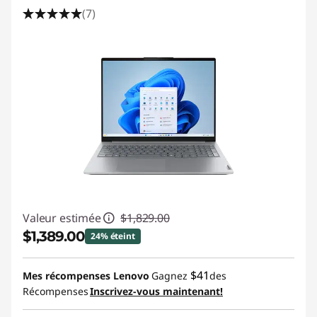
(7)
Valeur estimée
$1,829.00
$1,389.00
24% éteint
Économies instantanées :
-$440.00
$41
Mes récompenses Lenovo
Gagnez
des
Récompenses
Inscrivez-vous maintenant!
Promo price: Max 5 units per order