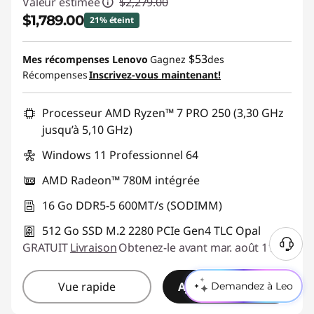
Valeur estimée
$2,279.00
$1,789.00
21% éteint
Économies instantanées :
-$490.00
$53
Mes récompenses Lenovo
Gagnez
des
Récompenses
Inscrivez-vous maintenant!
Promo price: Max 5 units per order
Processeur AMD Ryzen™ 7 PRO 250 (3,30 GHz
jusqu’à 5,10 GHz)
Windows 11 Professionnel 64
AMD Radeon™ 780M intégrée
16 Go DDR5-5 600MT/s (SODIMM)
512 Go SSD M.2 2280 PCIe Gen4 TLC Opal
GRATUIT
Livraison
Obtenez-le avant mar. août 11
B
e
s
Vue rapide
Ajouter au panier
Demandez à Leo
o
i