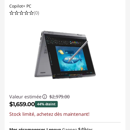
Copilot+ PC
(0)
Valeur estimée
$2,979.00
$1,659.00
44% éteint
Stock limité, achetez dès maintenant!
Économies instantanées :
-$1,320.00
Promo price: Max 5 units per order
$49
Mes récompenses Lenovo
Gagnez
des