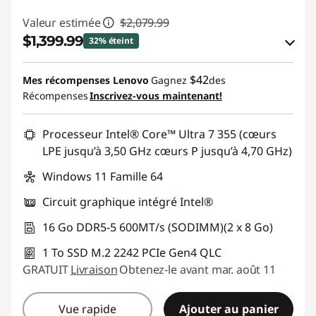
Valeur estimée
$2,079.99
$1,399.99
32% éteint
Économies en bon de réduction en ligne :
$42
Mes récompenses Lenovo
Gagnez
des
-$680.00
Récompenses
Inscrivez-vous maintenant!
Utiliser un bon de réduction en ligne :
Processeur Intel® Core™ Ultra 7 355 (cœurs
BRIGHTIDEA6CA
LPE jusqu’à 3,50 GHz cœurs P jusqu’à 4,70 GHz)
Windows 11 Famille 64
Circuit graphique intégré Intel®
16 Go DDR5-5 600MT/s (SODIMM)(2 x 8 Go)
1 To SSD M.2 2242 PCIe Gen4 QLC
GRATUIT
Livraison
Obtenez-le avant mar. août 11
Vue rapide
Ajouter au panier