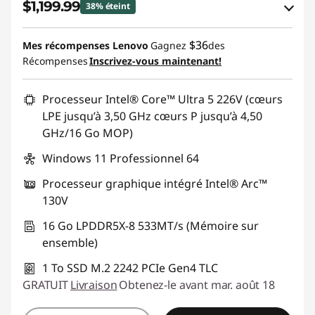
$1,199.99
38% éteint
h
Économies en bon de réduction en ligne :
o
$36
Mes récompenses Lenovo
Gagnez
des
-$750.00
Récompenses
Inscrivez-vous maintenant!
p
Utiliser un bon de réduction en ligne :
Processeur Intel® Core™ Ultra 5 226V (cœurs
HOTYOGA6CA
L
LPE jusqu’à 3,50 GHz cœurs P jusqu’à 4,50
GHz/16 Go MOP)
e
Windows 11 Professionnel 64
n
Processeur graphique intégré Intel® Arc™
o
130V
v
16 Go LPDDR5X-8 533MT/s (Mémoire sur
ensemble)
o
1 To SSD M.2 2242 PCIe Gen4 TLC
B
GRATUIT
Livraison
Obtenez-le avant mar. août 18