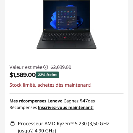
Valeur estimée
$2,039.00
$1,589.00
22% éteint
Stock limité, achetez dès maintenant!
Économies instantanées :
-$450.00
Promo price: Max 5 units per order
$47
Mes récompenses Lenovo
Gagnez
des
Récompenses
Inscrivez-vous maintenant!
Processeur AMD Ryzen™ 5 230 (3,50 GHz
jusqu’à 4,90 GHz)