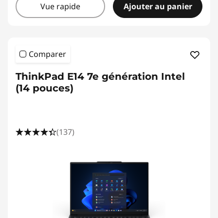
u
Vue rapide
Ajouter au panier
s
i
Comparer
n
ThinkPad E14 7e génération Intel
e
(14 pouces)
s
s
(137)
L
a
p
t