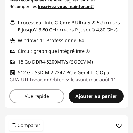
Récompenses
Inscrivez-vous maintenant!
Promo price: Max 5 units per order
Processeur Intel® Core™ Ultra 5 225U (cœurs
E jusqu’à 3,80 GHz cœurs P jusqu’à 4,80 GHz)
Windows 11 Professionnel 64
Circuit graphique intégré Intel®
16 Go DDR4-5200MT/s (SODIMM)
512 Go SSD M.2 2242 PCIe Gen4 TLC Opal
GRATUIT
Livraison
Obtenez-le avant mar. août 11
Vue rapide
Ajouter au panier
Comparer