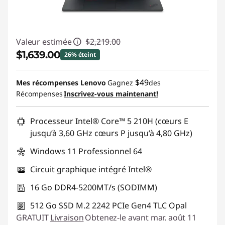
Valeur estimée
$2,219.00
$1,639.00
26% éteint
Économies instantanées :
-$580.00
$49
Mes récompenses Lenovo
Gagnez
des
Récompenses
Inscrivez-vous maintenant!
Promo price: Max 5 units per order
Processeur Intel® Core™ 5 210H (cœurs E
jusqu’à 3,60 GHz cœurs P jusqu’à 4,80 GHz)
Windows 11 Professionnel 64
Circuit graphique intégré Intel®
16 Go DDR4-5200MT/s (SODIMM)
512 Go SSD M.2 2242 PCIe Gen4 TLC Opal
GRATUIT
Livraison
Obtenez-le avant mar. août 11