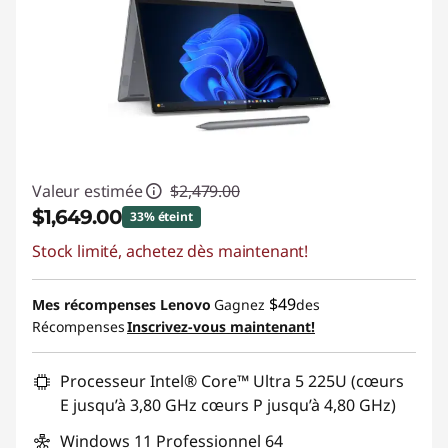
Valeur estimée
$2,479.00
$1,649.00
33% éteint
Stock limité, achetez dès maintenant!
Économies instantanées :
-$830.00
Promo price: Max 5 units per order
$49
Mes récompenses Lenovo
Gagnez
des
Récompenses
Inscrivez-vous maintenant!
Processeur Intel® Core™ Ultra 5 225U (cœurs
E jusqu’à 3,80 GHz cœurs P jusqu’à 4,80 GHz)
Windows 11 Professionnel 64