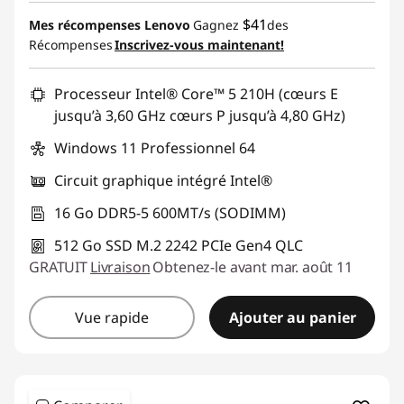
Économies instantanées :
-$440.00
$41
Mes récompenses Lenovo
Gagnez
des
Récompenses
Inscrivez-vous maintenant!
Promo price: Max 5 units per order
Processeur Intel® Core™ 5 210H (cœurs E
jusqu’à 3,60 GHz cœurs P jusqu’à 4,80 GHz)
Windows 11 Professionnel 64
Circuit graphique intégré Intel®
16 Go DDR5-5 600MT/s (SODIMM)
512 Go SSD M.2 2242 PCIe Gen4 QLC
GRATUIT
Livraison
Obtenez-le avant mar. août 11
Vue rapide
Ajouter au panier