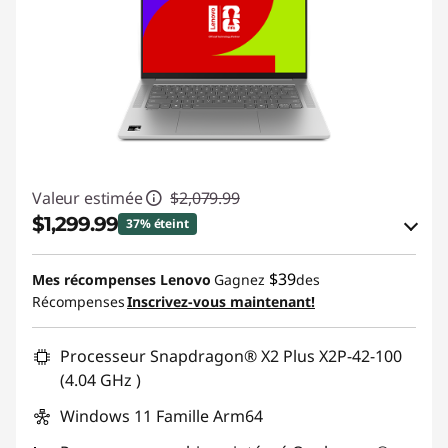
Valeur estimée
$2,079.99
$1,299.99
37% éteint
Économies en bon de réduction en ligne :
$39
Mes récompenses Lenovo
Gagnez
des
-$780.00
Récompenses
Inscrivez-vous maintenant!
Utiliser un bon de réduction en ligne :
Processeur Snapdragon® X2 Plus X2P-42-100
BRIGHTIDEA6CA
(4.04 GHz )
Windows 11 Famille Arm64