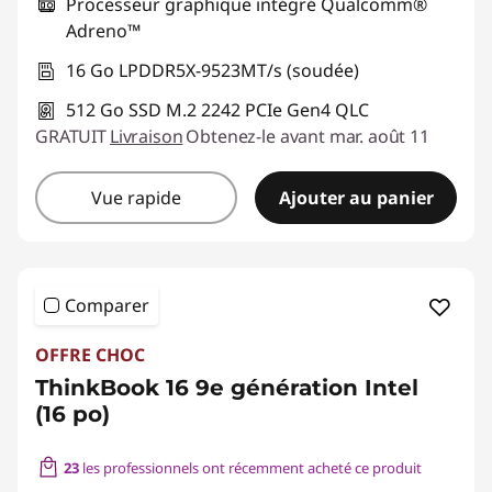
Processeur graphique intégré Qualcomm®
Adreno™
16 Go LPDDR5X-9523MT/s (soudée)
512 Go SSD M.2 2242 PCIe Gen4 QLC
GRATUIT
Livraison
Obtenez-le avant mar. août 11
Vue rapide
Ajouter au panier
Comparer
OFFRE CHOC
ThinkBook 16 9e génération Intel
(16 po)
23
les professionnels ont récemment acheté ce produit