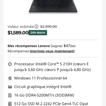
o
p
s
Valeur estimée
$2,099.00
$1,589.00
24% éteint
Économies instantanées :
-$510.00
$47
Mes récompenses Lenovo
Gagnez
des
Récompenses
Inscrivez-vous maintenant!
Promo price: Max 5 units per order
Processeur Intel® Core™ 5 210H (cœurs E
jusqu’à 3,60 GHz cœurs P jusqu’à 4,80 GHz)
Windows 11 Professionnel 64
Circuit graphique intégré Intel®
16 Go DDR4-5200MT/s (SODIMM)
512 Go SSD M.2 2242 PCIe Gen4 TLC Opal