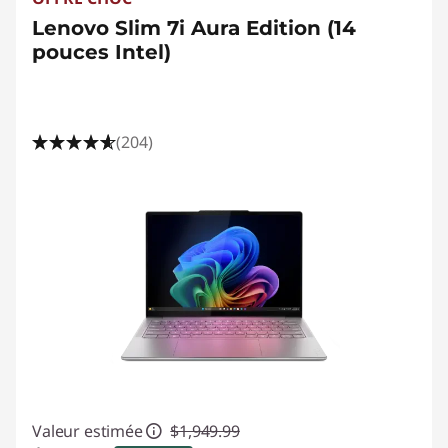
s
Lenovo Slim 7i Aura Edition (14
s
pouces Intel)
L
a
(204)
p
t
o
p
s
|
S
Valeur estimée
$1,949.99