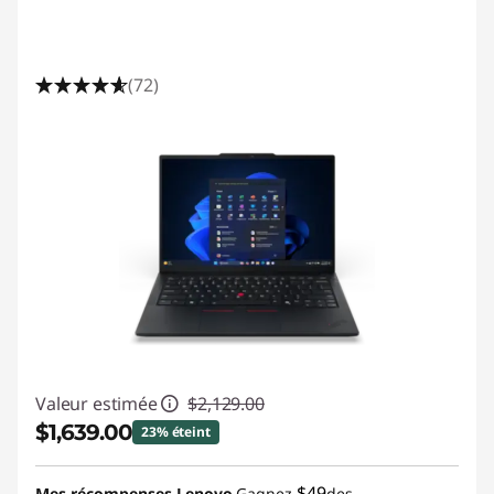
(72)
Valeur estimée
$2,129.00
$1,639.00
23% éteint
Économies instantanées :
-$490.00
$49
Mes récompenses Lenovo
Gagnez
des