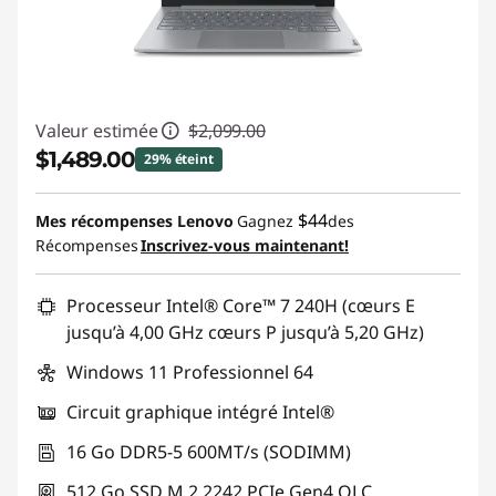
Valeur estimée
$2,099.00
$1,489.00
29% éteint
Économies instantanées :
-$610.00
$44
Mes récompenses Lenovo
Gagnez
des
Récompenses
Inscrivez-vous maintenant!
Promo price: Max 5 units per order
Processeur Intel® Core™ 7 240H (cœurs E
jusqu’à 4,00 GHz cœurs P jusqu’à 5,20 GHz)
Windows 11 Professionnel 64
Circuit graphique intégré Intel®
16 Go DDR5-5 600MT/s (SODIMM)
512 Go SSD M.2 2242 PCIe Gen4 QLC