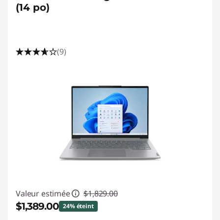
(14 po)
(9)
Valeur estimée
$1,829.00
$1,389.00
24% éteint