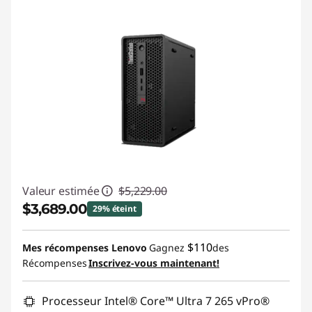
Valeur estimée
$5,229.00
$3,689.00
29% éteint
Économies instantanées :
-$1,540.00
$110
Mes récompenses Lenovo
Gagnez
des
Récompenses
Inscrivez-vous maintenant!
Promo price: Max 5 units per order
Processeur Intel® Core™ Ultra 7 265 vPro®