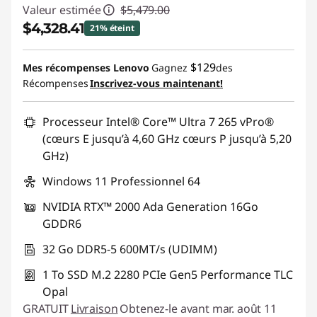
Valeur estimée
$5,479.00
$4,328.41
21% éteint
Économies instantanées :
-$1,150.59
$129
Mes récompenses Lenovo
Gagnez
des
Récompenses
Inscrivez-vous maintenant!
Promo price: Max 5 units per order
Processeur Intel® Core™ Ultra 7 265 vPro®
(cœurs E jusqu’à 4,60 GHz cœurs P jusqu’à 5,20
GHz)
Windows 11 Professionnel 64
NVIDIA RTX™ 2000 Ada Generation 16Go
GDDR6
32 Go DDR5-5 600MT/s (UDIMM)
1 To SSD M.2 2280 PCIe Gen5 Performance TLC
Opal
GRATUIT
Livraison
Obtenez-le avant mar. août 11