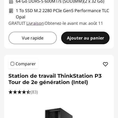
64 Go DDR5-5 600MT/s (SODIMM)(2 x 32 Go)
1 To SSD M.2 2280 PCIe Gen5 Performance TLC
Opal
GRATUIT
Livraison
Obtenez-le avant mar. août 11
Vue rapide
Ajouter au panier
Comparer
Station de travail ThinkStation P3
Tour de 2e génération (Intel)
(83)