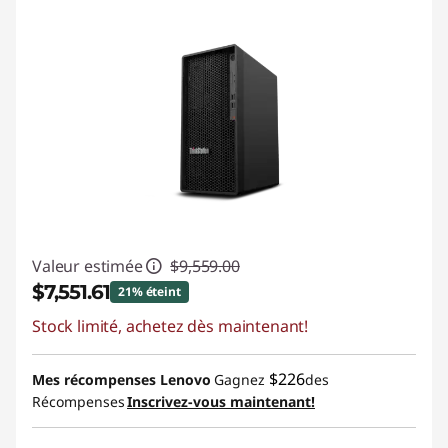
Valeur estimée
$9,559.00
$7,551.61
21% éteint
Stock limité, achetez dès maintenant!
Économies instantanées :
-$2,007.39
$226
Mes récompenses Lenovo
Gagnez
des
Récompenses
Inscrivez-vous maintenant!