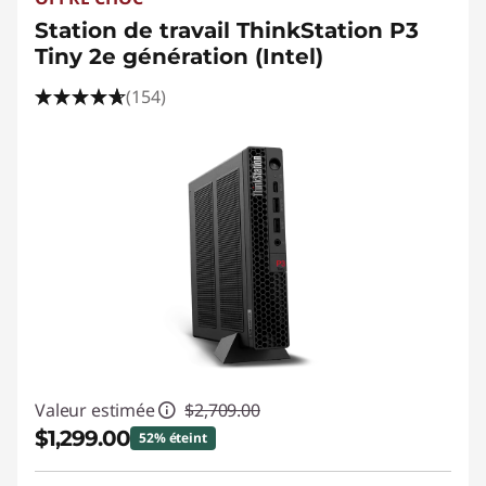
A
Station de travail ThinkStation P3
f
Tiny 2e génération (Intel)
t
(154)
e
r
E
f
f
e
Valeur estimée
$2,709.00
c
$1,299.00
52% éteint
t
Économies instantanées :
-$1,410.00