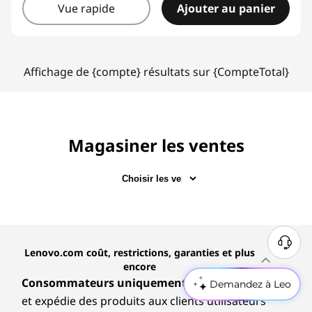
Vue rapide
Ajouter au panier
Affichage de {compte} résultats sur {CompteTotal}
Magasiner les ventes
B
Lenovo.com coût, restrictions, garanties et plus
e
encore
s
Consommateurs uniquement :
Lenovo.com vend
Demandez à Leo
o
et expédie des produits aux clients utilisateurs
i