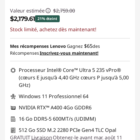
Valeur estimée
$2,759.00
$2,179.61
21% éteint
Stock limité, achetez dès maintenant!
Économies instantanées :
-$579.39
Promo price: Max 5 units per order
$65
Mes récompenses Lenovo
Gagnez
des
Récompenses
Inscrivez-vous maintenant!
Processeur Intel® Core™ Ultra 5 235 vPro®
(cœurs E jusqu’à 4,40 GHz cœurs P jusqu’à 5,00
GHz)
Windows 11 Professionnel 64
NVIDIA RTX™ A400 4Go GDDR6
16 Go DDR5-5 600MT/s (UDIMM)
512 Go SSD M.2 2280 PCIe Gen4 TLC Opal
GRATUIT
Livraison
Obtenez-le avant mar. août 11