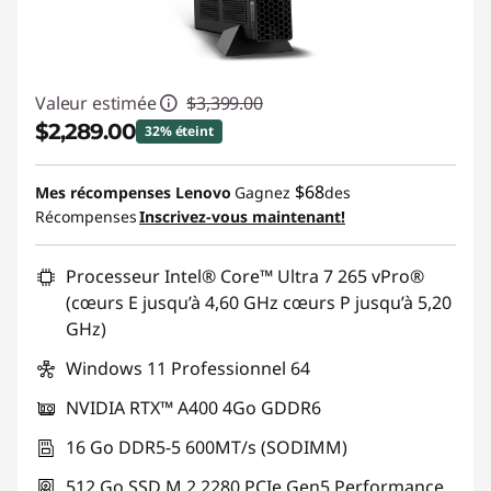
Valeur estimée
$3,399.00
$2,289.00
32% éteint
Économies instantanées :
-$1,110.00
$68
Mes récompenses Lenovo
Gagnez
des
Récompenses
Inscrivez-vous maintenant!
Promo price: Max 5 units per order
Processeur Intel® Core™ Ultra 7 265 vPro®
(cœurs E jusqu’à 4,60 GHz cœurs P jusqu’à 5,20
GHz)
Windows 11 Professionnel 64
NVIDIA RTX™ A400 4Go GDDR6
16 Go DDR5-5 600MT/s (SODIMM)
512 Go SSD M.2 2280 PCIe Gen5 Performance