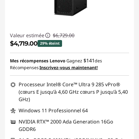
Valeur estimée
$6,729.00
$4,719.00
29% éteint
Économies instantanées :
-$2,010.00
$141
Mes récompenses Lenovo
Gagnez
des
Récompenses
Inscrivez-vous maintenant!
Promo price: Max 5 units per order
Processeur Intel® Core™ Ultra 9 285 vPro®
(cœurs E jusqu’à 4,60 GHz cœurs P jusqu’à 5,40
GHz)
Windows 11 Professionnel 64
NVIDIA RTX™ 2000 Ada Generation 16Go
GDDR6