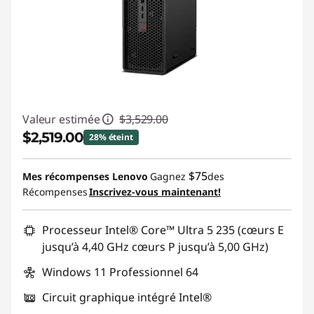
Valeur estimée
$3,529.00
$2,519.00
28% éteint
Économies instantanées :
-$1,010.00
$75
Mes récompenses Lenovo
Gagnez
des
Récompenses
Inscrivez-vous maintenant!
Promo price: Max 5 units per order
Processeur Intel® Core™ Ultra 5 235 (cœurs E
jusqu’à 4,40 GHz cœurs P jusqu’à 5,00 GHz)
Windows 11 Professionnel 64
Circuit graphique intégré Intel®