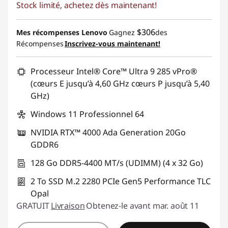
Stock limité, achetez dès maintenant!
Économies instantanées :
-$1,943.84
Promo price: Max 5 units per order
$306
Mes récompenses Lenovo
Gagnez
des
Récompenses
Inscrivez-vous maintenant!
Processeur Intel® Core™ Ultra 9 285 vPro®
(cœurs E jusqu’à 4,60 GHz cœurs P jusqu’à 5,40
GHz)
Windows 11 Professionnel 64
NVIDIA RTX™ 4000 Ada Generation 20Go
GDDR6
128 Go DDR5-4400 MT/s (UDIMM) (4 x 32 Go)
2 To SSD M.2 2280 PCIe Gen5 Performance TLC
Opal
GRATUIT
Livraison
Obtenez-le avant mar. août 11