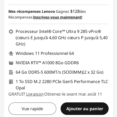
Économies instantanées :
-$2,480.00
$128
Mes récompenses Lenovo
Gagnez
des
Récompenses
Inscrivez-vous maintenant!
Promo price: Max 5 units per order
Processeur Intel® Core™ Ultra 9 285 vPro®
(cœurs E jusqu’à 4,60 GHz cœurs P jusqu’à 5,40
GHz)
Windows 11 Professionnel 64
NVIDIA RTX™ A1000 8Go GDDR6
64 Go DDR5-5 600MT/s (SODIMM)(2 x 32 Go)
1 To SSD M.2 2280 PCIe Gen5 Performance TLC
Opal
GRATUIT
Livraison
Obtenez-le avant mar. août 11
Vue rapide
Ajouter au panier