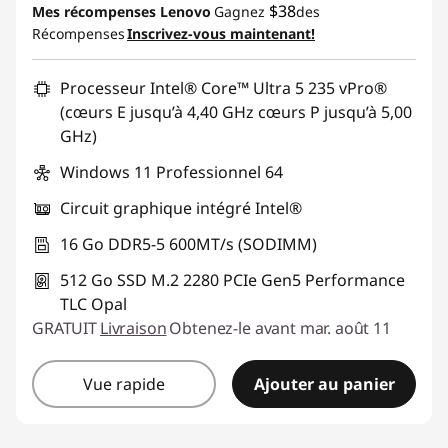
$38
Mes récompenses Lenovo
Gagnez
des
s
Récompenses
Inscrivez-vous maintenant!
Promo price: Max 5 units per order
|
Processeur Intel® Core™ Ultra 5 235 vPro®
W
(cœurs E jusqu’à 4,40 GHz cœurs P jusqu’à 5,00
GHz)
o
Windows 11 Professionnel 64
r
Circuit graphique intégré Intel®
k
16 Go DDR5-5 600MT/s (SODIMM)
s
512 Go SSD M.2 2280 PCIe Gen5 Performance
TLC Opal
t
GRATUIT
Livraison
Obtenez-le avant mar. août 11
a
Vue rapide
Ajouter au panier
t