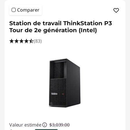
i
Comparer
o
Station de travail ThinkStation P3
n
Tour de 2e génération (Intel)
C
(83)
o
m
p
u
t
e
r
Valeur estimée
$3,039.00