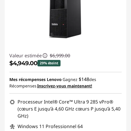
Valeur estimée
$6,999.00
$4,949.00
29% éteint
Économies instantanées :
-$2,050.00
$148
Mes récompenses Lenovo
Gagnez
des
Récompenses
Inscrivez-vous maintenant!
Promo price: Max 5 units per order
Processeur Intel® Core™ Ultra 9 285 vPro®
(cœurs E jusqu’à 4,60 GHz cœurs P jusqu’à 5,40
GHz)
Windows 11 Professionnel 64