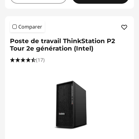
f
e
Comparer
c
Poste de travail ThinkStation P2
t
Tour 2e génération (Intel)
s
(17)