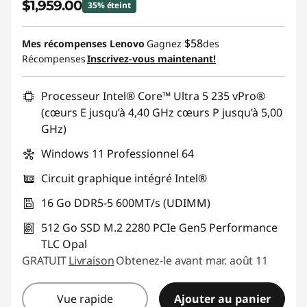
$1,959.00
35% éteint
f
Économies instantanées :
-$1,080.00
$58
Mes récompenses Lenovo
Gagnez
des
o
Récompenses
Inscrivez-vous maintenant!
Promo price: Max 5 units per order
r
Processeur Intel® Core™ Ultra 5 235 vPro®
A
(cœurs E jusqu’à 4,40 GHz cœurs P jusqu’à 5,00
GHz)
f
Windows 11 Professionnel 64
t
Circuit graphique intégré Intel®
e
16 Go DDR5-5 600MT/s (UDIMM)
r
512 Go SSD M.2 2280 PCIe Gen5 Performance
TLC Opal
E
GRATUIT
Livraison
Obtenez-le avant mar. août 11
f
Vue rapide
Ajouter au panier