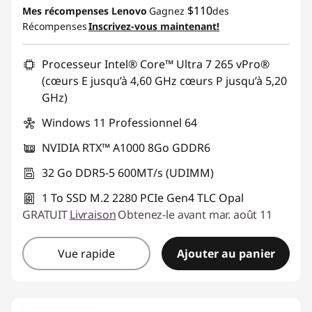
Promo price: Max 5 units per order
$110
Mes récompenses Lenovo
Gagnez
des
Récompenses
Inscrivez-vous maintenant!
Processeur Intel® Core™ Ultra 7 265 vPro®
(cœurs E jusqu’à 4,60 GHz cœurs P jusqu’à 5,20
GHz)
Windows 11 Professionnel 64
NVIDIA RTX™ A1000 8Go GDDR6
32 Go DDR5-5 600MT/s (UDIMM)
1 To SSD M.2 2280 PCIe Gen4 TLC Opal
GRATUIT
Livraison
Obtenez-le avant mar. août 11
Vue rapide
Ajouter au panier