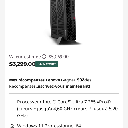
Valeur estimée
$5,069.00
$3,299.00
34% éteint
Économies instantanées :
-$1,770.00
$98
Mes récompenses Lenovo
Gagnez
des
Récompenses
Inscrivez-vous maintenant!
Promo price: Max 5 units per order
Processeur Intel® Core™ Ultra 7 265 vPro®
(cœurs E jusqu’à 4,60 GHz cœurs P jusqu’à 5,20
GHz)
Windows 11 Professionnel 64