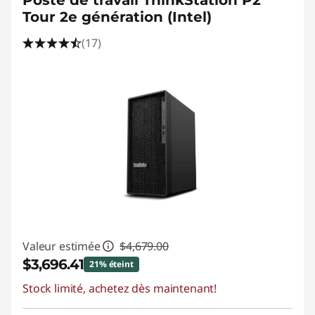
Poste de travail ThinkStation P2
Tour 2e génération (Intel)
(17)
Valeur estimée
$4,679.00
$3,696.41
21% éteint
Stock limité, achetez dès maintenant!
Économies instantanées :
-$982.59