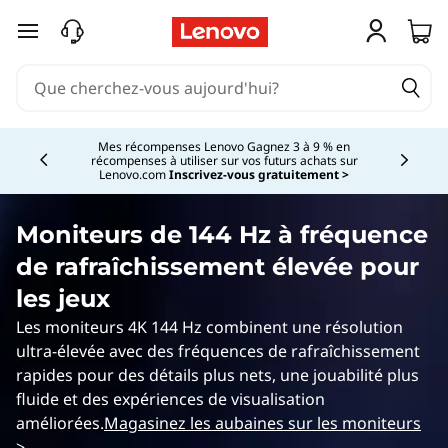
B
passer au contenu principal
e
s
Currently displaying item 2 of 5
t
Mes récompenses Lenovo Gagnez 3 à 9 % en
récompenses à utiliser sur vos futurs achats sur
Lenovo.com
Inscrivez-vous gratuitement >
M
o
Moniteurs de 144 Hz à fréquence
de rafraîchissement élevée pour
n
les jeux
i
Les moniteurs 4K 144 Hz combinent une résolution
ultra-élevée avec des fréquences de rafraîchissement
t
rapides pour des détails plus nets, une jouabilité plus
o
fluide et des expériences de visualisation
améliorées.
Magasinez les aubaines sur les moniteurs
>