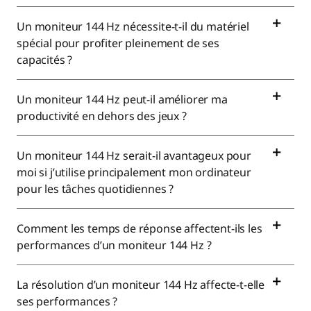
z
Un moniteur 144 Hz nécessite-t-il du matériel
|
spécial pour profiter pleinement de ses
capacités ?
G
Un moniteur 144 Hz peut-il améliorer ma
a
productivité en dehors des jeux ?
m
Un moniteur 144 Hz serait-il avantageux pour
i
moi si j’utilise principalement mon ordinateur
pour les tâches quotidiennes ?
n
g
Comment les temps de réponse affectent-ils les
performances d’un moniteur 144 Hz ?
1
4
La résolution d’un moniteur 144 Hz affecte-t-elle
ses performances ?