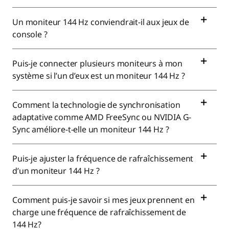
4
h
Un moniteur 144 Hz conviendrait-il aux jeux de
console ?
z
Puis-je connecter plusieurs moniteurs à mon
M
système si l’un d’eux est un moniteur 144 Hz ?
o
Comment la technologie de synchronisation
n
adaptative comme AMD FreeSync ou NVIDIA G-
Sync améliore-t-elle un moniteur 144 Hz ?
i
t
Puis-je ajuster la fréquence de rafraîchissement
d’un moniteur 144 Hz ?
o
r
Comment puis-je savoir si mes jeux prennent en
charge une fréquence de rafraîchissement de
s
144 Hz?