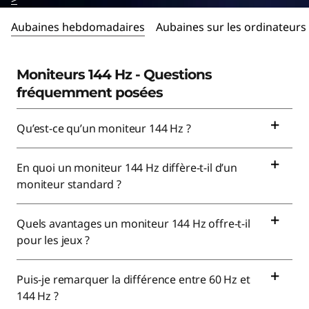
r
s
Aubaines hebdomadaires
Aubaines sur les ordinateurs
u
Moniteurs 144 Hz - Questions
n
fréquemment posées
d
Qu’est-ce qu’un moniteur 144 Hz ?
e
En quoi un moniteur 144 Hz diffère-t-il d’un
r
moniteur standard ?
1
Quels avantages un moniteur 144 Hz offre-t-il
4
pour les jeux ?
4
Puis-je remarquer la différence entre 60 Hz et
h
144 Hz ?