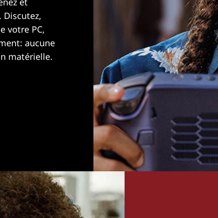
enez et
 Discutez,
de votre PC,
ément: aucune
n matérielle.