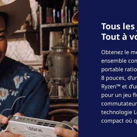
Tous les
Tout à v
Obtenez le me
ensemble comp
portable rati
8 pouces, d’u
Ryzen™ et d’u
pour un jeu f
commutateurs 
technologie L
compact où q