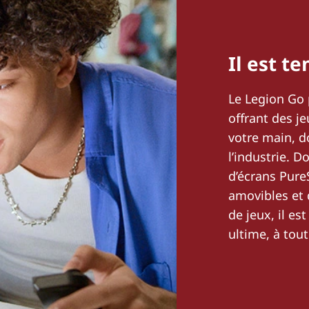
Il est t
Le Legion Go 
offrant des j
votre main, d
l’industrie. 
d’écrans Pure
amovibles et 
de jeux, il es
ultime, à tou