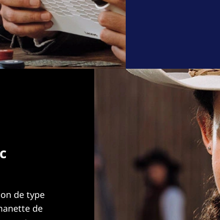
c
ion de type
manette de