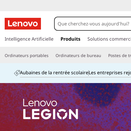
p
a
Intelligence Artificielle
Produits
Solutions commerci
s
s
Ordinateurs portables
Ordinateurs de bureau
Postes de tr
e
r
a
Aubaines de la rentrée scolaire
Les entreprises re
u
c
o
n
t
e
n
u
p