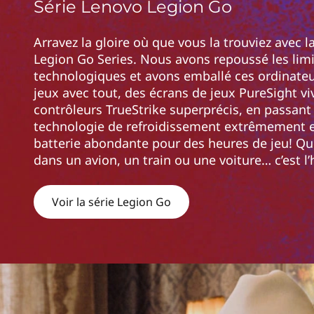
Série Lenovo Legion Go
r
i
n
Arravez la gloire où que vous la trouviez avec l
c
Legion Go Series. Nous avons repoussé les lim
i
technologiques et avons emballé ces ordinate
p
jeux avec tout, des écrans de jeux PureSight v
a
contrôleurs TrueStrike superprécis, en passant
l
technologie de refroidissement extrêmement e
batterie abondante pour des heures de jeu! Qu
dans un avion, un train ou une voiture… c’est l’
Voir la série Legion Go