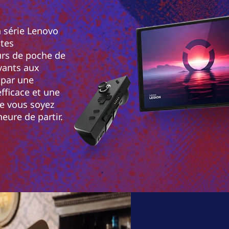
a série Lenovo
ites
urs de poche de
ivants aux
 par une
fficace et une
e vous soyez
heure de partir.