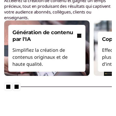
Accélérez la création de contenu et gagnez un temps
précieux, tout en produisant des résultats qui captivent
votre audience abonnés, collègues, clients ou
enseignants.
Génération de contenu
par l'IA
Copil
Simplifiez la création de
Effect
contenus originaux et de
plus d
haute qualité.
d'inte