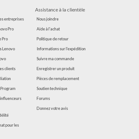
Assistance à la clientèle
es entreprises
Nous joindre
ovo Pro
Aide à l'achat
e Pro
Politique de retour
s Lenovo
Informations sur l'expédition
novo
Suivre ma commande
es clients
Enregistrer un produit
liation
Pièces de remplacement
r Program
Soutien technique
influenceurs
Forums
Donnez votre avis
élité
at pour les