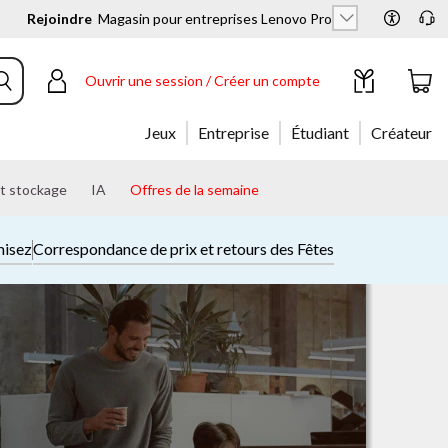
Rejoindre
Magasin pour entreprises Lenovo Pro
Ouvrir une session / Créer un compte
Jeux
Entreprise
Étudiant
Créateur
t stockage
IA
Offres de la semaine
misez
Correspondance de prix et retours des Fêtes