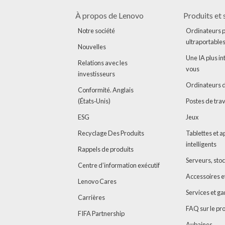
À propos de Lenovo
Produits et 
Notre société
Ordinateurs p
ultraportable
Nouvelles
Une IA plus in
Relations avec les
vous
investisseurs
Ordinateurs 
Conformité. Anglais
(États‑Unis)
Postes de trav
ESG
Jeux
Recyclage Des Produits
Tablettes et a
intelligents
Rappels de produits
Serveurs, sto
Centre d’information exécutif
Accessoires et
Lenovo Cares
Services et ga
Carrières
FAQ sur le pr
FIFA Partnership
Aubaines