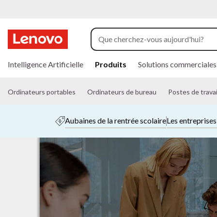
p
a
Intelligence Artificielle
Produits
Solutions commerciales
s
s
e
Ordinateurs portables
Ordinateurs de bureau
Postes de travai
r
a
Aubaines de la rentrée scolaire
Les entreprise
u
c
o
n
t
e
n
u
p
r