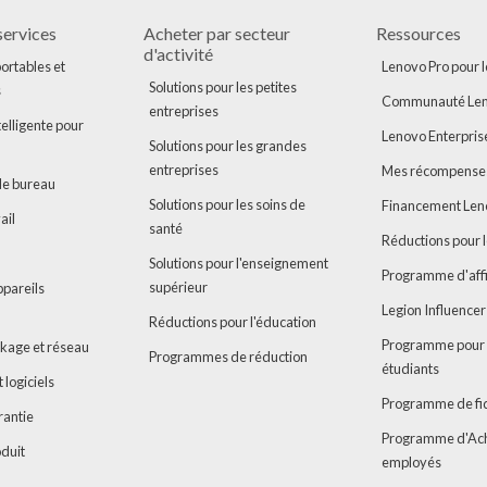
services
Acheter par secteur
Ressources
d'activité
ortables et
Lenovo Pro pour l
Solutions pour les petites
s
Communauté Len
entreprises
telligente pour
Lenovo Enterpris
Solutions pour les grandes
entreprises
Mes récompense
de bureau
Solutions pour les soins de
Financement Le
ail
santé
Réductions pour l
Solutions pour l'enseignement
Programme d'affi
supérieur
ppareils
Legion Influence
Réductions pour l'éducation
Programme pour 
ckage et réseau
Programmes de réduction
étudiants
 logiciels
Programme de fid
rantie
Programme d'Ach
oduit
employés