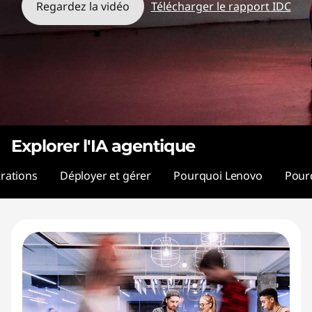
t
Regardez la vidéo
Télécharger le rapport IDC
i
c
A
I
Explorer l'IA agentique
rations
Déployer et gérer
Pourquoi Lenovo
Pour