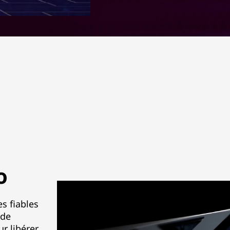
o
s fiables
 de
r libérer