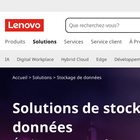
p
a
Produits
Solutions
Services
Service client
À Pr
s
s
IA
Digital Workplace
Hybrid Cloud
Edge
Développem
e
r
a
Accueil
>
Solutions
> Stockage de données
u
c
o
Solutions de stoc
n
t
e
données
n
u
p