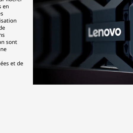
s en
es
isation
de
ns
on sont
une
ées et de