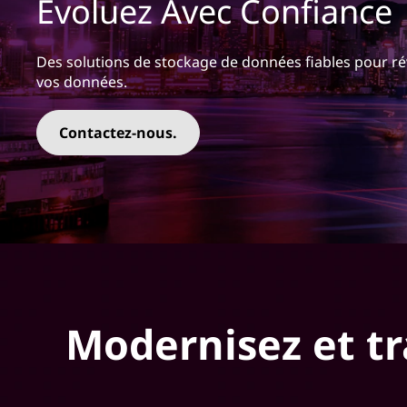
Évoluez Avec Confiance
r
i
n
Des solutions de stockage de données fiables pour révé
c
vos données.
i
p
Contactez-nous.
a
l
Modernisez et t