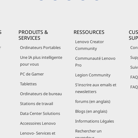
S
PRODUITS &
RESSOURCES
CU
SERVICES
SU
Lenovo Creator
r
Ordinateurs Portables
Con
Community
Une IA plus intelligente
Sup
Communauté Lenovo
pour vous
Pro
Sui
PC de Gamer
Legion Community
FAQ 
Tablettes
S'inscrire aux emails et
FAQ 
newsletters
Ordinateurs de bureau
forums (en anglais)
Stations de travail
Blogs (en anglais)
Data Center Solutions
Informations Légales
Accessoires Lenovo
Rechercher un
Lenovo- Services et
revendeur