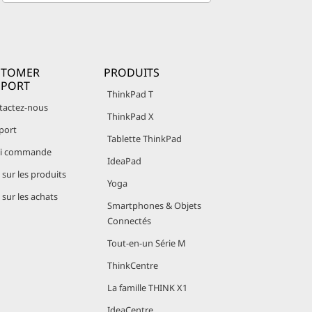
STOMER
PRODUITS
PPORT
ThinkPad T
tactez-nous
ThinkPad X
port
Tablette ThinkPad
vi commande
IdeaPad
sur les produits
Yoga
sur les achats
Smartphones & Objets
Connectés
Tout-en-un Série M
ThinkCentre
La famille THINK X1
IdeaCentre