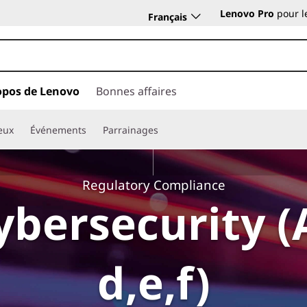
Lenovo Pro
pour l
Français
opos de Lenovo
Bonnes affaires
eux
Événements
Parrainages
Regulatory Compliance
bersecurity (A
d,e,f)