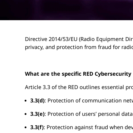
s
r
e
i
n
c
c
i
u
p
Directive 2014/53/EU (Radio Equipment Direc
a
privacy, and protection from fraud for ra
r
l
i
What are the specific RED Cybersecurit
t
Article 3.3 of the RED outlines essential p
y
3.3(d)
: Protection of communication netw
3.3(e)
: Protection of users’ personal data
3.3(f)
: Protection against fraud when de