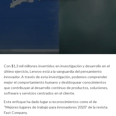
Con $1,3 mil millones invertidos en investigación y desarrollo en el
último ejercicio, Lenovo está a la vanguardia del pensamiento
innovador. A través de esta investigación, podemos comprender
mejor el comportamiento humano y desbloquear conocimientos
que contribuyan al desarrollo continuo de productos, soluciones,
software y servicios centrados en el cliente.
Este enfoque ha dado lugar a reconocimientos como el de
“Mejores lugares de trabajo para innovadores 2020” de la revista
Fast Company.