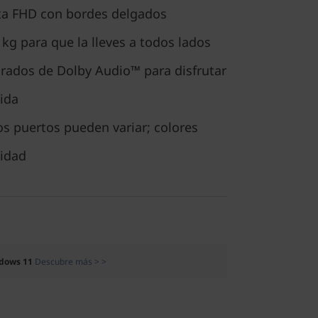
sta FHD con bordes delgados
 kg para que la lleves a todos lados
grados de Dolby Audio™ para disfrutar
ida
os puertos pueden variar; colores
lidad
dows 11
Descubre más > >