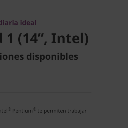
1 (14”,
iaria ideal
1 (14”, Intel)
iones disponibles
®
®
ntel
Pentium
te permiten trabajar