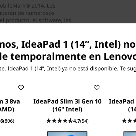
MobileMark® 2014. Los
enderán de numerosos
l producto, el software, las
ionalidad inalámbrica, los
intensidad del brillo de la
os, IdeaPad 1 (14”, Intel) no
ima de la batería se
el tiempo y debido a su uso.
le temporalmente en Lenov
 IdeaPad 1 (14”, Intel) ya no está disponible. Te su
m 3 8va
IdeaPad Slim 3i Gen 10
IdeaPad 
 AMD)
(16" Intel)
(1
nto
.6
(806)
4.7
(54)
ntel® Pentium® y 4 GB de
un rendimiento de confianza