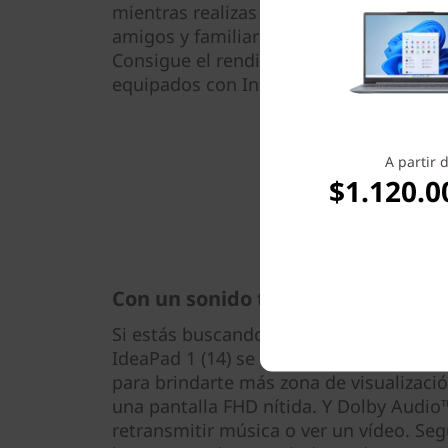
mientras realizas múltiples tareas sin 
amigos y familiares. Disfruta del entret
Consigue el rendimiento de confianza 
equipados con Intel®.
A partir 
$1.120.0
Con un sonido tan bueno como su
Si estás buscando una imagen grande e
IdeaPad 1 (14) se ha diseñado con marc
para brindarte más zona de visualizac
una pantalla FHD nítida. Y Dolby Audio™
retransmitir música o ver un vídeo. Se