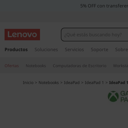
I
5% OFF con transferen
d
e
a
I
r
Productos
Soluciones
Servicios
Soporte
Sobre
P
a
l
a
Ofertas
Notebooks
Computadoras de Escritorio
Worksta
c
o
d
n
Inicio
>
Notebooks
>
IdeaPad
>
IdeaPad 1
>
IdeaPad 1 
t
1
e
n
(
i
d
1
o
p