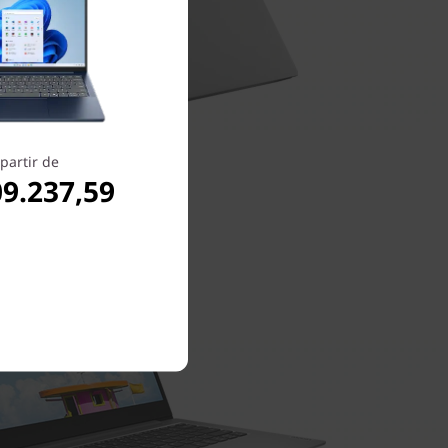
partir de
09.237,59