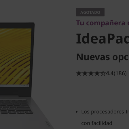
IdeaPad 
AGOTADO
Tu compañera d
Intel)
IdeaPad 
Nuevas opc
4.4
(186)
Los procesadores I
con facilidad