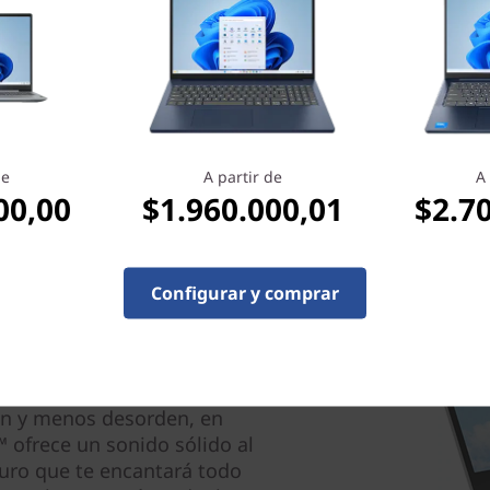
esfuerzo. Comunícate con tus
enimiento. Haz tu trabajo.
esperado de los ordenadores
de
A partir de
A 
00,00
$1.960.000,01
$2.7
Configurar y comprar
 aspecto
n una pantalla compacta, el
os estrechos de 2 lados
ión y menos desorden, en
 ofrece un sonido sólido al
guro que te encantará todo