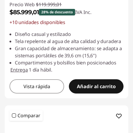
Precio Web
$119.999,01
$85.999,01
IVA Inc.
28% de descuento
+10 unidades disponibles
Descuento prod (inc IVA) :
-$34.000,00
Diseño casual y estilizado
Tela repelente al agua de alta calidad y duradera
Gran capacidad de almacenamiento: se adapta a
sistemas portátiles de 39,6 cm (15,6")
Compartimentos y bolsillos bien posicionados
Entrega
1 día hábil.
Vista rápida
Añadir al carrito
Comparar
<b> <b>