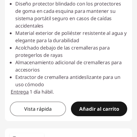
Descuento prod (inc IVA) :
-$21.000,00
Diseño protector blindado con los protectores
de goma en cada esquina para mantener su
sistema portátil seguro en casos de caídas
accidentales
Material exterior de poliéster resistente al agua y
elegante para la durabilidad
Acolchado debajo de las cremalleras para
protegerlos de rayas
Almacenamiento adicional de cremalleras para
accesorios
Extractor de cremallera antideslizante para un
uso cómodo
Entrega
1 día hábil.
Vista rápida
Añadir al carrito