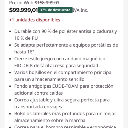
Precio Web
$158.999,01
$99.999,01
IVA Inc.
37% de descuento
+1 unidades disponibles
Descuento prod (inc IVA) :
-$59.000,00
Durable con 90 % de poliéster antisalpicaduras y
10 % de PU
Se adapta perfectamente a equipos portátiles de
hasta 16"
Cierre estilo juego con candado magnético
FIDLOCK de fácil acceso para seguridad
Varios bolsillos en el compartimiento principal
para un almacenamiento sencillo
Fondo antigolpes EUDE-FOAM para protección
adicional contra caídas
Correa ajustable y ultra segura perfecta para
transportarla en viajes
Bolsillos laterales más profundos para un mejor
almacenamiento sobre la marcha
Correa para el hombro respirable y ergonómica