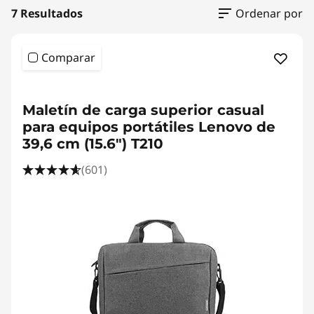
/
7 Resultados
Ordenar por
T
o
Comparar
p
<b> <b>
Maletín de carga superior casual
l
para equipos portátiles Lenovo de
39,6 cm (15.6") T210
o
(601)
a
d
s