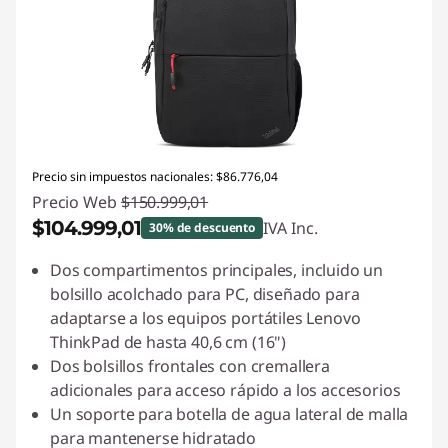
Precio sin impuestos nacionales: $86.776,04
Precio Web
$150.999,01
$104.999,01
IVA Inc.
30% de descuento
Descuento prod (inc IVA) :
-$46.000,00
Dos compartimentos principales, incluido un
bolsillo acolchado para PC, diseñado para
adaptarse a los equipos portátiles Lenovo
ThinkPad de hasta 40,6 cm (16")
Dos bolsillos frontales con cremallera
adicionales para acceso rápido a los accesorios
Un soporte para botella de agua lateral de malla
para mantenerse hidratado