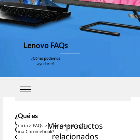
Lenovo FAQs
¿Cómo podemos
ayudarte?
¿Qué es
una
Mira productos
Inicio
>
FAQs
>
Chromebook
> ¿Qué es
Chromeb
una Chromebook?
relacionados
ook?