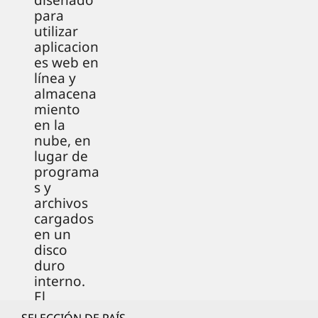
diseñado
para
utilizar
aplicacion
es web en
línea y
almacena
miento
en la
nube, en
lugar de
programa
s y
archivos
cargados
en un
disco
duro
interno.
El
resultado