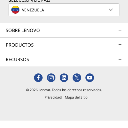
SELECCIÓN DE PAÍS
es una
nueva
VENEZUELA
categoría
de
laptops
SOBRE LENOVO
muy
delgadas,
PRODUCTOS
livianas y
muy
RECURSOS
populares
.
Las
Lenovo
© 2026 Lenovo. Todos los derechos reservados.
Chromeb
Privacidad
Mapa del Sitio
ooks
empezaro
Lee más
n como
una
alternativ