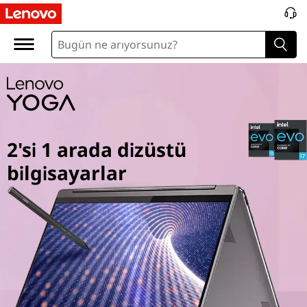
Y
o
g
a
2
2'si 1 arada dizüstü
i
bilgisayarlar
n
1