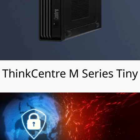
s
D
e
s
k
t
ThinkCentre M Series Tiny
o
p
s