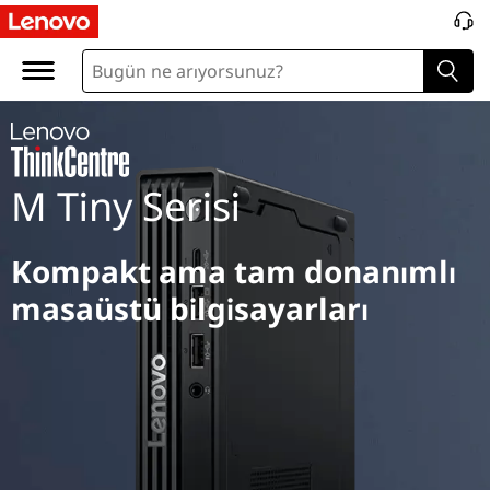
M
T
i
n
M Tiny Serisi
y
S
Kompakt ama tam donanımlı
e
masaüstü bilgisayarları
r
i
e