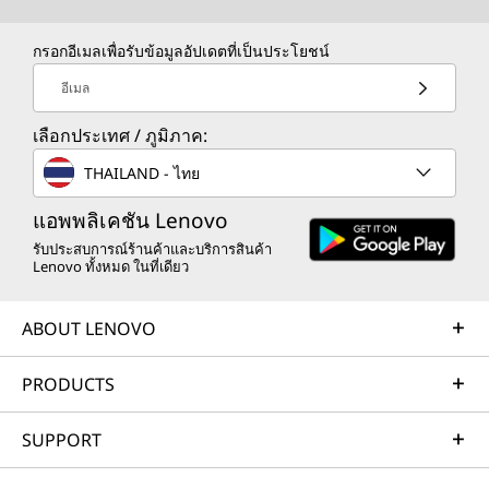
ปิ
ปิ
ปิ
ปิ
ปิ
กรอกอีเมลเพื่อรับข้อมูลอัปเดตที่เป็นประโยชน์
ด
ด
ด
ด
ด
อีเมล
ห
ห
ห
ห
ห
เลือกประเทศ / ภูมิภาค:
น้
น้
น้
น้
น้
THAILAND - ไทย
า
า
า
า
า
แอพพลิเคชัน Lenovo
ต่
ต่
ต่
ต่
ต่
รับประสบการณ์ร้านค้าและบริการสินค้า
Lenovo ทั้งหมด ในที่เดียว
า
า
า
า
า
ABOUT LENOVO
ง
ง
ง
ง
ง
PRODUCTS
ใ
ใ
ใ
ใ
ใ
ห
ห
ห
ห
ห
SUPPORT