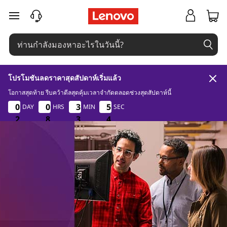
A
ข้ามไปที่เนื้อหาหลัก
s
-
a
โปรโมชันลดราคาสุดสัปดาห์เริ่มแล้ว
-
โอกาสสุดท้าย รีบคว้าดีลสุดคุ้มเวลาจำกัดตลอดช่วงสุดสัปดาห์นี้
2
8
3
2
0
0
0
0
0
0
0
0
3
3
3
3
5
5
DAY
HRS
MIN
SEC
5
5
S
3
2
2
2
8
8
8
3
3
3
2
3
e
r
v
i