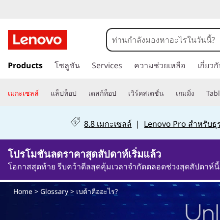
เ
บ
ข้
ต้
Products
โซลูชัน
Services
ความช่วยเหลือ
เกี่ยว
า
ม
า
ไ
เมกะเซลล์
แล็ปท็อป
เดสก์ท็อป
เวิร์คสเตชั่น
เกมมิ่ง
Tabl
ป
คื
ที่
8.8 เมกะเซลล์
|
Lenovo Pro สำหรับธุร
เ
อ
นื้
โปรโมชันลดราคาสุดสัปดาห์เริ่มแล้ว
อ
อ
ห
โอกาสสุดท้าย รีบคว้าดีลสุดคุ้มเวลาจำกัดตลอดช่วงสุดสัปดาห์นี้
า
ะ
ห
Home
>
Glossary
> เบต้าคืออะไร?
ลั
ไ
ก