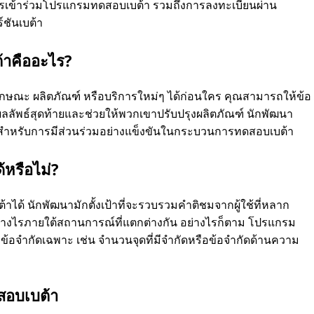
การเข้าร่วมโปรแกรมทดสอบเบต้า รวมถึงการลงทะเบียนผ่าน
์ชันเบต้า
้าคืออะไร?
กษณะ ผลิตภัณฑ์ หรือบริการใหม่ๆ ได้ก่อนใคร คุณสามารถให้ข้อ
ลลัพธ์สุดท้ายและช่วยให้พวกเขาปรับปรุงผลิตภัณฑ์ นักพัฒนา
ลสําหรับการมีส่วนร่วมอย่างแข็งขันในกระบวนการทดสอบเบต้า
้หรือไม่?
ด้ นักพัฒนามักตั้งเป้าที่จะรวบรวมคําติชมจากผู้ใช้ที่หลาก
ย่างไรภายใต้สถานการณ์ที่แตกต่างกัน อย่างไรก็ตาม โปรแกรม
ํากัดเฉพาะ เช่น จํานวนจุดที่มีจํากัดหรือข้อจํากัดด้านความ
สอบเบต้า