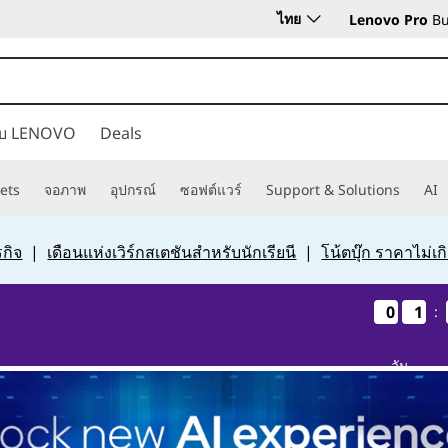
ไทย
Lenovo Pro
Bu
กับ LENOVO
Deals
ets
จอภาพ
อุปกรณ์
ซอฟต์แวร์
Support & Solutions
AI
กิจ
|
เดือนแห่งเวิร์กสเตชันสำหรับนักเรียนี
|
โน้ตบุ๊ก ราคาไม่เ
0
0
0
0
1
1
1
1
:
วัน