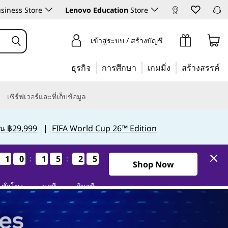
siness Store
Lenovo Education
Store
เข้าสู่ระบบ / สร้างบัญชี
ธุรกิจ
การศึกษา
เกมมิ่ง
สร้างสรรค์
เซิร์ฟเวอร์และที่เก็บข้อมูล
กิน ฿29,999
|
FIFA World Cup 26™ Edition
1
1
1
1
0
0
0
0
1
1
1
1
5
5
5
5
2
2
2
2
3
3
3
3
:
:
1วัน10ชั่วโมง15นาที23วินาที
Shop Now
ชั่วโมง
นาที
วินาที