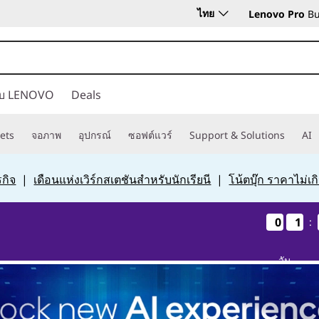
ไทย
Lenovo Pro
Bu
กับ LENOVO
Deals
ets
จอภาพ
อุปกรณ์
ซอฟต์แวร์
Support & Solutions
AI
กิจ
|
เดือนแห่งเวิร์กสเตชันสำหรับนักเรียนี
|
โน้ตบุ๊ก ราคาไม่เ
0
0
0
0
1
1
1
1
:
วัน