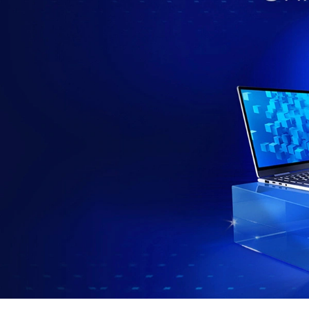
ล
ด์
คื
อ
อ
ะ
ไ
ร
?