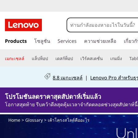
เ
ค้
ข้
า
Products
โซลูชัน
Services
ความช่วยเหลือ
เกี่ยว
า
ม
โ
ไ
เมกะเซลล์
แล็ปท็อป
เดสก์ท็อป
เวิร์คสเตชั่น
เกมมิ่ง
Tabl
ป
ค
ที่
8.8 เมกะเซลล์
|
Lenovo Pro สำหรับธุร
เ
ร
นื้
โปรโมชันลดราคาสุดสัปดาห์เริ่มแล้ว
อ
ง
ห
โอกาสสุดท้าย รีบคว้าดีลสุดคุ้มเวลาจำกัดตลอดช่วงสุดสัปดาห์นี้
า
ส
ห
Home
>
Glossary
> เค้าโครงสไลด์คืออะไร
ลั
ไ
ก