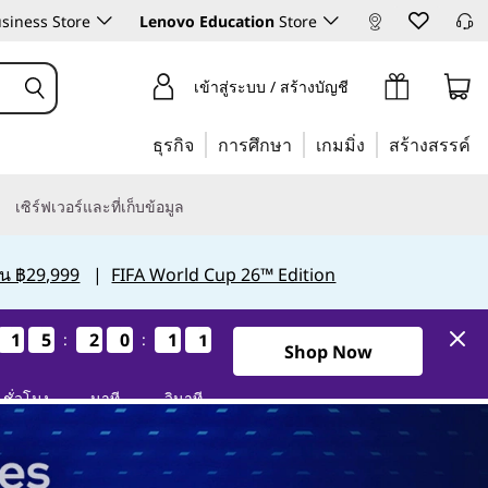
siness Store
Lenovo Education
Store
เข้าสู่ระบบ / สร้างบัญชี
ธุรกิจ
การศึกษา
เกมมิ่ง
สร้างสรรค์
เซิร์ฟเวอร์และที่เก็บข้อมูล
กิน ฿29,999
|
FIFA World Cup 26™ Edition
1
1
1
1
5
5
5
5
2
2
2
2
0
0
0
0
1
0
0
9
:
:
1
0
0
9
1วัน15ชั่วโมง20นาที9วินาที
Shop Now
ชั่วโมง
นาที
วินาที