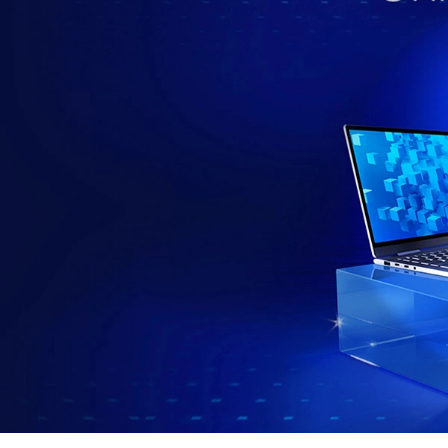
รื่
อ
ง
แ
ล
ะ
เ
ชิ
ง