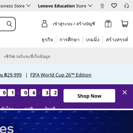
siness Store
Lenovo Education
Store
เข้าสู่ระบบ / สร้างบัญชี
ธุรกิจ
การศึกษา
เกมมิ่ง
สร้างสรรค์
เซิร์ฟเวอร์และที่เก็บข้อมูล
กิน ฿29,999
|
FIFA World Cup 26™ Edition
0
0
0
0
1
1
1
1
0
0
0
0
6
6
6
6
3
3
3
3
1
0
:
:
1
0
2วัน1ชั่วโมง6นาที30วินาที
Shop Now
ชั่วโมง
นาที
วินาที