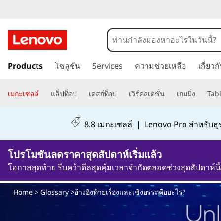
อ้
า
ข้
ง
Products
โซลูชัน
Services
ความช่วยเหลือ
เกี่ยว
า
ม
อิ
ไ
เมกะเซลล์
แล็ปท็อป
เดสก์ท็อป
เวิร์คสเตชั่น
เกมมิ่ง
Tabl
ป
ง
ที่
8.8 เมกะเซลล์
|
Lenovo Pro สำหรับธุร
เ
ท้
นื้
โปรโมชันลดราคาสุดสัปดาห์เริ่มแล้ว
อ
า
ห
โอกาสสุดท้าย รีบคว้าดีลสุดคุ้มเวลาจำกัดตลอดช่วงสุดสัปดาห์นี้
า
ย
ห
Home
>
Glossary
>อ้างอิงท้ายเรื่องและเชิงอรรถคืออะไร?
ลั
เ
ก