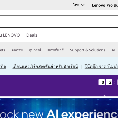
ไทย
Lenovo Pro
Bu
กับ LENOVO
Deals
ets
จอภาพ
อุปกรณ์
ซอฟต์แวร์
Support & Solutions
AI
กิจ
|
เดือนแห่งเวิร์กสเตชันสำหรับนักเรียนี
|
โน้ตบุ๊ก ราคาไม่เ
0
0
0
0
2
2
2
2
:
วัน