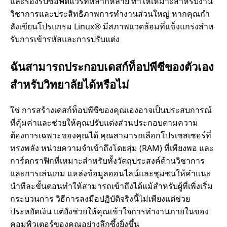
และรองรับซอฟต์แวร์ที่หลากหลาย ทําให้เหมาะสําหรับงาน
ซี
วิชาการและประสิทธิภาพการทํางานส่วนใหญ่ หากคุณกํา
ลังเขียนโปรแกรม Linux® มีสภาพแวดล้อมที่แข็งแกร่งสําห
สํ
รับการเข้ารหัสและการปรับแต่ง
า
ฉันสามารถประกอบเดสก์ท็อปพีซีของตัวเอง
ห
สําหรับวิทยาลัยได้หรือไม่
รั
ใช่ การสร้างเดสก์ท็อปพีซีของคุณเองอาจเป็นประสบการณ์
ที่คุ้มค่าและช่วยให้คุณปรับแต่งส่วนประกอบตามความ
บ
ต้องการเฉพาะของคุณได้ คุณสามารถเลือกโปรเซสเซอร์ที่
ทรงพลัง หน่วยความจําเข้าถึงโดยสุ่ม (RAM) ที่เพียงพอ และ
วิ
การ์ดกราฟิกที่เหมาะสําหรับทั้งวัตถุประสงค์ด้านวิชาการ
และการเล่นเกม แหล่งข้อมูลออนไลน์และชุมชนให้คําแนะ
ท
นําทีละขั้นตอนทําให้สามารถเข้าถึงได้แม้สําหรับผู้ที่เพิ่งเริ่ม
กระบวนการ วิธีการลงมือปฏิบัติจริงนี้ไม่เพียงแต่ช่วย
ย
ประหยัดเงิน แต่ยังช่วยให้คุณเข้าใจการทํางานภายในของ
คอมพิวเตอร์ของคุณอย่างลึกซึ้งยิ่งขึ้น