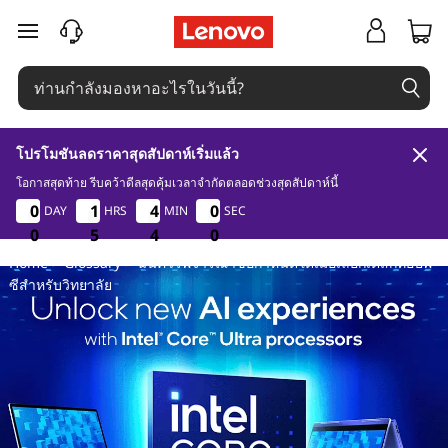
ฉั
ข้ามไปที่เนื้อหาหลัก
น
ค
โปรโมชันลดราคาสุดสัปดาห์เริ่มแล้ว
ว
โอกาสสุดท้าย รีบคว้าดีลสุดคุ้มเวลาจำกัดตลอดช่วงสุดสัปดาห์นี้
0
5
4
0
0
0
0
0
1
1
1
1
4
4
5
0
4
0
4
5
DAY
HRS
MIN
SEC
ร
3
9
0
0
0
5
5
5
3
4
9
0
Home
>
Glossary
> ฉันควรพิจารณาข้อกําหนดใดเมื่อเลือกเดสก์ท็อปพี
พิ
ซีสําหรับวิทยาลัย
จ
า
ร