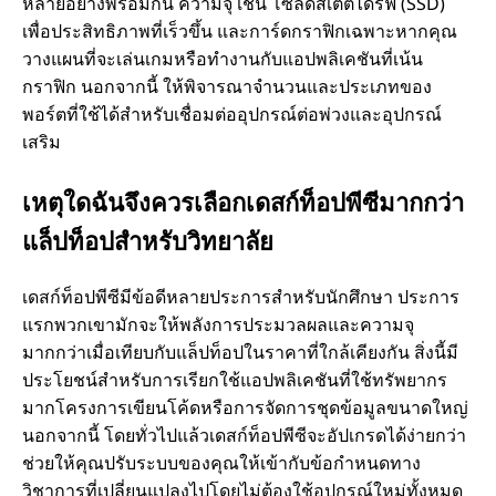
หลายอย่างพร้อมกัน ความจุ เช่น โซลิดสเตตไดรฟ์ (SSD)
เพื่อประสิทธิภาพที่เร็วขึ้น และการ์ดกราฟิกเฉพาะหากคุณ
ใ
วางแผนที่จะเล่นเกมหรือทํางานกับแอปพลิเคชันที่เน้น
กราฟิก นอกจากนี้ ให้พิจารณาจํานวนและประเภทของ
ด
พอร์ตที่ใช้ได้สําหรับเชื่อมต่ออุปกรณ์ต่อพ่วงและอุปกรณ์
เสริม
เ
เหตุใดฉันจึงควรเลือกเดสก์ท็อปพีซีมากกว่า
มื่
แล็ปท็อปสําหรับวิทยาลัย
อ
เดสก์ท็อปพีซีมีข้อดีหลายประการสําหรับนักศึกษา ประการ
เ
แรกพวกเขามักจะให้พลังการประมวลผลและความจุ
มากกว่าเมื่อเทียบกับแล็ปท็อปในราคาที่ใกล้เคียงกัน สิ่งนี้มี
ลื
ประโยชน์สําหรับการเรียกใช้แอปพลิเคชันที่ใช้ทรัพยากร
มากโครงการเขียนโค้ดหรือการจัดการชุดข้อมูลขนาดใหญ่
นอกจากนี้ โดยทั่วไปแล้วเดสก์ท็อปพีซีจะอัปเกรดได้ง่ายกว่า
อ
ช่วยให้คุณปรับระบบของคุณให้เข้ากับข้อกําหนดทาง
วิชาการที่เปลี่ยนแปลงไปโดยไม่ต้องใช้อุปกรณ์ใหม่ทั้งหมด