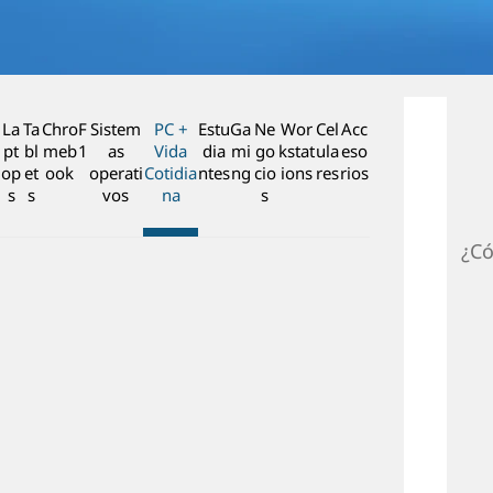
n
c
i
p
a
La
Ta
Chro
F
Sistem
PC +
Estu
Ga
Ne
Wor
Cel
Acc
l
pt
bl
meb
1
as
Vida
dia
mi
go
kstat
ula
eso
op
et
ook
operati
Cotidia
ntes
ng
cio
ions
res
rios
s
s
vos
na
s
¿Có