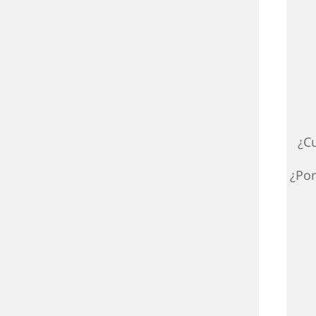
¿C
¿Por