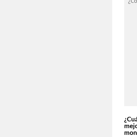
¿Có
¿Cuá
mej
mon