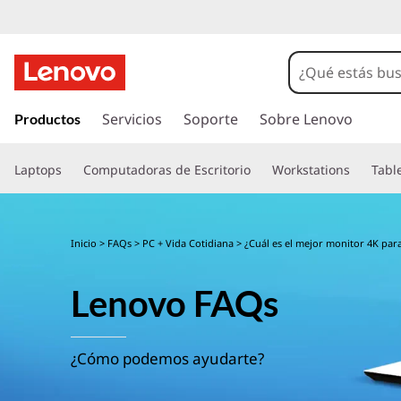
I
r
Servicios
Soporte
Sobre Lenovo
Productos
a
l
Laptops
Computadoras de Escritorio
Workstations
Tabl
c
o
n
t
Inicio
>
FAQs
>
PC + Vida Cotidiana
> ¿Cuál es el mejor monitor 4K par
e
n
Lenovo FAQs
i
d
o
p
¿Cómo podemos ayudarte?
r
i