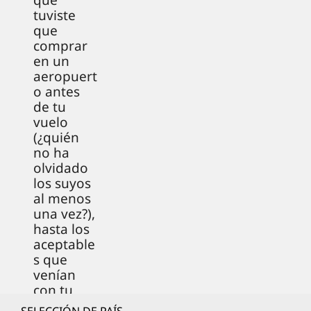
que
tuviste
que
comprar
en un
aeropuert
o antes
de tu
vuelo
(¿quién
no ha
olvidado
los suyos
al menos
una vez?),
hasta los
aceptable
s que
venían
con tu
smartpho