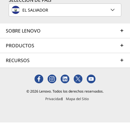
SELECCIÓN DE PAÍS
ne,
probable
EL SALVADOR
mente
tengas
una
SOBRE LENOVO
buena
colección.
PRODUCTOS
Tal vez
hasta un
RECURSOS
par de
auriculare
s Beats o
Monster
para
© 2026 Lenovo. Todos los derechos reservados.
cuando
realment
Privacidad
Mapa del Sitio
e desees
disfrutar
Lee más
al
máximo