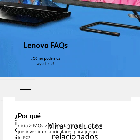
Lenovo FAQs
¿Cómo podemos
ayudarte?
¿Por qué
invertir
Mira productos
Inicio
>
FAQs
>
PC + Vida Cotidiana
> ¿Por
en
qué invertir en auriculares para juegos
relacionados
auricular
de PC?