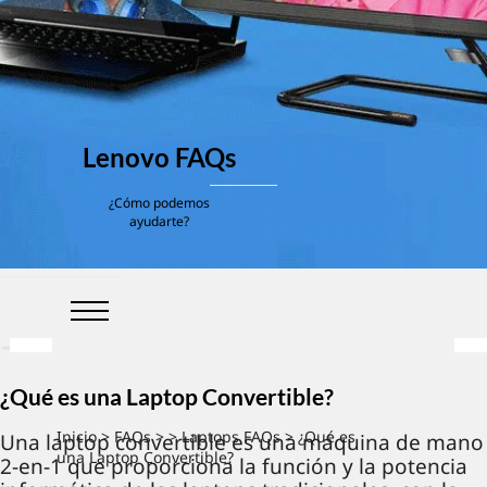
Lenovo FAQs
¿Cómo podemos
ayudarte?
¿Qué es una Laptop Convertible?
Inicio
>
FAQs
> >
Laptops FAQs
> ¿Qué es
Una laptop convertible es una máquina de mano
una Laptop Convertible?
2-en-1 que proporciona la función y la potencia