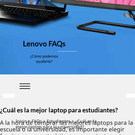
Lenovo FAQs
¿Cómo podemos
ayudarte?
¿Cuál es la mejor laptop para estudiantes?
Inicio
>
FAQs
>
Estudiantes
> ¿Cuál es la
A la hora de comprar las mejores laptops para la
mejor laptop para la universidad?
escuela o la universidad, es importante elegir