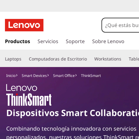
I
r
Productos
Servicios
Soporte
Sobre Lenovo
a
l
Laptops
Computadoras de Escritorio
Workstations
Tabl
c
o
n
Inicio
Smart Devices
Smart Office
ThinkSmart
t
e
n
i
d
Dispositivos Smart Collaborat
o
p
Combinando tecnología innovadora con servicios
r
i
personalizados, nuestras soluciones ThinkSmart re