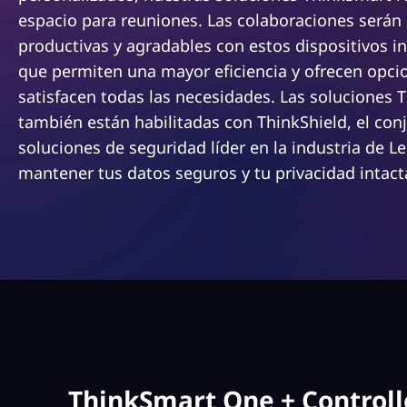
n
espacio para reuniones. Las colaboraciones serán
c
productivas y agradables con estos dispositivos in
i
que permiten una mayor eficiencia y ofrecen opci
p
a
satisfacen todas las necesidades. Las soluciones 
l
también están habilitadas con ThinkShield, el con
soluciones de seguridad líder en la industria de L
mantener tus datos seguros y tu privacidad intact
ThinkSmart One + Controll