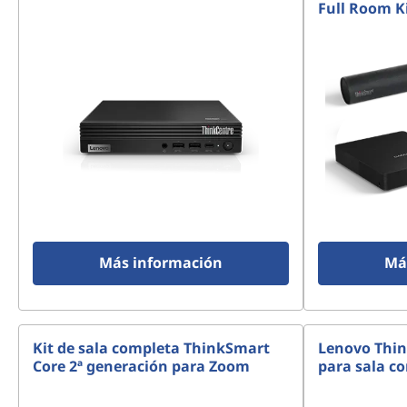
Full Room K
Más información
Má
Kit de sala completa ThinkSmart
Lenovo Thin
Core 2ª generación para Zoom
para sala c