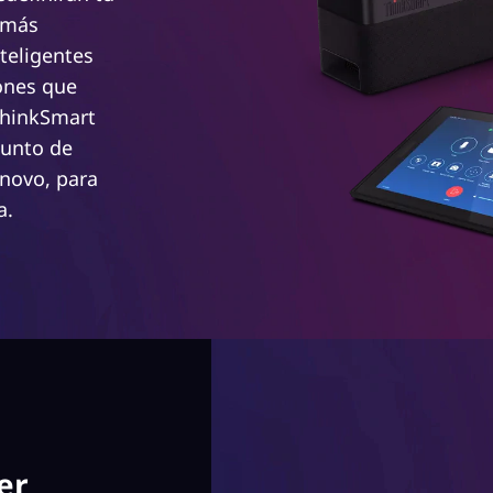
 más
teligentes
ones que
ThinkSmart
junto de
enovo, para
a.
er