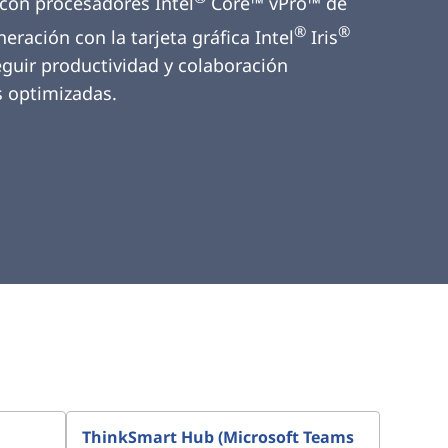
con procesadores Intel
Core™ vPro™ de
®
®
eración con la tarjeta gráfica Intel
Iris
guir productividad y colaboración
 optimizadas.
ThinkSmart Hub (Microsoft Teams