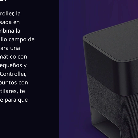
ller, la
asada en
mbina la
plio campo de
para una
rmático con
pequeños y
ontroller,
 puntos con
ilares, te
e para que