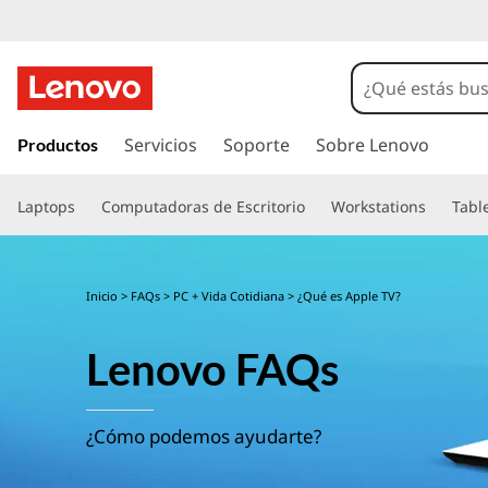
I
r
Servicios
Soporte
Sobre Lenovo
Productos
a
l
Laptops
Computadoras de Escritorio
Workstations
Tabl
c
o
n
t
Inicio
>
FAQs
>
PC + Vida Cotidiana
> ¿Qué es Apple TV?
e
n
Lenovo FAQs
i
d
o
p
¿Cómo podemos ayudarte?
r
i