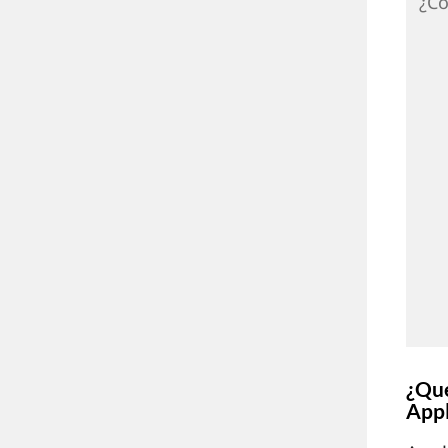
¿Có
¿Qué
App