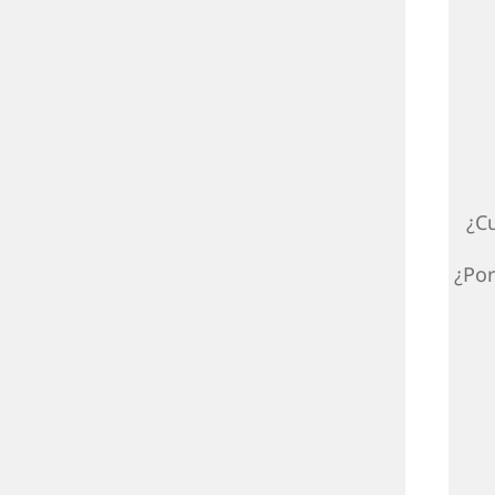
¿C
¿Por