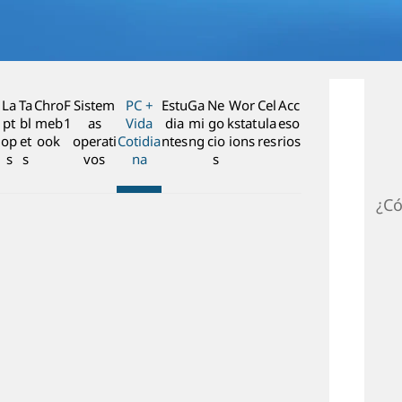
n
c
i
p
a
La
Ta
Chro
F
Sistem
PC +
Estu
Ga
Ne
Wor
Cel
Acc
l
pt
bl
meb
1
as
Vida
dia
mi
go
kstat
ula
eso
op
et
ook
operati
Cotidia
ntes
ng
cio
ions
res
rios
s
s
vos
na
s
¿Có