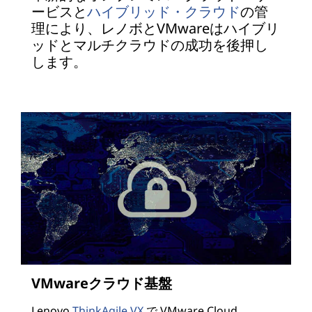
ービスと
ハイブリッド・クラウド
の管
理により、レノボとVMwareはハイブリ
ッドとマルチクラウドの成功を後押し
します。
VMwareクラウド基盤
Lenovo
ThinkAgile VX
で VMware Cloud