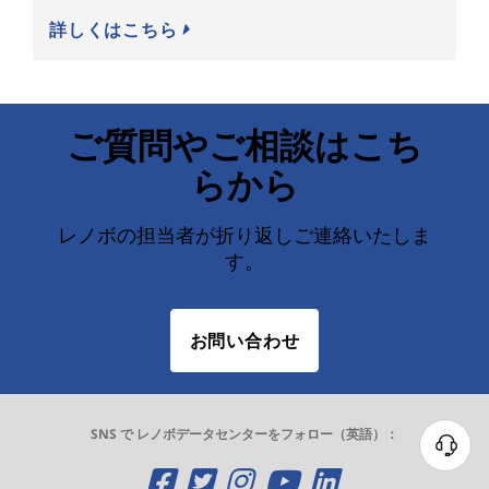
詳しくはこちら
ご質問やご相談はこち
らから
レノボの担当者が折り返しご連絡いたしま
す。
お問い合わせ
SNS で レノボデータセンターをフォロー（英語）：
O
O
O
O
O