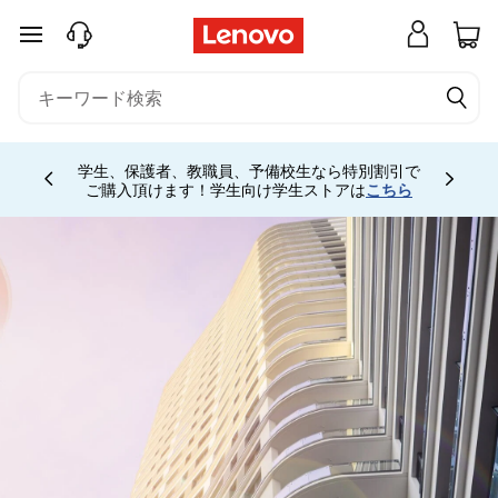
メインコンテンツにスキップする
お電話購入相談窓口 ☎ 法人:0120-148-333 法人
専用ストア会員登録 (無料) 詳細は
こちら
専用会
Currently displaying item 5 of
場は
こちら