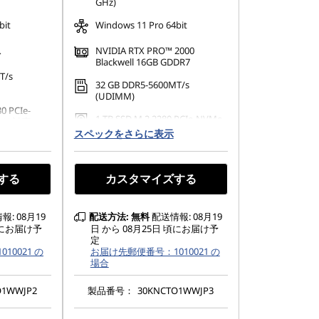
GHz)
bit
Windows 11 Pro 64bit
ス
NVIDIA RTX PRO™ 2000
Blackwell 16GB GDDR7
T/s
32 GB DDR5-5600MT/s
(UDIMM)
0 PCIe-
1 TB SSD M.2 2280 PCIe-NVMe
OPAL対応
Gen4 TLC OPAL対応
スペックをさらに表示
する
カスタマイズする
: 08月19
配送方法:
無料
配送情報: 08月19
頃にお届け予
日 から 08月25日 頃にお届け予
定
10021 の
お届け先郵便番号：1010021 の
場合
O1WWJP2
製品番号：
30KNCTO1WWJP3