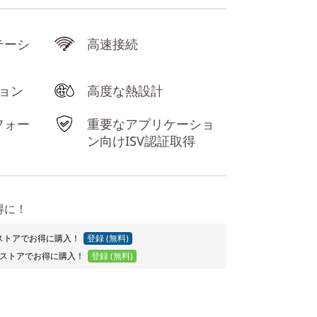
テーシ
高速接続
ション
高度な熱設計
フォー
重要なアプリケーショ
ン向けISV認証取得
得に！
Proストアでお得に購入！
登録 (無料)
ストアでお得に購入！
登録 (無料)