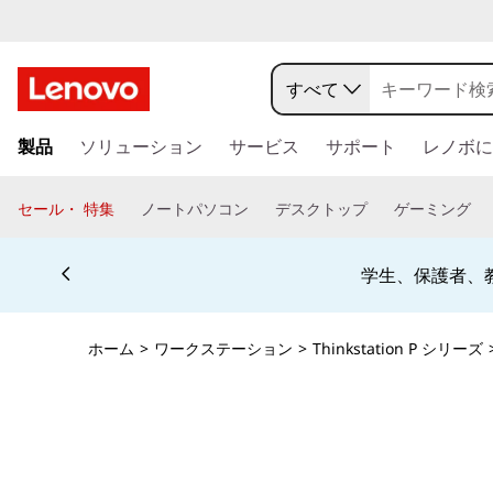
T
h
すべて
i
メ
製品
ソリューション
サービス
サポート
レノボに
イ
n
ン
コ
k
セール・ 特集
ノートパソコン
デスクトップ
ゲーミング
ン
S
テ
Currently displaying item 4 of 5
ン
学生、保護者、
t
ツ
に
a
ス
ホーム
>
ワークステーション
>
Thinkstation P シリーズ
キ
t
ッ
プ
i
す
る