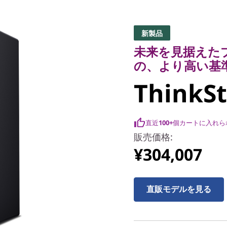
未来を見据えたプ
の、より高い基準
新製品
ThinkSta
未来を見据えた
の、より高い基
ThinkSt
直近
100+
個カートに入れら
販売価格:
¥304,007
直販モデルを見る