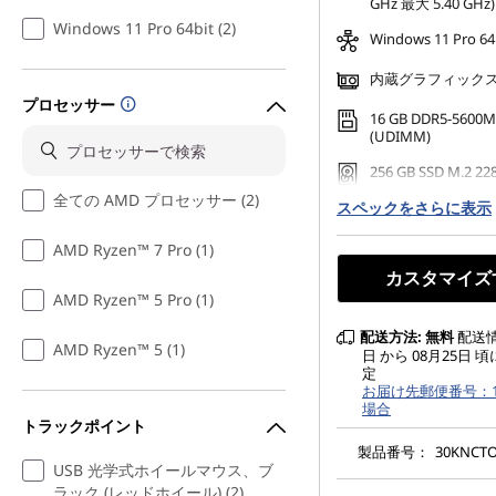
GHz 最大 5.40 GHz)
Windows 11 Pro 64bit (2)
Windows 11 Pro 64
内蔵グラフィック
プロセッサー
16 GB DDR5-5600M
(UDIMM)
256 GB SSD M.2 228
NVMe Gen4 TLC 
全ての AMD プロセッサー (2)
スペックをさらに表示
AMD Ryzen™ 7 Pro (1)
カスタマイズ
AMD Ryzen™ 5 Pro (1)
配送方法:
無料
配送情報
AMD Ryzen™ 5 (1)
日 から 08月25日 
定
お届け先郵便番号：10
場合
トラックポイント
製品番号：
30KNCT
USB 光学式ホイールマウス、ブ
ラック (レッドホイール) (2)