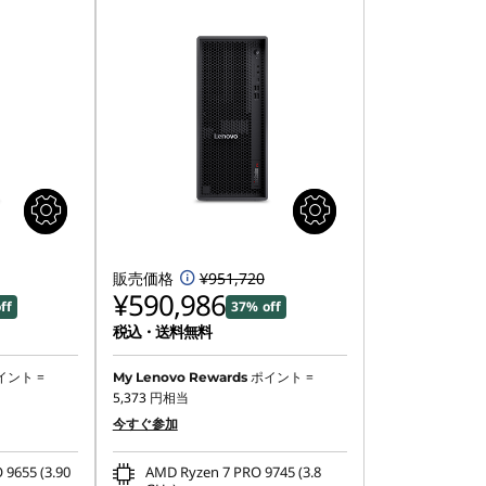
販売価格
¥951,720
¥590,986
ff
37% off
税込・送料無料
イント =
ポイント =
My Lenovo Rewards
5,373
円相当
今すぐ参加
9655 (3.90
AMD Ryzen 7 PRO 9745 (3.8