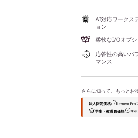
AI対応ワークス
ョン
柔軟なI/Oオプ
応答性の高いパ
マンス
さらに知って、もっとお
法人限定価格:
Lenovo 
学生・教職員価格:
学生