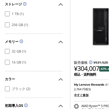
ストレージ
1 TB (1)
256 GB (1)
メモリー
32 GB (1)
16 GB (1)
販売価格
¥531,520
¥304,007
42% o
税込・送料無料
カラー
ポ
My Lenovo Rewards
ブラック (2)
2,764
円相当
今すぐ参加
初期導入OS
AMD Ryzen™ 5 PRO 