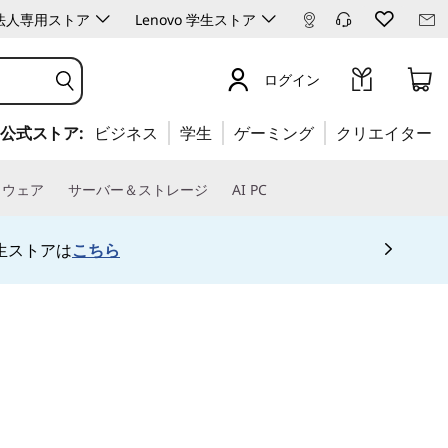
ro 法人専用ストア
Lenovo 学生ストア
ログイン
公式ストア:
ビジネス
学生
ゲーミング
クリエイター
トウェア
サーバー＆ストレージ
AI PC
生ストアは
こちら