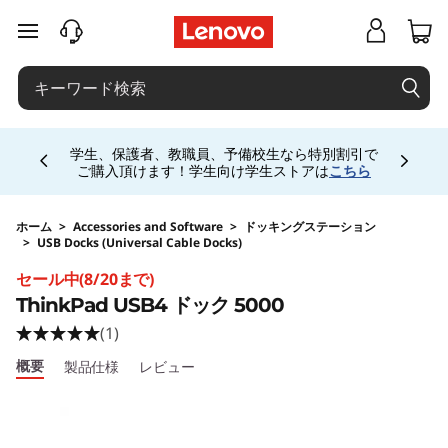
j
メインコンテンツにスキップする
p
-
Currently displaying item 5 of 5
h
お電話購入相談窓口 ☎ 法人:0120-148-333 法人
専用ストア会員登録 (無料) 詳細は
こちら
専用会
場は
こちら
a
l
ホーム
>
Accessories and Software
>
ドッキングステーション
>
USB Docks (Universal Cable Docks)
Original Price 36300 JPY Discounted Price 29
o
セール中(8/20まで)
ThinkPad USB4 ドック 5000
-
(1)
s
概要
製品仕様
レビュー
i