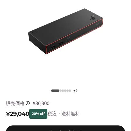
n
g
l
e
-
m
o
d
+9
e
販売価格
¥36,300
l
¥29,040
税込・送料無料
20% off
-
特別割引 :
-¥7,260