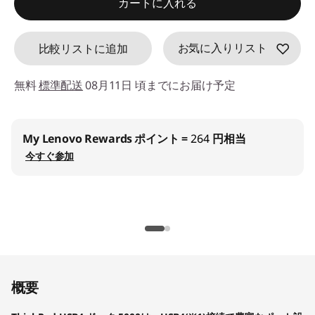
カートに入れる
d
e
お気に入りリスト
比較リストに追加
f
無料
標準配送
08月11日 頃までにお届け予定
a
u
My Lenovo Rewards
ポイント =
264
円相当
今すぐ参加
l
t
概要