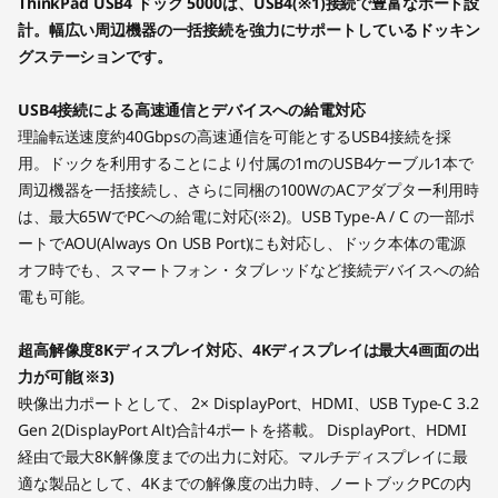
ThinkPad USB4 ドック 5000は、USB4(※1)接続で豊富なポート設
計。幅広い周辺機器の一括接続を強力にサポートしているドッキン
グステーションです。
USB4接続による高速通信とデバイスへの給電対応
理論転送速度約40Gbpsの高速通信を可能とするUSB4接続を採
用。ドックを利用することにより付属の1mのUSB4ケーブル1本で
周辺機器を一括接続し、さらに同梱の100WのACアダプター利用時
は、最大65WでPCへの給電に対応(※2)。USB Type-A / C の一部ポ
ートでAOU(Always On USB Port)にも対応し、ドック本体の電源
オフ時でも、スマートフォン・タブレッドなど接続デバイスへの給
電も可能。
超高解像度8Kディスプレイ対応、4Kディスプレイは最大4画面の出
力が可能(※3)
映像出力ポートとして、 2× DisplayPort、HDMI、USB Type-C 3.2
Gen 2(DisplayPort Alt)合計4ポートを搭載。 DisplayPort、HDMI
経由で最大8K解像度までの出力に対応。マルチディスプレイに最
適な製品として、4Kまでの解像度の出力時、ノートブックPCの内