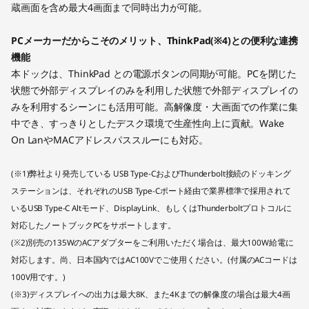
蔵画面を含め最大4画面まで同時出力が可能。
PCメーカーだからこそのメリット、ThinkPad(※4)との便利な連携
機能
本ドックは、ThinkPad との電源ボタンの同期が可能。PCを閉じた
状態で外部ディスプレイのみを利用した状態で外部ディスプレイの
みを利用するシーンにも活用可能。高解像度・大画面での作業に集
中でき、すっきりとしたデスク環境で生産性向上に貢献。Wake
On LanやMACアドレスパススルーにも対応。
(※1)弊社より発売している USB Type-CおよびThunderbolt接続のドッキング
ステーションは、それぞれのUSB Type-Cポート経由で業界標準で採用されて
いるUSB Type-C Altモード、DisplayLink、もしくはThunderboltプロトコルに
対応したノートブックPCをサポートします。
(※2)別売の135WのACアダプターをご利用いただく場合は、最大100W給電に
対応します。尚、日本国内ではAC100Vでご使用ください。(付属のACコードは
100V用です。)
(※3)ディスプレイへの出力は最大8K、また4Kまでの解像度の場合は最大4画