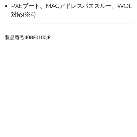
PXEブート、MACアドレスパススルー、WOL
対応(※4)
製品番号
40BF0100JP