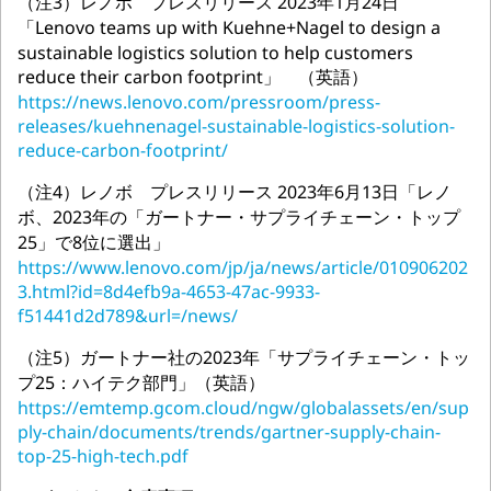
（注3）レノボ プレスリリース 2023年1月24日
「Lenovo teams up with Kuehne+Nagel to design a
sustainable logistics solution to help customers
reduce their carbon footprint」 （英語）
https://news.lenovo.com/pressroom/press-
releases/kuehnenagel-sustainable-logistics-solution-
reduce-carbon-footprint/
（注4）レノボ プレスリリース 2023年6月13日「レノ
ボ、2023年の「ガートナー・サプライチェーン・トップ
25」で8位に選出」
https://www.lenovo.com/jp/ja/news/article/010906202
3.html?id=8d4efb9a-4653-47ac-9933-
f51441d2d789&url=/news/
（注5）ガートナー社の2023年「サプライチェーン・トッ
プ25：ハイテク部門」（英語）
https://emtemp.gcom.cloud/ngw/globalassets/en/sup
ply-chain/documents/trends/gartner-supply-chain-
top-25-high-tech.pdf