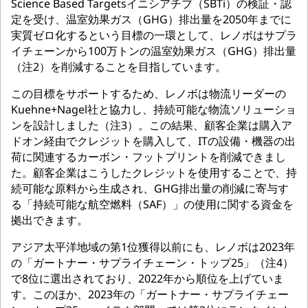
Science Based Targetsイニシアチブ（SBTi）の検証・認
定を受け、温室効果ガス（GHG）排出量を2050年までに
実質ゼロ化するという目標の一環として、レノボはサプラ
イチェーンから100万トンの温室効果ガス（GHG）排出量
（注2）を削減することを目指しています。
この目標をサポートするため、レノボは物流リーダーの
Kuehne+Nagel社と協力し、持続可能な物流ソリューショ
ンを設計しました（注3）。この結果、顧客企業は購入ア
ドオン経由でクレジットを購入して、ITの設備・機器の出
荷に関連するカーボン・フットプリントを削減できまし
た。顧客企業はこうしたクレジットを使用することで、持
続可能な原料から生成され、GHG排出量の削減に寄与す
る「持続可能な航空燃料（SAF）」の使用に関する資金を
拠出できます。
アジア太平洋地域の第1位獲得以前にも、レノボは2023年
の「ガートナー・サプライチェーン・トップ25」（注4）
で8位に選出されており、2022年から順位を上げていま
す。このほか、2023年の「ガートナー・サプライチェー