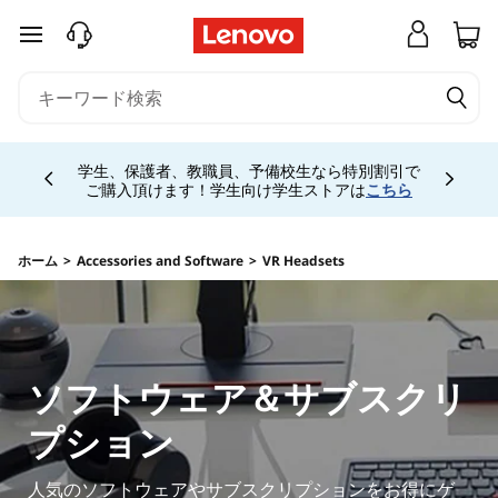
V
メインコンテンツにスキップする
R
H
Currently displaying item 4 of 5
e
学生、保護者、教職員、予備校生なら特別割引で
ご購入頂けます！学生向け学生ストアは
こちら
a
d
ホーム
>
Accessories and Software
>
VR Headsets
s
e
ソフトウェア＆サブスクリ
t
プション
s
人気のソフトウェアやサブスクリプションをお得にゲ