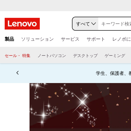
年
末
すべて
を
メ
製品
ソリューション
サービス
サポート
レノボに
イ
彩
ン
コ
セール・ 特集
ノートパソコン
デスクトップ
ゲーミング
る
ン
テ
大
ン
学生、保護者、
ツ
祭
に
ス
典
キ
ッ
L
プ
す
e
る