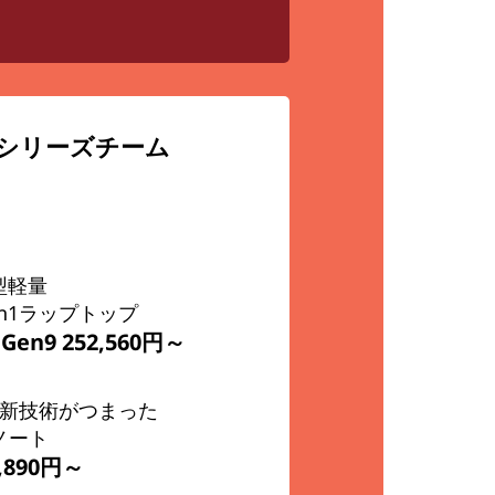
▶
気シリーズチーム
薄型軽量
n1ラップトップ
n Gen9
252,560円～
新技術がつまった
ノート
4,890円～