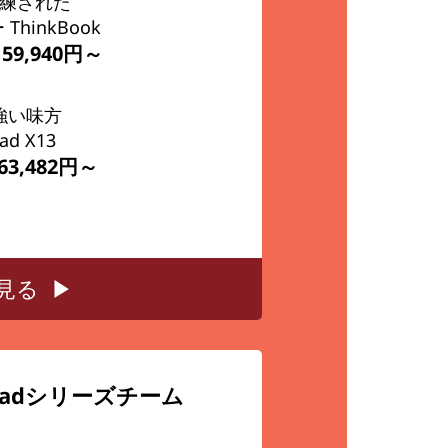
練された
hinkBook
 159,940円～
強い味方
ad X13
163,482円～
て見る ▶
Padシリーズチーム