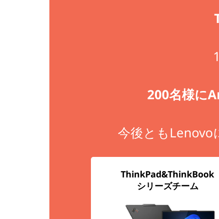
ペ
ー
ン
200名様にA
今後ともLeno
ThinkPad&ThinkBook
シリーズチーム