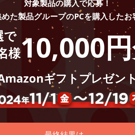
対象製品の購入で応募！
集めた製品グループのPCを購入した
お
選で
10,000
0名様
Amazonギフトプレゼン
最終結果は…