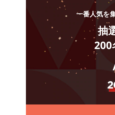
n
一番人気を
o
抽
v
o
20
総
選
挙
キ
ャ
ン