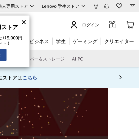
ro 法人専用ストア
Lenovo 学生ストア
×
ログイン
専用ストア
5,000円
公式ストア:
ビジネス
学生
ゲーミング
クリエイター
ント！
録
トウェア
サーバー＆ストレージ
AI PC
生ストアは
こちら
 5