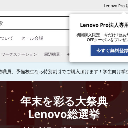
Lenovo P
Lenovo Pro法人
初回購入限定！今だけ1台あたり
ついて
セール会場
OFFクーポンをプレゼ
今すぐ無料登
ワークステーション
周辺機器
モニター
タブレット
ソフ
教職員、予備校生なら特別割引でご購入頂けます！学生向け学
Currently displaying item 4 of
年末を彩る大祭典
Lenovo総選挙