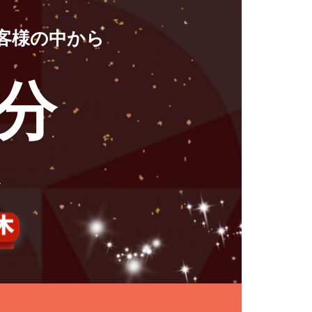
客様の中から
円分
ト