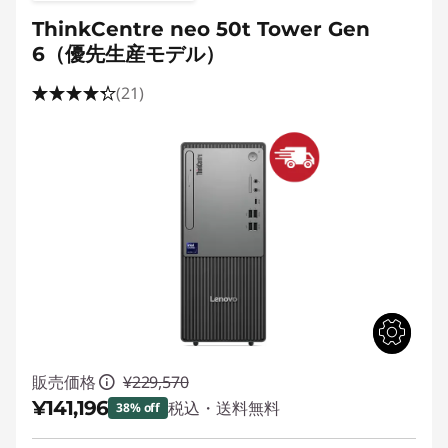
k
ThinkCentre neo 50t Tower Gen
C
6（優先生産モデル）
e
(21)
n
t
e
r
M
シ
販売価格
¥229,570
リ
¥141,196
税込・送料無料
38% off
ー
特別割引 :
-¥88,374