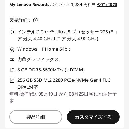
1,284
My Lenovo Rewards
ポイント =
円相当
今すぐ参加
ズ
製品詳細：
・
インテル® Core™ Ultra 5 プロセッサー 225 (Eコ
コ
ア 最大 4.40 GHz Pコア 最大 4.90 GHz)
ン
Windows 11 Home 64bit
内蔵グラフィックス
ピ
8 GB DDR5-5600MT/s (UDIMM)
ュ
256 GB SSD M.2 2280 PCIe-NVMe Gen4 TLC
OPAL対応
ー
無料
標準配送
08月19日 から 08月25日 頃にお届け予
タ
定
ー
カスタマイズする
製品詳細