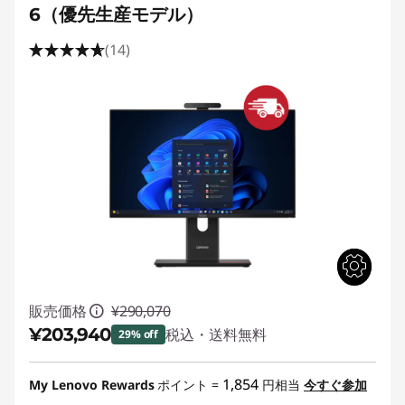
6（優先生産モデル）
(14)
販売価格
¥290,070
¥203,940
税込・送料無料
29% off
特別割引 :
-¥86,130
1,854
My Lenovo Rewards
ポイント =
円相当
今すぐ参加