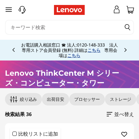
L
メインコンテンツにスキップする
e
n
Currently displaying item 5 of 5
o
お電話購入相談窓口 ☎ 法人:0120-148-333 法人
専用ストア会員登録 (無料) 詳細は
こちら
専用会
場は
こちら
v
o
Lenovo ThinkCenter M シリー
ズ・コンピューター・タワー
T
Original Price 229570.00 JPY Discounted Price
Original Price 211970.00 JPY Discounted Pric
Original Price 208670.00 JPY Discounted Pric
Original Price 209770.00 JPY Discounted Pric
Original Price 208670.00 JPY Discounted Pric
Original Price 231770.00 JPY Discounted Price
Original Price 224070.00 JPY Discounted Pric
Original Price 248270.00 JPY Discounted Pric
Original Price 249370.00 JPY Discounted Pric
Original Price 233970.00 JPY Discounted Pric
Original Price 240570.00 JPY Discounted Price
Original Price 307670.00 JPY Discounted Pric
Original Price 290070.00 JPY Discounted Pri
Original Price 299970.00 JPY Discounted Pric
Original Price 298870.00 JPY Discounted Pric
Original Price 230670.00 JPY Discounted Pric
Original Price 303270.00 JPY Discounted Pric
h
絞り込み
出荷目安
プロセッサー
ストレージ
i
検索結果 36
並べ替え
n
比較リストに追加