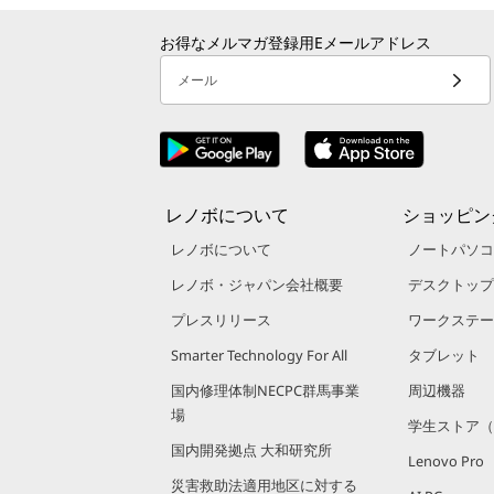
お得なメルマガ登録用Eメールアドレス
メール
レノボについて
ショッピン
レノボについて
ノートパソコ
レノボ・ジャパン会社概要
デスクトップ
プレスリリース
ワークステー
Smarter Technology For All
タブレット
国内修理体制NECPC群馬事業
周辺機器
場
学生ストア（
国内開発拠点 大和研究所
Lenovo Pro
災害救助法適用地区に対する