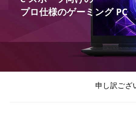
仕
プロ仕様のゲーミング PC
様
の
ゲ
ー
ミ
申し訳ござ
ン
グ
P
C