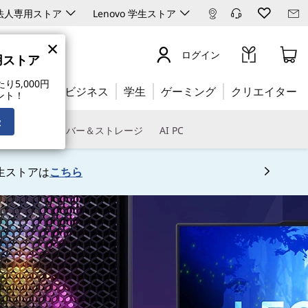
ro 法人専用ストア
Lenovo 学生ストア
×
ログイン
専用ストア
5,000円
公式ストア:
ビジネス
学生
ゲーミング
クリエイター
ント！
録
トウェア
サーバー＆ストレージ
AI PC
生ストアは
こちら