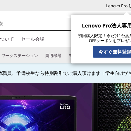
Lenovo P
Lenovo Pro法人
初回購入限定！今だけ1台あたり
ついて
セール会場
OFFクーポンをプレゼ
今すぐ無料登
ワークステーション
周辺機器
モニター
タブレット
ソフ
教職員、予備校生なら特別割引でご購入頂けます！学生向け学