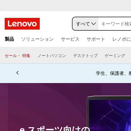
e
ス
すべて
ポ
メ
製品
ソリューション
サービス
サポート
レノボに
イ
ー
ン
コ
セール・ 特集
ノートパソコン
デスクトップ
ゲーミング
ツ
ン
テ
Currently displaying item 4 of 5
向
ン
学生、保護者、
ツ
け
に
ス
の
キ
ッ
プ
プ
す
ロ
る
e スポーツ向けの