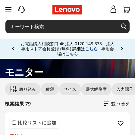
モ
メインコンテンツにスキップする
ニ
タ
Currently displaying item 5 of 5
お電話購入相談窓口 ☎ 法人:0120-148-333 法人
ー
専用ストア会員登録 (無料) 詳細は
こちら
専用会
場は
こちら
モニター
Original Price 29700.00 JPY Discounted Price
Original Price 12980.00 JPY Discounted Price 
Original Price 19800.00 JPY Discounted Price
Original Price 53900.00 JPY Discounted Price
Original Price 29700.00 JPY Discounted Price
Original Price 21890.00 JPY Discounted Price 
Original Price 44000.00 JPY Discounted Pric
Original Price 43800.00 JPY Discounted Pric
Original Price 45980.00 JPY Discounted Pric
Original Price 44880.00 JPY Discounted Pric
Original Price 32800.00 JPY Discounted Price
Original Price 27500.00 JPY Discounted Price
Original Price 39600.00 JPY Discounted Price
Original Price 13200.00 JPY Discounted Price
Original Price 30800.00 JPY Discounted Pric
Original Price 67320.00 JPY Discounted Price
Original Price 24200.00 JPY Discounted Price
Original Price 19580.00 JPY Discounted Price 
Original Price 28600.00 JPY Discounted Price
Original Price 59400.00 JPY Discounted Price
絞り込み
種類
サイズ
最大解像度
入力端子
検索結果 79
並べ替え
比較リストに追加