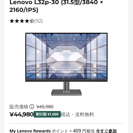
Lenovo L32p-30 (31.5型/3840 ×
2160/IPS)
(92)
販売価格
¥45,980
¥44,980
税込・送料無料
割引額 ¥1,000
特別割引 :
-¥1,000
409
My Lenovo Rewards
ポイント =
円相当
今すぐ参加