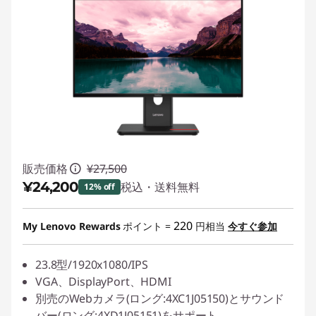
販売価格
¥27,500
¥24,200
税込・送料無料
12% off
特別割引 :
-¥3,300
220
My Lenovo Rewards
ポイント =
円相当
今すぐ参加
23.8型/1920x1080/IPS
VGA、DisplayPort、HDMI
別売のWebカメラ(ロング:4XC1J05150)とサウンド
バー(ロング:4XD1J05151)をサポート