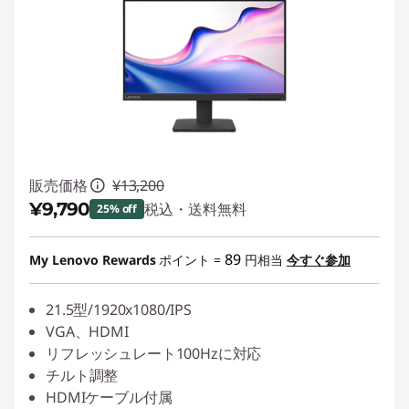
販売価格
¥13,200
¥9,790
税込・送料無料
25% off
特別割引 :
-¥3,410
89
My Lenovo Rewards
ポイント =
円相当
今すぐ参加
21.5型/1920x1080/IPS
VGA、HDMI
リフレッシュレート100Hzに対応
チルト調整
HDMIケーブル付属