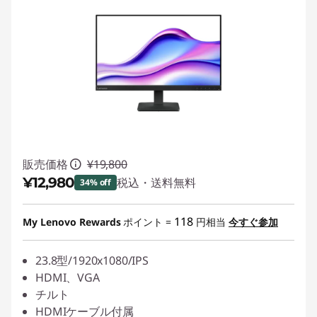
販売価格
¥19,800
¥12,980
税込・送料無料
34% off
特別割引 :
-¥6,820
118
My Lenovo Rewards
ポイント =
円相当
今すぐ参加
23.8型/1920x1080/IPS
HDMI、VGA
チルト
HDMIケーブル付属