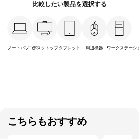
o
比較したい製品を選択する
v
o
P
ノートパソコン
デスクトップ
タブレット
周辺機器
ワークステーシ
r
o
d
u
c
t
こちらもおすすめ
s