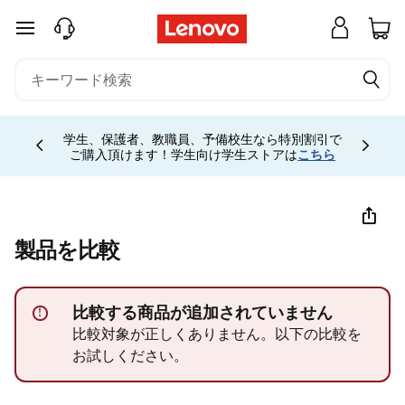
C
メインコンテンツにスキップする
o
m
Currently displaying item 4 of 5
p
学生、保護者、教職員、予備校生なら特別割引で
ご購入頂けます！学生向け学生ストアは
こちら
a
r
e
製品を比較
L
比較する商品が追加されていません
!
e
比較対象が正しくありません。以下の比較を
お試しください。
n