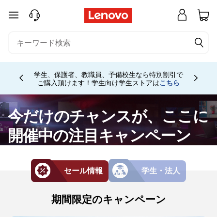
お
メインコンテンツにスキップする
得
な
キ
学生、保護者、教職員、予備校生なら特別割引で
Currently displaying item 4 of
ご購入頂けます！学生向け学生ストアは
こちら
ャ
今だけのチャンスが、ここに
ン
開催中の注目キャンペーン
ペ
ー
セール情報
学生・法人
ン
期間限定のキャンペーン
一