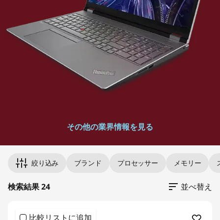
強
力
な
ワ
ー
ク
その他の業界情報を見る
ス
Original Price 1012836.00 undefined Discount
Original Price 782705.00 undefined Discounte
Original Price 239514.00 undefined Discounte
Original Price 232210.00 undefined Discounte
Original Price 189860.00 undefined Discounte
Original Price 245949.00 undefined Discount
Original Price 205106.00 undefined Discounte
Original Price 231814.00 undefined Discounted
Original Price 199540.00 undefined Discounte
Original Price 518474.00 undefined Discounte
Original Price 342595.00 undefined Discounte
Original Price 212234.00 undefined Discounte
Original Price 352440.00 undefined Discount
Original Price 511852.00 undefined Discounted
Original Price 270578.00 undefined Discounte
Original Price 304007.00 undefined Discount
Original Price 312862.00 undefined Discounte
Original Price 424028.00 undefined Discount
Original Price 430848.00 undefined Discount
絞り込み
ブランド
プロセッサー
メモリー
テ
検索結果 24
並べ替え
ー
シ
比較リストに追加