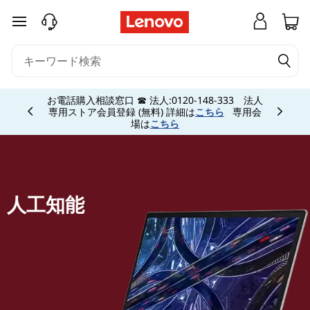
A
メインコンテンツにスキップする
I
と
Currently displaying item 5 of 5
機
お電話購入相談窓口 ☎ 法人:0120-148-333 法人
専用ストア会員登録 (無料) 詳細は
こちら
専用会
場は
こちら
械
学
習
人工知能
向
け
の