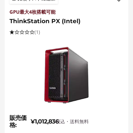
ョ
GPU最大4枚搭載可能
ThinkStation PX (Intel)
ン
(1)
ノ
ー
ト
パ
ソ
コ
販売価
ン
¥1,012,836
税込・送料無料
格: