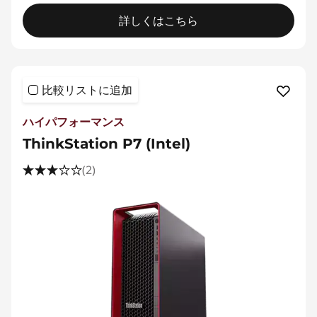
|
詳しくはこちら
T
h
i
比較リストに追加
n
ハイパフォーマンス
ThinkStation P7 (Intel)
k
(2)
P
シ
リ
ー
ズ