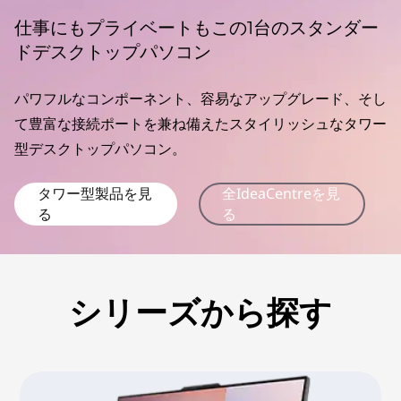
C
仕事にもプライベートもこの1台のスタンダー
e
ドデスクトップパソコン
n
パワフルなコンポーネント、容易なアップグレード、そし
t
て豊富な接続ポートを兼ね備えたスタイリッシュなタワー
r
型デスクトップパソコン。
e
タワー型製品を見
全IdeaCentreを見
る
る
タ
ワ
シリーズから探す
ー
デ
ス