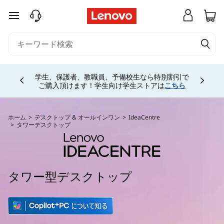
L
メインコンテンツにスキップする
e
n
Currently displaying item 4 of 5
o
学生、保護者、教職員、予備校生なら特別割引で
ご購入頂けます！学生向け学生ストアは
こちら
v
o
ホーム
>
デスクトップ & オールインワン
>
IdeaCentre
>
タワーデスクトップ
I
d
タワー型デスクトップ
e
a