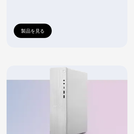
信
頼
性
製品を見る
の
高
い
タ
ワ
ー
デ