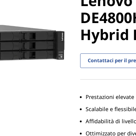
Lenovo
ThinkSy
DE4800
DE4800H
Hybrid 
Hybrid F
Contattaci per il pr
Prestazioni elevate
Scalabile e flessibil
Affidabilità di livel
Ottimizzato per dive