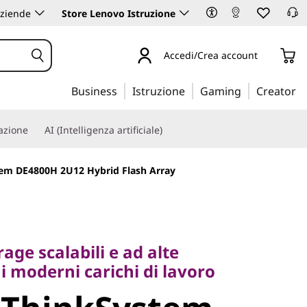
aziende
Store Lenovo Istruzione
Accedi/Crea account
Business
Istruzione
Gaming
Creator
iazione
AI (Intelligenza artificiale)
em DE4800H 2U12 Hybrid Flash Array
e scalabili e ad alte
moderni carichi di lavoro
rage scalabili e ad alte
 i moderni carichi di lavoro