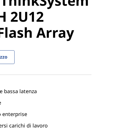
 ThinkSystem
stem
H 2U12
 2U12
Flash Array
lash Array
ezzo
 e bassa latenza
e
lo enterprise
rsi carichi di lavoro