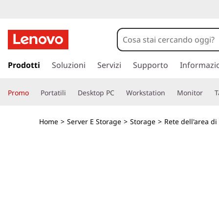
A
r
r
p
a
Prodotti
Soluzioni
Servizi
Supporto
Informazi
a
s
s
y
Promo
Portatili
Desktop PC
Workstation
Monitor
T
a
a
f
c
Home
>
Server E Storage
>
Storage
>
Rete dell'area di
o
l
n
t
a
e
n
s
u
t
h
o
p