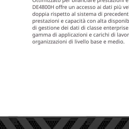
0
DE4800H offre un accesso ai dati più ve
0
doppia rispetto al sistema di precede
prestazioni e capacità con alta disponibi
H
di gestione dei dati di classe enterpri
gamma di applicazioni e carichi di lavo
2
organizzazioni di livello base e medio.
U
1
2