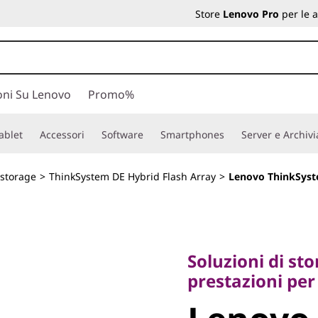
Store
Lenovo Pro
per le 
oni Su Lenovo
Promo%
ablet
Accessori
Software
Smartphones
Server e Archiv
 storage
>
ThinkSystem DE Hybrid Flash Array
>
Lenovo ThinkSyst
Soluzioni di storag
prestazioni per i 
Soluzioni di sto
Lenovo
prestazioni per