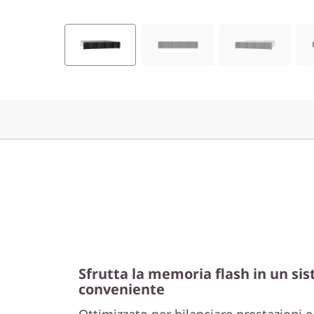
S
y
s
t
e
m
D
E
4
Sfrutta la memoria flash in un sis
8
conveniente
Ottimizzato per bilanciare prestazioni 