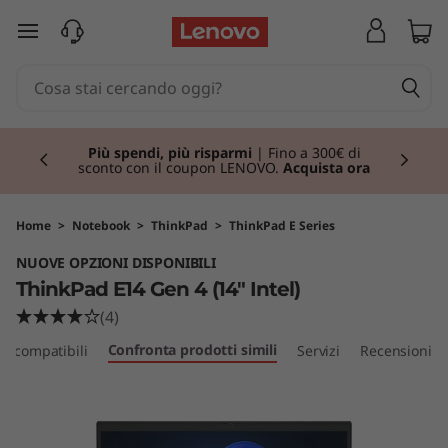
T
passa a contenuto principale
h
i
Currently displaying item 1 of 3
n
Più spendi, più risparmi
| Fino a 300€ di
sconto con il coupon LENOVO.
Acquista ora
k
P
Home
>
Notebook
>
ThinkPad
>
ThinkPad E Series
NUOVE OPZIONI DISPONIBILI
a
ThinkPad E14 Gen 4 (14" Intel)
d
(4)
Confronta prodotti simili
ri compatibili
Servizi
Recensioni
E
1