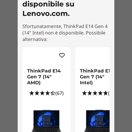
TCO 9.0
disponibile su
nitido.
RoHS
Lenovo.com.
Contenuto della confezione
Sfortunatamente, ThinkPad E14 Gen 4
ThinkPad E14 di quarta generazione (14" Intel)
(14" Intel) non è disponibile. Possibile
Adattatore CA Type-C da 65 W
alternativa:
Guida di avvio rapido
Le specifiche possono variare in base all'area geografica/al modello.
ThinkPad E14
ThinkPad E14
Gen 7 (14″
Gen 7 (14"
AMD)
Intel)
(67)
(47)
Sicurezza garantita
Accedi in modo rapido e sicuro con la tua