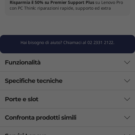
Risparmia il 50% su Premier Support Plus
su Lenovo Pro
con PC Think: riparazioni rapide, supporto ed extra
Hai bisogno di aiuto? Chiamaci al 02 2331 2122.
Funzionalità
Specifiche tecniche
Porte e slot
Batteria
45 Wh: fino a 9,2 ore (MobileMark 2018), fino a 12,1 ore
Confronta prodotti simili
(JEITA 2.0)*
57 Wh: fino a 15 ore (MobileMark 2018), fino a 21 ore
3 Similiar products selected