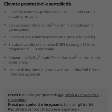
Elevate prestazioni e semplicità
t
Elegante notebook professionale da 35,56 cm (14"), a
e
elevate prestazioni
®
Con processori fino a Intel
Core™ i7 di dodicesima
l
generazione
)
Sicurezza e resistenza migliorate e pesa solo 1,59 kg
Elevata quantità di memoria DDR5 e storage SSD, con
doppia unità SSD opzionale
®
®
Altoparlanti Dolby
Audio™ con Harman
per un audio
eccezionale
Lettore di impronte digitali e webcam ibrida Full HD e a
infrarossi opzionali
Prezzi B2B:
Solo per gli iscritti
Registrati a Lenovo Pro e
risparmia ›
Prezzi per studenti e insegnanti:
Solo per gli iscritti
Registrati a Lenovo Istruzione e risparmia ›